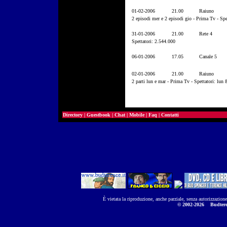
01-02-2006
21.00
Raiuno
2 episodi mer e 2 episodi gio - Prima Tv - Sp
31-01-2006
21.00
Rete 4
Spettatori: 2.544.000
06-01-2006
17.05
Canale 5
02-01-2006
21.00
Raiuno
2 parti lun e mar - Prima Tv - Spettatori: lu
Directory
|
Guestbook
|
Chat
|
Mobile
|
Faq
|
Contatti
È vietata la riproduzione, anche parziale, senza autorizzazion
© 2002-2026
Budtere