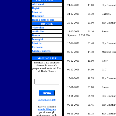
CAST ARTISTICI
Altri attori
24-12-2006
13.00
Sky Cinema C
Registi
Musicisti
24-12-2006
09.30
Canale 5
Doppiatori
Hanno detto di loro
21-12-2006
21.00
Sky Cinema C
RISORSE
Video film
Audio film
19-12-2006
21.10
Rete 4
Battute
Spettatori: 2.338.000
Immagini
Musiche
12-12-2006
03.40
Sky Cinema C
Curiosità
Giochi e gadgets
06-12-2006
14.30
Mediaset Pr
MAILING LIST
01-12-2006
15.00
Rete 4
Inserisci la tua email per
ricevere le news e la
programmazione tv dei film
01-12-2006
14.00
La 7
di Bud e Terence
17-11-2006
16.35
Sky Cinema C
17-11-2006
03.00
Raiuno
13-11-2006
01.10
Sky Cinema C
Trattamento dati
06-11-2006
00.45
Sky Cinema C
Iscriviti al nostro
canale Telegram
per ricevere gli
03-11-2006
10.15
Sky Cinema C
aggiornamenti sullo