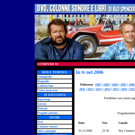
CONDIVIDI SU
In tv nel 2006
BUD E TERENCE
Filmografie
Biografie
Palinsesto
1982
|
1983
|
1984
|
1985
|
1986
Gallerie foto
2011
|
2012
|
2013
|
2014
|
2015
|
2016
|
201
Video interviste
IN ESCLUSIVA
Potrebbero non essere segn
Reportage
Servizi
Podcast
Progetti artistici
Programmazion
TECHE
Dvd
Data
Ora
Canale
Colonne sonore
31-12-2006
22.45
Sky Cinema C
Altri cataloghi