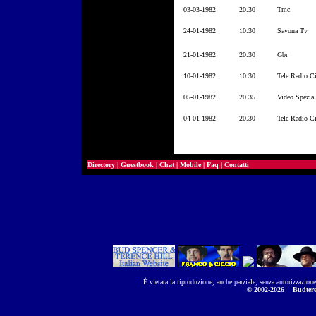
03-03-1982
20.30
Tmc
24-01-1982
10.30
Savona Tv
21-01-1982
20.30
Gbr
10-01-1982
10.30
Tele Radio C
05-01-1982
20.35
Video Spezia
04-01-1982
20.30
Tele Radio C
Directory
|
Guestbook
|
Chat
|
Mobile
|
Faq
|
Contatti
È vietata la riproduzione, anche parziale, senza autorizzazion
© 2002-2026
Budtere