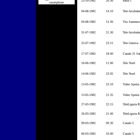
23-10-1982
20.30
Italia 1
smartphone
04-08-1982
14.10
Tele Arcobale
04-08-1982
13.30
Tris Sanremo
31-07-1982
21.30
Tele Arcobale
25-07-1982
23.15
Tele Genova
17-07-1982
18.00
Canale 31 S
16-06-1982
11.00
Tele Nord
14-06-1982
23.05
Tele Nord
13-05-1982
23.10
Video Spezia
13-05-1982
21.35
Video Spezia
27-03-1982
22.15
TeleLiguria R
26-03-1982
21.00
TeleLiguria R
09-03-1982
09.30
Canale 5
06-03-1982
10.00
Canale 5