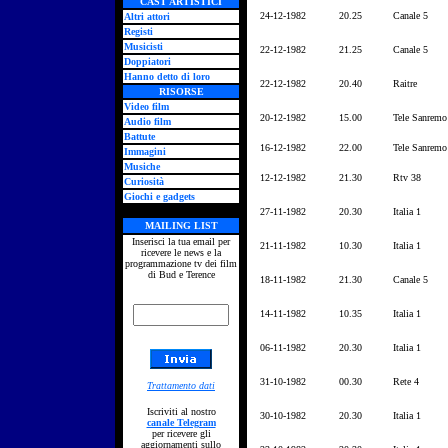
CAST ARTISTICI
24-12-1982
20.25
Canale 5
Altri attori
Registi
Musicisti
22-12-1982
21.25
Canale 5
Doppiatori
Hanno detto di loro
22-12-1982
20.40
Raitre
RISORSE
Video film
20-12-1982
15.00
Tele Sanremo
Audio film
Battute
16-12-1982
22.00
Tele Sanremo
Immagini
Musiche
12-12-1982
21.30
Rtv 38
Curiosità
Giochi e gadgets
27-11-1982
20.30
Italia 1
MAILING LIST
Inserisci la tua email per
21-11-1982
10.30
Italia 1
ricevere le news e la
programmazione tv dei film
di Bud e Terence
18-11-1982
21.30
Canale 5
14-11-1982
10.35
Italia 1
06-11-1982
20.30
Italia 1
31-10-1982
00.30
Rete 4
Trattamento dati
Iscriviti al nostro
30-10-1982
20.30
Italia 1
canale Telegram
per ricevere gli
aggiornamenti sullo