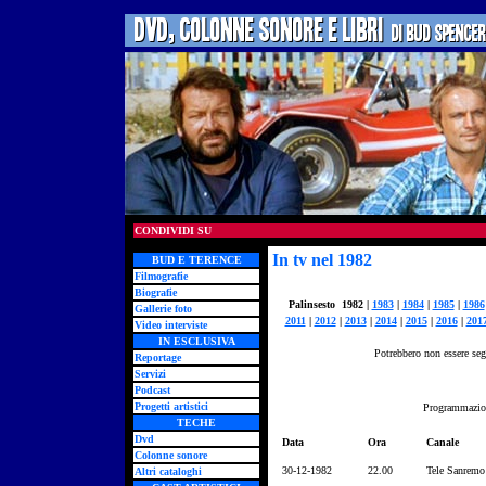
CONDIVIDI SU
In tv nel 1982
BUD E TERENCE
Filmografie
Biografie
Palinsesto 1982 |
1983
|
1984
|
1985
|
1986
Gallerie foto
2011
|
2012
|
2013
|
2014
|
2015
|
2016
|
201
Video interviste
IN ESCLUSIVA
Potrebbero non essere segn
Reportage
Servizi
Podcast
Progetti artistici
Programmazion
TECHE
Dvd
Data
Ora
Canale
Colonne sonore
30-12-1982
22.00
Tele Sanremo
Altri cataloghi