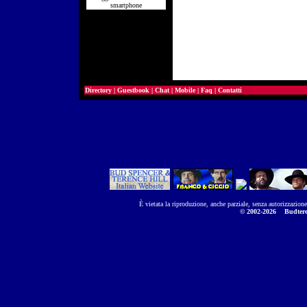
smartphone
Directory
|
Guestbook
|
Chat
|
Mobile
|
Faq
|
Contatti
È vietata la riproduzione, anche parziale, senza autorizzazion
© 2002-2026
Budtere