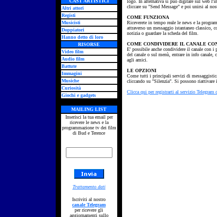
CAST ARTISTICI
logo. In alternativa si può digitare sul web l'i
cliccare su "Send Message" e poi unirsi al nos
Altri attori
Registi
COME FUNZIONA
Musicisti
Riceverete in tempo reale le news e la progra
attraverso un messaggio istantaneo classico, con
Doppiatori
notizia o guardare la scheda del film.
Hanno detto di loro
COME CONDIVIDERE IL CANALE CON
RISORSE
E' possibile anche condividere il canale con i p
Video film
del canale o sul menù, entrare in info canale, c
Audio film
agli amici.
Battute
LE OPZIONI
Immagini
Come tutti i principali servizi di messaggistica
Musiche
cliccando su "Silenzia". Si possono riattivare
Curiosità
Clicca qui per registrarti al servizio Telegram
Giochi e gadgets
MAILING LIST
Inserisci la tua email per
ricevere le news e la
programmazione tv dei film
di Bud e Terence
Trattamento dati
Iscriviti al nostro
canale Telegram
per ricevere gli
aggiornamenti sullo