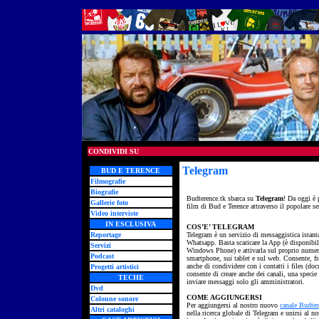
CONDIVIDI SU
Telegram
- wap
BUD E TERENCE
Filmografie
Biografie
Budterence.tk sbarca su
Telegram
! Da oggi è 
Gallerie foto
film di Bud e Terence attraverso il popolare se
Video interviste
IN ESCLUSIVA
COS’E’ TELEGRAM
Reportage
Telegram è un servizio di messaggistica istant
Whatsapp. Basta scaricare la App (è disponibil
Servizi
Windows Phone) e attivarla sul proprio numero
Podcast
smartphone, sui tablet e sul web. Consente, fra 
anche di condividere con i contatti i files (do
Progetti artistici
consente di creare anche dei canali, una specie
TECHE
inviare messaggi solo gli amministratori.
Dvd
COME AGGIUNGERSI
Colonne sonore
Per aggiungersi al nostro nuovo
canale Budter
Altri cataloghi
nella ricerca globale di Telegram e unirsi al no