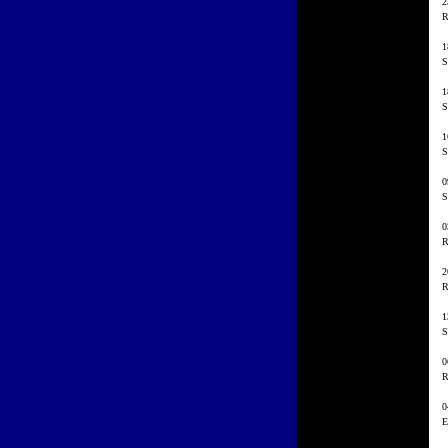
2
R
1
S
1
S
1
S
0
S
0
R
2
R
1
S
0
R
0
E