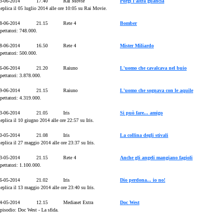
3-06-2014
17.40
Rai Movie
Porgi l'altra guancia
eplica il 05 luglio 2014 alle ore 10:05 su Rai Movie.
8-06-2014
21.15
Rete 4
Bomber
pettatori: 748.000.
8-06-2014
16.50
Rete 4
Mister Miliardo
pettatori: 500.000.
6-06-2014
21.20
Raiuno
L'uomo che cavalcava nel buio
pettatori: 3.878.000.
9-06-2014
21.15
Raiuno
L'uomo che sognava con le aquile
pettatori: 4.319.000.
3-06-2014
21.05
Iris
Si può fare... amigo
eplica il 10 giugno 2014 alle ore 22:57 su Iris.
0-05-2014
21.08
Iris
La collina degli stivali
eplica il 27 maggio 2014 alle ore 23:37 su Iris.
3-05-2014
21.15
Rete 4
Anche gli angeli mangiano fagioli
pettatori: 1.100.000.
6-05-2014
21.02
Iris
Dio perdona... io no!
eplica il 13 maggio 2014 alle ore 23:40 su Iris.
4-05-2014
12.15
Mediaset Extra
Doc West
pisodio: Doc West - La sfida.