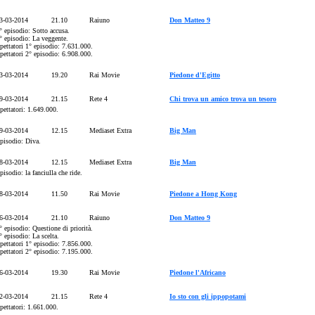
3-03-2014
21.10
Raiuno
Don Matteo 9
° episodio: Sotto accusa.
° episodio: La veggente.
pettatori 1° episodio: 7.631.000.
pettatori 2° episodio: 6.908.000.
3-03-2014
19.20
Rai Movie
Piedone d'Egitto
9-03-2014
21.15
Rete 4
Chi trova un amico trova un tesoro
pettatori: 1.649.000.
9-03-2014
12.15
Mediaset Extra
Big Man
pisodio: Diva.
8-03-2014
12.15
Mediaset Extra
Big Man
pisodio: la fanciulla che ride.
8-03-2014
11.50
Rai Movie
Piedone a Hong Kong
6-03-2014
21.10
Raiuno
Don Matteo 9
° episodio: Questione di priorità.
° episodio: La scelta.
pettatori 1° episodio: 7.856.000.
pettatori 2° episodio: 7.195.000.
6-03-2014
19.30
Rai Movie
Piedone l'Africano
2-03-2014
21.15
Rete 4
Io sto con gli ippopotami
pettatori: 1.661.000.