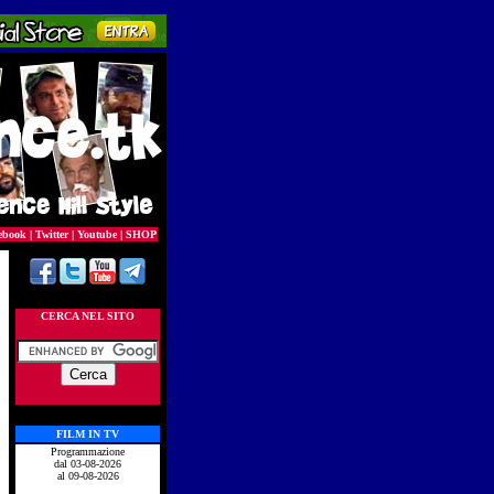
ebook
|
Twitter
|
Youtube
|
SHOP
CERCA NEL SITO
FILM IN TV
Programmazione
dal 03-08-2026
al 09-08-2026