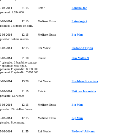
6-03-2014
21.15
Rete 4
Banana Joe
pettatori: 1.394.000.
3-03-2014
12.15
Mediaset Extra
Extralarge 2
pisodio: Il signore del sole.
2-03-2014
12.15
Mediaset Extra
Big Man
pisodio: Polizza inferno.
2-03-2014
12.15
Rai Movie
Piedone d'Egitto
0-03-2014
21.10
Raiuno
Don Matteo 9
° episodio: Il bambino conteso.
° episodio: Mio figlio.
pettatori 1° episodio: 8.139.000.
pettatori 2° episodio: 7.090.000.
0-03-2014
19.20
Rai Movie
Il soldato di ventura
8-03-2014
21.15
Rete 4
Nati con la camicia
pettatori: 1.670.000.
6-03-2014
12.15
Mediaset Extra
Big Man
pisodio: 395 dollari l'oncia.
5-03-2014
12.15
Mediaset Extra
Big Man
pisodio: Boomerang.
5-03-2014
11.55
Rai Movie
Piedone l'Africano