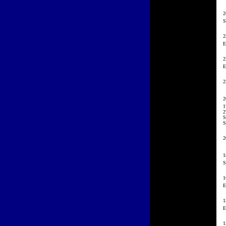
2
S
2
E
2
E
2
2
1
2
S
S
2
1
S
1
E
1
E
1