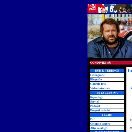
CONDIVIDI SU
In
BUD E TERENCE
Filmografie
Biografie
Gallerie foto
Video interviste
IN ESCLUSIVA
Reportage
Servizi
Podcast
Progetti artistici
TECHE
Dvd
D
Colonne sonore
0
Altri cataloghi