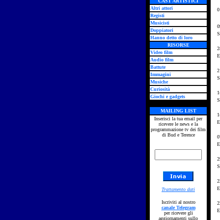
CAST ARTISTICI
Altri attori
0
Registi
Musicisti
0
Doppiatori
S
Hanno detto di loro
RISORSE
2
Video film
E
Audio film
Battute
2
Immagini
S
Musiche
Curiosità
1
Giochi e gadgets
S
MAILING LIST
1
Inserisci la tua email per
E
ricevere le news e la
programmazione tv dei film
di Bud e Terence
0
E
2
S
2
E
Trattamento dati
Iscriviti al nostro
2
canale Telegram
E
per ricevere gli
aggiornamenti sullo