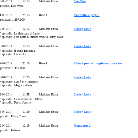
3-05-2014
12.15
Mediaset Extra
Doc West
pisodio: Doc West.
1-05-2014
21.15
Rete 4
Poliziotto superpiù
pettatori: 1.297.000.
7-04-2014
12.15
Mediaset Extra
Lucky Luke
° episodio: Le fidanzate di Luke.
° episodio: Una notte di mezza estate a Daisy Town.
6-04-2014
12.15
Mediaset Extra
Lucky Luke
° episodio: Il treno fantasma.
° episodio: Caffè Olé.
4-04-2014
21.15
Rete 4
Chissà perché... capitano tutte a me
pettatori: 1.410.000.
0-04-2014
12.25
Mediaset Extra
Lucky Luke
° episodio: Chi è Mr. Josephs?
° episodio: Magia indiana.
9-04-2014
11.55
Mediaset Extra
Lucky Luke
° episodio: La mamma dei Dalton.
° episodio: Pesce d'aprile.
3-04-2014
11.50
Mediaset Extra
Lucky Luke
pisodio: Daisy Town.
2-04-2014
12.15
Mediaset Extra
Extralarge 2
pisodio: Indians.