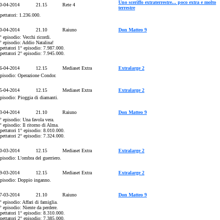
Uno sceriffo extraterrestre... poco extra e molto
0-04-2014
21.15
Rete 4
terrestre
pettatori: 1.236.000.
0-04-2014
21.10
Raiuno
Don Matteo 9
° episodio: Vecchi ricordi.
° episodio: Addio Natalina!
pettatori 1° episodio: 7.987.000.
pettatori 2° episodio: 7.945.000.
6-04-2014
12.15
Mediaset Extra
Extralarge 2
pisodio: Operazione Condor.
5-04-2014
12.15
Mediaset Extra
Extralarge 2
pisodio: Pioggia di diamanti.
3-04-2014
21.10
Raiuno
Don Matteo 9
° episodio: Una favola vera.
° episodio: Il ritorno di Alma.
pettatori 1° episodio: 8.010.000.
pettatori 2° episodio: 7.324.000.
0-03-2014
12.15
Mediaset Extra
Extralarge 2
pisodio: L'ombra del guerriero.
9-03-2014
12.15
Mediaset Extra
Extralarge 2
pisodio: Doppio inganno.
7-03-2014
21.10
Raiuno
Don Matteo 9
° episodio: Affari di famiglia.
° episodio: Niente da perdere.
pettatori 1° episodio: 8.310.000.
pettatori 2° episodio: 7.385.000.