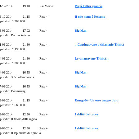
1-12-2014
19.40
Rai Movie
Porgi l'altra guancia
9-10-2014
21.15
Rete 4
Il mio nome è Nessuno
pettatori: 1.308.000.
8-09-2014
17.02
Rete 4
Big Man
pisodio: Polizza inferno.
1-09-2014
21.30
Rete 4
...Continuavano a chiamarlo Trinità
pettatori: 1.198.000.
4-09-2014
21.30
Rete 4
Lo chiamavano Trinità...
pettatori: 1.303.000.
4-09-2014
16.55
Rete 4
Big Man
pisodio: 395 dollari l'oncia.
7-09-2014
16.55
Rete 4
Big Man
pisodio: Boomerang.
9-08-2014
21.15
Rete 4
Renegade - Un osso troppo duro
pettatori: 1.660.000.
3-08-2014
12.50
Rete 4
I delitti del cuoco
pisodio: Il tesoro della regina.
2-08-2014
12.50
Rete 4
I delitti del cuoco
pisodio: Il rapimento di Apicella.