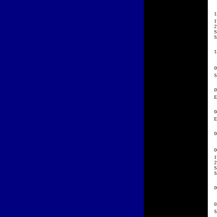
1
1
2
S
S
1
0
S
0
E
0
E
0
0
1
2
S
S
0
0
S