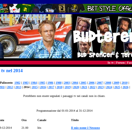
In tv
|
Forum
|
Fac
 tv nel 2014
Palinsesto
1982
|
1983
|
1984
|
1985
|
1986
|
1988
|
2003
|
2004
|
2005
|
2006
|
2007
|
2008
|
2009
|
2010
|
2011
|
2012
|
2013
| 2014 |
2015
|
2016
|
2017
|
2018
|
2019
|
2020
|
2021
|
2022
|
2023
|
2024
|
2025
|
2026
|
Potrebbero non essere segnalati i passaggi tv nei canali non in chiaro.
Programmazione dal 01-01-2014 al 31-12-2014
ata
Ora
Canale
Titolo
9-12-2014
21.00
Iris
Il mio nome è Nessuno