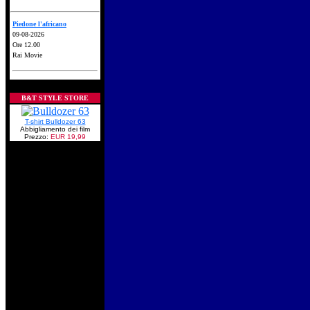
Piedone l'africano
09-08-2026
Ore 12.00
Rai Movie
B&T STYLE STORE
T-shirt Bulldozer 63
Abbigliamento dei film
Prezzo:
EUR 19,99