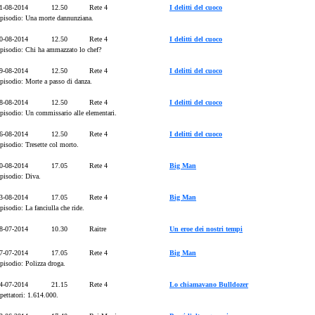
1-08-2014
12.50
Rete 4
I delitti del cuoco
pisodio: Una morte dannunziana.
0-08-2014
12.50
Rete 4
I delitti del cuoco
pisodio: Chi ha ammazzato lo chef?
9-08-2014
12.50
Rete 4
I delitti del cuoco
pisodio: Morte a passo di danza.
8-08-2014
12.50
Rete 4
I delitti del cuoco
pisodio: Un commissario alle elementari.
6-08-2014
12.50
Rete 4
I delitti del cuoco
pisodio: Tresette col morto.
0-08-2014
17.05
Rete 4
Big Man
pisodio: Diva.
3-08-2014
17.05
Rete 4
Big Man
pisodio: La fanciulla che ride.
8-07-2014
10.30
Raitre
Un eroe dei nostri tempi
7-07-2014
17.05
Rete 4
Big Man
pisodio: Polizza droga.
4-07-2014
21.15
Rete 4
Lo chiamavano Bulldozer
pettatori: 1.614.000.