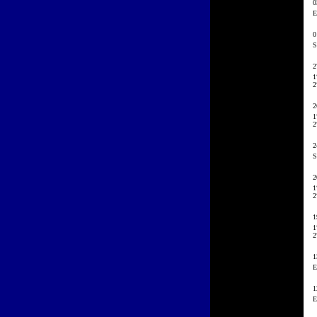
0
E
0
S
2
1
2
2
1
2
2
S
2
1
2
1
1
2
1
E
1
E