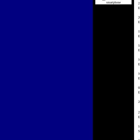
smartphone
2
E
2
E
1
E
1
E
1
E
1
E
0
E
2
2
E
1
S