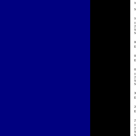
1
S
1
1
2
S
S
0
E
0
E
0
1
2
S
S
3
E
2
E
2
1
2
S
S