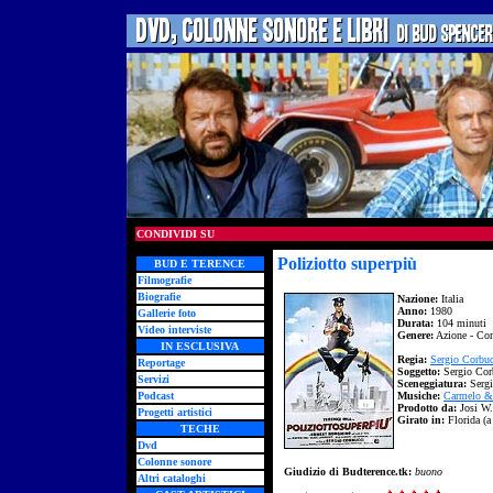
CONDIVIDI SU
Poliziotto superpiù
BUD E TERENCE
Filmografie
Biografie
Nazione:
Italia
Anno:
1980
Gallerie foto
Durata:
104 minuti
Video interviste
Genere:
Azione - Co
IN ESCLUSIVA
Regia:
Sergio Corbuc
Reportage
Soggetto:
Sergio Corb
Servizi
Sceneggiatura:
Sergi
Podcast
Musiche:
Carmelo &
Prodotto da:
Josi W.
Progetti artistici
Girato in:
Florida (
TECHE
Dvd
Colonne sonore
Giudizio di Budterence.tk:
buono
Altri cataloghi