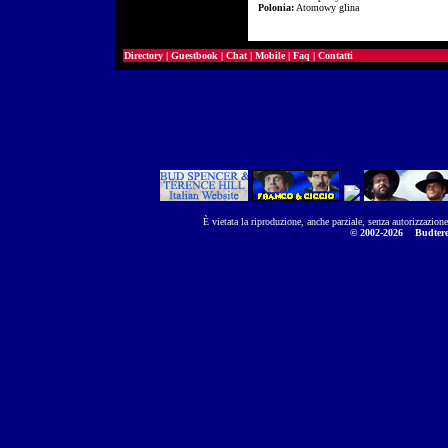
Polonia:
Atomowy glina
Directory
|
Guestbook
|
Chat
|
Mobile
|
Faq
|
Contatti
È vietata la riproduzione, anche parziale, senza autorizzazion
© 2002-2026
Budtere