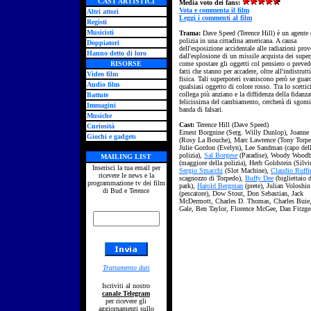
CAST ARTISTICI
Media voto dei fans:
Vota e commenta il film
Altri attori
Leggi i commenti al film
Registi
Musicisti
Trama:
Dave Speed (Terence Hill) è un agente 
polizia in una cittadina americana. A causa
Doppiatori
dell'esposizione accidentale alle radiazioni prov
Hanno detto di loro
dall'esplosione di un missile acquista dei super
RISORSE
come spostare gli oggetti col pensiero o preved
fatti che stanno per accadere, oltre all'indistrutti
Video film
fisica. Tali superpoteri svaniscono però se guar
Audio film
qualsiasi oggetto di colore rosso. Tra lo scetti
collega più anziano e la diffidenza della fidanza
Battute
felicissima del cambiamento, cercherà di sgomi
Immagini
banda di falsari.
Musiche
Cast:
Terence Hill (Dave Speed)
Curiosità
Ernest Borgnine (Serg. Willy Dunlop), Joanne
Giochi e gadgets
(Rosy La Bouche), Marc Lawrence (Tony Torpe
Julie Gordon (Evelyn), Lee Sandman (capo del
polizia),
Sal Borgese
(Paradise), Woody Wood
MAILING LIST
(maggiore della polizia), Herb Goldstein (Silvi
Inserisci la tua email per
Sergio Smacchi
(Slot Machine),
Claudio Ruffi
ricevere le news e la
scagnozzo di Torpedo),
Buffy Dee
(bigliettaio 
programmazione tv dei film
park),
Harold Bergman
(prete), Julian Voloshin
di Bud e Terence
(pescatore), Dow Stout, Don Sebastian, Jack
McDermott, Charles D. Thomas, Charles Buie
Gale, Ben Taylor, Florence McGee, Dan Fitzge
Trattamento dati
Iscriviti al nostro
canale Telegram
per ricevere gli
aggiornamenti sullo