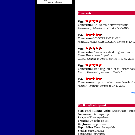
smartphone
Commenti
Voto:
Commento:
Bellissimo e divertentissimo
Anonimo :), Mondo, scritto il 21-04-2015
Voto:
Commento:
VIVATERENCE HILL
MARCO, MELFI BASILICATA, scritto il 12-0
Voto:
Commento:
Assolutamente il miglior film di 
Ernest!!!veramente SuperPiù
Guido, Grange di Front, scritto il 01-02-2011
Voto:
Commento:
Tra i migliori film di Terence da s
Mario, Benevento, scritto il 17-04-2010
Voto:
Commento:
semplice modesto non fa male al c
roberto, terzigno, scritto il 07-11-2009
Legg
Titoli negli altri paesi:
Stati Uniti e Regno Unito:
Super Fuzz / Supe
Germania:
Der Supercop
Spagna:
El superpoderoso
Francia:
Un drôle de flic
Ungheria:
Szuperzsaru
Repubblica Ceca:
Superpolda
Svezia:
Supersnooper
Finlandia:
Superkyttä