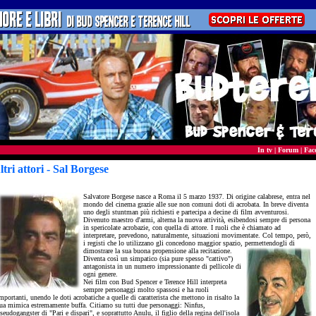
In tv
|
Forum
|
Fac
ltri attori - Sal Borgese
- actor
Salvatore Borgese nasce a Roma il 5 marzo 1937. Di origine calabrese, entra nel
mondo del cinema grazie alle sue non comuni doti di acrobata. In breve diventa
uno degli stuntman più richiesti e partecipa a decine di film avventurosi.
Divenuto maestro d'armi, alterna la nuova attività, esibendosi sempre di persona
in spericolate acrobazie, con quella di attore. I ruoli che è chiamato ad
interpretare, prevedono, naturalmente, situazioni movimentate. Col tempo, però,
i registi che lo utilizzano gli concedono maggior spazio, permettendogli
di
dimostrare la sua buona propensione alla recitazione.
Diventa così un simpatico (sia pure spesso "cattivo")
antagonista in un numero impressionante di pellicole di
ogni genere.
Nei film con Bud Spencer e Terence Hill interpreta
sempre personaggi molto spassosi e ha ruoli
mportanti, unendo le doti acrobatiche a quelle di caratterista che mettono in risalto la
ua mimica estremamente buffa. Citiamo su tutti due personaggi: Ninfus,
seudogangster di "Pari e dispari", e soprattutto Anulu, il figlio della regina dell'isola