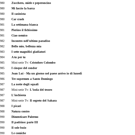
980
Zucchero, miele e peperoncino
980
Mi faccio la barca
980
Il casinista
980
Car crash
981
La settimana bianca
981
Pierino il fichissimo
981
Ciao nemico
982
Incontro nell'ultimo paradiso
982
Bello mio, bellezza mia
983
I sette magnifici gladiatori
984
A tu per tu
985
Mini-serie Tv:
Cristoforo Colombo
985
I cinque del condor
985
Joan Lui - Ma un giorno nel paese arrivo io di lunedì
986
Tre supermen a Santo Domingo
987
La notte degli squali
987
Mini-serie Tv:
L'isola del tesoro
987
L'inchiesta
987
Mini-serie Tv:
Il segreto del Sahara
988
I picari
988
Natura contro
990
Dimenticare Palermo
990
Il padrino: parte III
990
Il sole buio
990
Le comiche