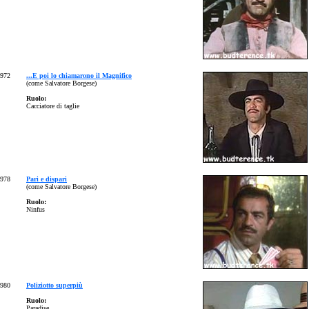
972
...E poi lo chiamarono il Magnifico
(come Salvatore Borgese)
Ruolo:
Cacciatore di taglie
978
Pari e dispari
(come Salvatore Borgese)
Ruolo:
Ninfus
980
Poliziotto superpiù
Ruolo:
Paradise