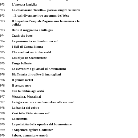
973
L'onorata famiglia
973
Lo chiamavano Tresette... giocava sempre col morto
973
...E così divennero i tre supermen del West
973
Il brigadiere Pasquale Zagaria ama la mamma e la
polizia
973
Dudu il maggiolino a tutto gas
974
Crash che botte!
974
La pazienza ha un limite... noi no!
974
I figli di Zanna Bianca
975
The maddest car in the world
975
Los hijos de Scaramouche
975
Fango bollente
975
Le avventure e gli amori di Scaramouche
976
Bluff storia di truffe e di imbroglioni
976
Il grande racket
976
Il corsaro nero
976
Con la rabbia agli occhi
977
Messalina, Messalina!
977
La tigre è ancora viva: Sandokan alla riscossa!
978
La banda del gobbo
978
Zwei tolle Käfer räumen auf
978
La mazzetta
979
La poliziotta della squadra del buoncostume
979
3 Supermen against Godfather
979
Sabato, domenica e venerdì