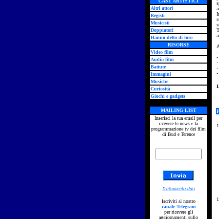
CAST ARTISTICI
s
Altri attori
a
I
Registi
s
Musicisti
s
Doppiatori
T
a
Hanno detto di loro
RISORSE
A
-
Video film
-
Audio film
-
Battute
-
-
Immagini
Musiche
L
Curiosità
Giochi e gadgets
MAILING LIST
Inserisci la tua email per
ricevere le news e la
1
programmazione tv dei film
di Bud e Terence
Trattamento dati
1
Iscriviti al nostro
canale Telegram
per ricevere gli
aggiornamenti sullo