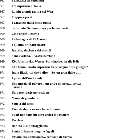
967
I fantastici tre supermen
967
Tre supermen a Tokio
967
La più grande rapina nel West
967
Trappola per 4
967
I gangsters dalla faccia pulita
968
Se incontri Sartana prega per la tua morte
969
Cinque per l'inferno
969
La battaglia di El Alamein
969
I quattro del pater noster
969
Isabella, duchessa dei diavoli
969
Sono Sartana, il vostro becchino
969
Köpfchen in das Wasser, Schwänzchen in die Höh
970
Che fanno i nostri supermen tra le vergini della giungla?
971
Indio Black, sai che ti dico... Sei un gran figlio di...
971
I pirati dell'isola verde
971
Una nuvola di polvere... un grido di morte... arriva
Sartana
971
Un posto ideale per uccidere
972
Mania di grandezza
972
Sotto a chi tocca!
972
Passi di danza su una lama di rasoio
973
Fuori uno sotto un altro arriva il passatore
973
Revolver
973
Dudino il supermaggiolino
973
Storia di karatè, pugni e fagioli
973
Pasqualino Cammarata... capitano di fregata