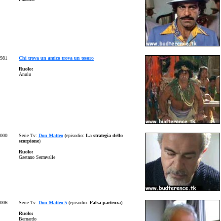
981
Chi trova un amico trova un tesoro
Ruolo:
Anulu
000
Serie Tv:
Don Matteo
(episodio:
La strategia dello
scorpione
)
Ruolo:
Gaetano Serravalle
006
Serie Tv:
Don Matteo 5
(episodio:
Falsa partenza
)
Ruolo:
Bernardo