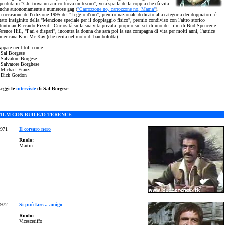
perduta in "Chi trova un amico trova un tesoro", vera spalla della coppia che dà vita
nche autonomamente a numerose gag (
"Carrozzone no, carrozzone no, Mama"
).
n occasione dell'edizione 1995 del "Leggio d'oro", premio nazionale dedicato alla categoria dei doppiatori, è
tato insiginito della "Menzione speciale per il doppiaggio fisico", premio condiviso con l'altro storico
tuntman Riccardo Pizzuti. Curiosità sulla sua vita privata: proprio sul set di uno dei film di Bud Spencer e
erence Hill, "Pari e dispari", incontra la donna che sarà poi la sua compagna di vita per molti anni, l'attrice
mericana Kim Mc Kay (che recita nel ruolo di bambolotta).
ppare nei titoli come:
 Sal Borgese
 Salvatore Borgese
 Salvatore Borghese
 Michael Franz
 Dick Gordon
eggi le
interviste
di Sal Borgese
FILM CON BUD E/O TERENCE
971
Il corsaro nero
Ruolo:
Martin
972
Si può fare... amigo
Ruolo:
Vicesceriffo