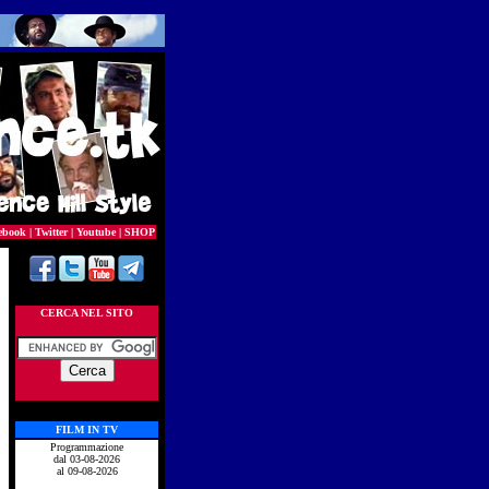
ebook
|
Twitter
|
Youtube
|
SHOP
CERCA NEL SITO
FILM IN TV
Programmazione
dal 03-08-2026
al 09-08-2026