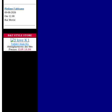
Piedone l'africano
09-08-2026
Ore 12.00
Rai Movie
B&T STYLE STORE
T-shirt I love K1
Abbigliamento dei film
Prezzo:
EUR 19,99