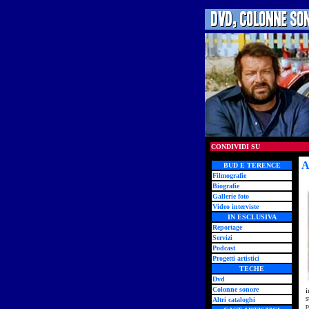
CONDIVIDI SU
A
BUD E TERENCE
Filmografie
Biografie
Gallerie foto
Video interviste
IN ESCLUSIVA
Reportage
Servizi
Podcast
Progetti artistici
TECHE
Dvd
Colonne sonore
i
s
Altri cataloghi
p