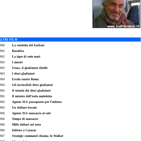
ALTRI FILM
960
La vendetta dei barbari
962
Barabba
962
La tigre di sette mari
963
I mostri
963
Ursus, il gladiatore ribelle
963
I dieci gladiatori
964
Ercole contro Roma
964
Gli invincibili dieci gladiatori
965
Il trionfo dei dieci gladiatori
965
Il mistero dell'isola maledetta
965
Agente 3S3: passaporto per l'inferno
965
Un dollaro bucato
966
Agente 3S3: massacro al sole
966
Tempo di massacro
966
Mille dollari sul nero
966
Inferno a Caracas
967
Strategic command chiama Jo Walker