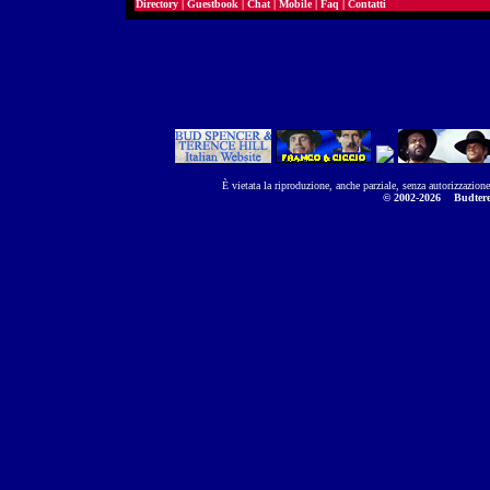
Directory
|
Guestbook
|
Chat
|
Mobile
|
Faq
|
Contatti
È vietata la riproduzione, anche parziale, senza autorizzazion
© 2002-2026
Budtere