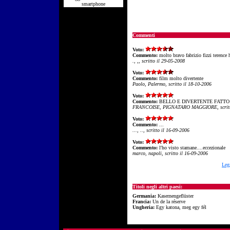
smartphone
Commenti
Voto:
Commento:
molto bravo fabrizio fizzi terence 
., ,, scritto il 29-05-2008
Voto:
Commento:
film molto divertente
Paolo, Palermo, scritto il 18-10-2006
Voto:
Commento:
BELLO E DIVERTENTE FATTO
FRANCOISE, PIGNATARO MAGGIORE, scritto
Voto:
Commento:
...
..., .., scritto il 16-09-2006
Voto:
Commento:
l'ho visto stamane....eccezionale
marco, napoli, scritto il 16-09-2006
Leg
Titoli negli altri paesi:
Germania:
Kasernengeflüster
Francia:
Un de la réserve
Ungheria:
Egy katona, meg egy fél