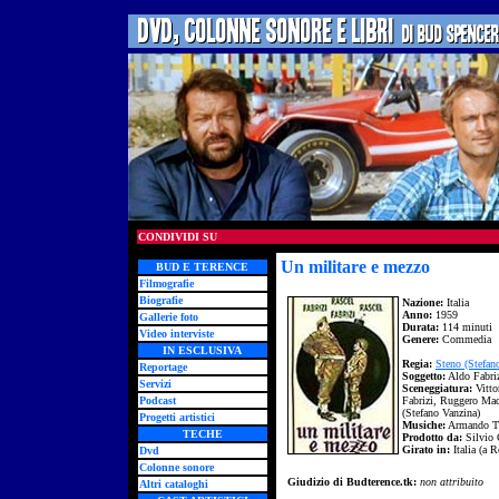
CONDIVIDI SU
Un militare e mezzo
BUD E TERENCE
Filmografie
Biografie
Nazione:
Italia
Anno:
1959
Gallerie foto
Durata:
114 minuti
Video interviste
Genere:
Commedia
IN ESCLUSIVA
Regia:
Steno (Stefan
Reportage
Soggetto:
Aldo Fabri
Servizi
Sceneggiatura:
Vitto
Podcast
Fabrizi, Ruggero Mac
(Stefano Vanzina)
Progetti artistici
Musiche:
Armando Tr
TECHE
Prodotto da:
Silvio 
Girato in:
Italia (a 
Dvd
Colonne sonore
Giudizio di Budterence.tk:
non attribuito
Altri cataloghi