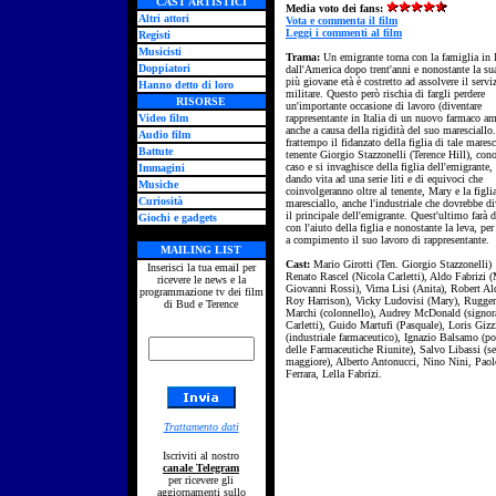
CAST ARTISTICI
Media voto dei fans:
Altri attori
Vota e commenta il film
Leggi i commenti al film
Registi
Musicisti
Trama:
Un emigrante torna con la famiglia in I
Doppiatori
dall'America dopo trent'anni e nonostante la su
più giovane età è costretto ad assolvere il servi
Hanno detto di loro
militare. Questo però rischia di fargli perdere
RISORSE
un'importante occasione di lavoro (diventare
Video film
rappresentante in Italia di un nuovo farmaco am
anche a causa della rigidità del suo maresciallo
Audio film
frattempo il fidanzato della figlia di tale maresc
Battute
tenente Giorgio Stazzonelli (Terence Hill), con
caso e si invaghisce della figlia dell'emigrante,
Immagini
dando vita ad una serie liti e di equivoci che
Musiche
coinvolgeranno oltre al tenente, Mary e la figli
Curiosità
maresciallo, anche l'industriale che dovrebbe di
il principale dell'emigrante. Quest'ultimo farà d
Giochi e gadgets
con l'aiuto della figlia e nonostante la leva, per
a compimento il suo lavoro di rappresentante.
MAILING LIST
Cast:
Mario Girotti (Ten. Giorgio Stazzonelli)
Inserisci la tua email per
Renato Rascel (Nicola Carletti), Aldo Fabrizi (
ricevere le news e la
Giovanni Rossi), Virna Lisi (Anita), Robert Al
programmazione tv dei film
Roy Harrison), Vicky Ludovisi (Mary), Rugge
di Bud e Terence
Marchi (colonnello), Audrey McDonald (signor
Carletti), Guido Martufi (Pasquale), Loris Gizz
(industriale farmaceutico), Ignazio Balsamo (po
delle Farmaceutiche Riunite), Salvo Libassi (se
maggiore), Alberto Antonucci, Nino Nini, Paol
Ferrara, Lella Fabrizi.
Trattamento dati
Iscriviti al nostro
canale Telegram
per ricevere gli
aggiornamenti sullo