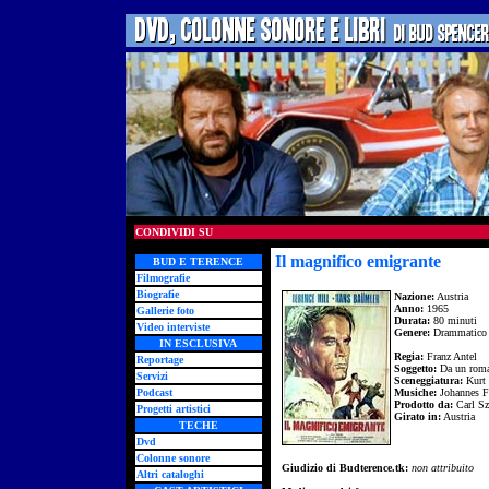
CONDIVIDI SU
Il magnifico emigrante
BUD E TERENCE
Filmografie
Biografie
Nazione:
Austria
Anno:
1965
Gallerie foto
Durata:
80 minuti
Video interviste
Genere:
Drammatico
IN ESCLUSIVA
Regia:
Franz Antel
Reportage
Soggetto:
Da un roma
Servizi
Sceneggiatura:
Kurt
Podcast
Musiche:
Johannes F
Prodotto da:
Carl Sz
Progetti artistici
Girato in:
Austria
TECHE
Dvd
Colonne sonore
Giudizio di Budterence.tk:
non attribuito
Altri cataloghi