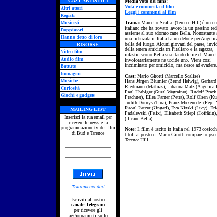
CAST ARTISTICI
Media voto dei fans:
Vota e commenta il film
Altri attori
Leggi i commenti al film
Registi
Musicisti
Trama:
Marcello Scalise (Terence Hill) è un e
italiano che ha trovato lavoro in un paesino ted
Doppiatori
assieme al suo adorato cane Bella. Nonostante 
Hanno detto di loro
una fidanzata in Italia ha un debole per Angelica
bella del luogo. Alcuni giovani del paese, invi
RISORSE
della tenera amicizia tra l'italiano e la ragazza,
Video film
infastidiscono Bella suscitando le ire di Marcel
Audio film
involontariamente ne uccide uno. Viene così
incriminato per omicidio, ma riesce ad evadere.
Battute
Immagini
Cast:
Mario Girotti (Marcello Scalise)
Musiche
Hans Jürgen Bäumler (Bernd Helwig), Gerhard
Riedmann (Mathias), Johanna Matz (Angelica H
Curiosità
Paul Hörbiger (Gustl Wegrainer), Rudolf Prack 
Giochi e gadgets
Prachner), Ellen Farner (Petra), Rolf Olsen (Ku
Judith Dornys (Tina), Franz Muxeneder (Pepi N
Raoul Retzer (Zingerl), Eva Kinski (Lucy), Eri
MAILING LIST
Padalewski (Felix), Elisabeth Stiepl (Hofrätin)
Inserisci la tua email per
(il cane Bella).
ricevere le news e la
programmazione tv dei film
Note:
Il film è uscito in Italia nel 1973 cosicch
di Bud e Terence
titoli al posto di Mario Girotti compare lo ps
Terence Hill.
Trattamento dati
Iscriviti al nostro
canale Telegram
per ricevere gli
aggiornamenti sullo