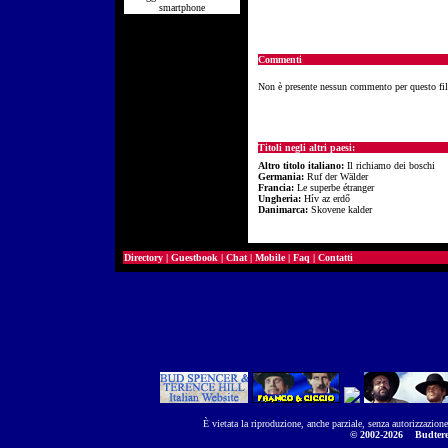
smartphone
Commenti
Non è presente nessun commento per questo fi
Titoli negli altri paesi:
Altro titolo italiano:
Il richiamo dei boschi
Germania:
Ruf der Wälder
Francia:
Le superbe étranger
Ungheria:
Hív az erdő
Danimarca:
Skovene kalder
Directory
|
Guestbook
|
Chat
|
Mobile
|
Faq
|
Contatti
È vietata la riproduzione, anche parziale, senza autorizzazion
© 2002-2026
Budtere