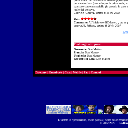
prima volta che Terence non viene doppiato (cosa
per me è ottimo (non solo per la prima serie, ma
spassoso come maresciallo (fa proprio la parte 
ruolo del vescovo.
Gabriele, Genova, scritto il 15-08-2008
Voto:
Commento:
All'inizio ero diffidente , , ora se
actarus36, Milano, scritto il 28-04-2007
Legg
Titoli negli altri paesi:
Germania:
Don Matteo
Francia:
Don Matteo
Ungheria:
Don Matteo
Repubblica Ceca:
Don Matteo
Directory
|
Guestbook
|
Chat
|
Mobile
|
Faq
|
Contatti
È vietata la riproduzione, anche parziale, senza autorizzazion
© 2002-2026
Budtere