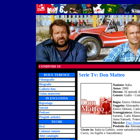
CONDIVIDI SU
Serie Tv: Don Matteo
BUD E TERENCE
Filmografie
Biografie
Nazione:
Italia
Anno:
2000
Gallerie foto
Durata:
16 episodi d
Video interviste
Genere:
Giallo - Co
IN ESCLUSIVA
Regia:
Enrico Oldoin
Reportage
Soggetto:
Alessandro
Servizi
Enrico Oldoini, Carl
Podcast
Sceneggiatura:
Aless
Saverni, Carlo Mazzot
Progetti artistici
Anna Samueli, France
TECHE
Musiche:
Pino Dona
Prodotto da:
Alessan
Dvd
Girato in:
Italia (a Gubbio, scene naturalistic
Colonne sonore
Cucco, tra Sigillo e Sassoferrato)
Altri cataloghi