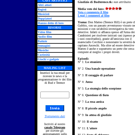
CAST ARTISTICI
Giudizio di Budterence.tk:
non attribuito
Altri attori
Media voto dei fans:
Registi
Vota e commenta il film
Musicisti
Leggi i commenti al film
Doppiatori
Trama:
Don Matteo (Terence Hill) è un prete d
Hanno detto di loro
Gubbio, con un passato avventuroso vissuto ne
RISORSE
missioni e con un'abilità investigativa da vero
Video film
detective. Infatti si affianca spesso all'Arma dei
Carabinieri per risolvere intricati casi (spesso p
Audio film
i suoi concittadini), grazie all'amicizia con il
Battute
maresciallo Cecchini e nonostante la severità d
capitano Anceschi. Ma oltre ad essere detective
Immagini
Matteo è anche e soprattutto un prete che cerca 
Musiche
compiere al meglio i propri doveri.
Curiosità
Episodi:
Giochi e gadgets
N° 1:
Lo straniero
MAILING LIST
N° 2:
Una banale operazione
Inserisci la tua email per
N° 3:
Il coraggio di parlare
ricevere le news e la
programmazione tv dei film
N° 4:
Anna
di Bud e Terence
N° 5:
La strategia dello scorpione
N° 6:
Questione di fiuto
N° 7:
La rosa antica
N° 8:
Il piccolo angelo
N° 9:
In attesa di giudizio
Trattamento dati
N° 10:
Il ricatto
Iscriviti al nostro
canale Telegram
N° 11:
L'attore
per ricevere gli
aggiornamenti sullo
N° 12:
Stato di ebbrezza