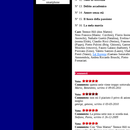
smartphone
N° 13:
Delitto accademico
N° 14:
Amore senza età
N° 15:
Il fuoco della passione
N° 16:
La mela marcia
Cast:
Terence Hill (don Matteo)
Nino Frassica (Maresc. Cecchini), Flavio Insin
Anceschi), Nathalie Guettà (Natalina), Evelina 
(nonna Elide), Claudio Ricci (Nerino), Frances
(Pippo), Pietro Pulcini (Brig. Ghisoni), Gasto
Moschin (vescovo), Fausto Galassi (barbiere),
Pirovano (Gino), Valerio Santoro (Lauro), Uba
Presti (Vanni),
Sal Borgese
(Gaetano Serravalle
Ammendola, Andrea Riccardo Bruschi, Pietro
Fornaciari.
Commenti
Voto:
Commento:
questa serie viene troppo sottovalu
Mario, Benevento, scritto il 09-05-2011
Voto:
Commento:
non mi è piaciuto è privo di azion
meglio
george, genova, scritto il 03-03-2010
Voto:
Commento:
La prima serie non si scorda mai.
Stefano, Pavia, scritto il 26-12-2009
Voto:
Commento:
Con "Don Matteo" Terence Hill tor