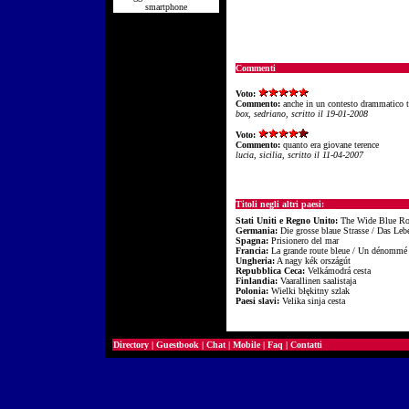
smartphone
Commenti
Voto:
Commento:
anche in un contesto drammatico te
box, sedriano, scritto il 19-01-2008
Voto:
Commento:
quanto era giovane terence
lucia, sicilia, scritto il 11-04-2007
Titoli negli altri paesi:
Stati Uniti e Regno Unito:
The Wide Blue R
Germania:
Die grosse blaue Strasse / Das Leb
Spagna:
Prisionero del mar
Francia:
La grande route bleue / Un dénommé
Ungheria:
A nagy kék országút
Repubblica Ceca:
Velkámodrá cesta
Finlandia:
Vaarallinen saalistaja
Polonia:
Wielki błękitny szlak
Paesi slavi:
Velika sinja cesta
Directory
|
Guestbook
|
Chat
|
Mobile
|
Faq
|
Contatti