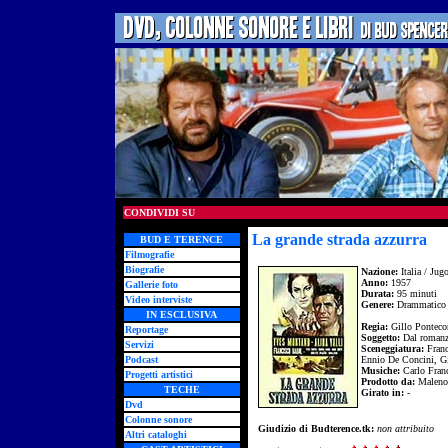
CONDIVIDI SU
La grande strada azzurra
BUD E TERENCE
Filmografie
Biografie
Nazione:
Italia / Jug
Anno:
1957
Gallerie foto
Durata:
95 minuti
Video interviste
Genere:
Drammatico
IN ESCLUSIVA
Regia:
Gillo Ponteco
Reportage
Soggetto:
Dal romanz
Servizi
Sceneggiatura:
Franc
Podcast
Ennio De Concini, G
Musiche:
Carlo Fran
Progetti artistici
Prodotto da:
Maleno 
TECHE
Girato in:
-
Dvd
Colonne sonore
Giudizio di Budterence.tk:
non attribuito
Altri cataloghi