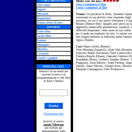
CAST ARTISTICI
Media voto dei fans:
Vota e commenta il film
Altri attori
Leggi i commenti al film
Registi
Musicisti
Trama:
Un pescatore di frodo, chiamato Squar
nonostante la sua attività viene rispettato dagli 
Doppiatori
pescatori, tra cui il suo amico Salvatore e il fig
Hanno detto di loro
Renato (Terence Hill). Quando però arriva un 
RISORSE
agguerrito maresciallo guardiacosta, Squarciò, 
difficoltà finanziarie, viene meno al suo codice
Video film
per il quale era rispettato da tutti. Le azioni sco
Audio film
che compie mettono in difficoltà anche l'amore 
figlia e Renato.
Battute
Immagini
Cast:
Mario Girotti (Renato)
Musiche
Yves Montand (Squarciò), Alida Valli (Rosetta)
Francisco Rabal (Salvatore), Peter Carsten (Riv
Curiosità
Federica Ranchi (Diana), Giancarlo Sablone (T
Giochi e gadgets
Ronaldino (Bore), Umberto Spadaro (Maresc. 
Puggioni), Josip Batistic, Stane Potokar, Ange
Zanolli, Janez Vrkovec, Giorgio Kuru, Milutin 
MAILING LIST
Pasquale Campagnola, Gillo Pontecorvo.
Inserisci la tua email per
ricevere le news e la
programmazione tv dei film
di Bud e Terence
Trattamento dati
Iscriviti al nostro
canale Telegram
per ricevere gli
aggiornamenti sullo