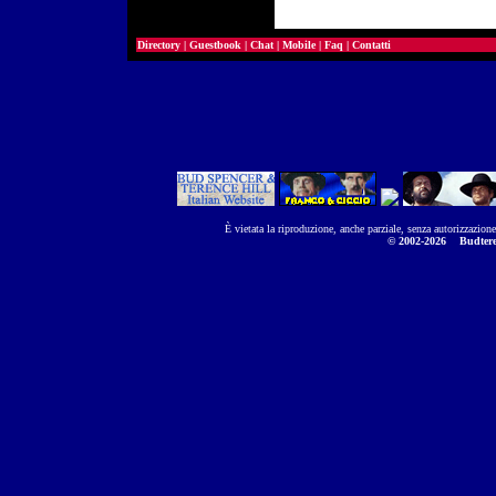
Directory
|
Guestbook
|
Chat
|
Mobile
|
Faq
|
Contatti
È vietata la riproduzione, anche parziale, senza autorizzazion
© 2002-2026
Budtere