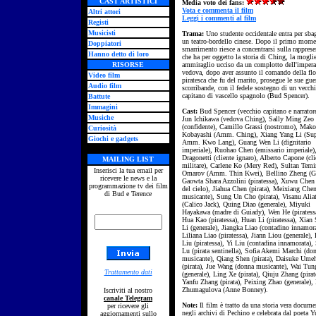
CAST ARTISTICI
Media voto dei fans:
Vota e commenta il film
Altri attori
Leggi i commenti al film
Registi
Musicisti
Trama:
Uno studente occidentale entra per sbag
un teatro-bordello cinese. Dopo il primo mome
Doppiatori
smarrimento riesce a concentrarsi sulla rappres
Hanno detto di loro
che ha per oggetto la storia di Ching, la mogli
RISORSE
ammiraglio ucciso da un complotto dell'impera
vedova, dopo aver assunto il comando della flo
Video film
piratesca che fu del marito, prosegue le sue gue
Audio film
scorribande, con il fedele sostegno di un vecch
capitano di vascello spagnolo (Bud Spencer).
Battute
Immagini
Cast:
Bud Spencer (vecchio capitano e narrator
Musiche
Jun Ichikawa (vedova Ching),
Sally Ming Zeo
(confidente), Camillo Grassi
(nostromo)
, Mako
Curiosità
Kobayashi (Amm. Ching), Xiang Yang Li (Su
Giochi e gadgets
Amm. Kwo Lang), Guang Wen Li (dignitario
imperiale), Ruohao Chen (emissario imperiale)
Dragonetti (cliente ignaro), Alberto Capone (cli
MAILING LIST
militare), Carlene Ko (Mery Red), Sultan Temi
Inserisci la tua email per
Omarov (Amm. Thin Kwei), Bellino Zheng (G
ricevere le news e la
Gaowta Shara Azzolini (piratessa), Xuwu Chen 
programmazione tv dei film
del cielo), Jiahua Chen (pirata), Meixiang Che
di Bud e Terence
musicante), Sung Un Cho (pirata), Visanu Alia
(Calico Jack), Quing Diao (generale), Miyuki
Hayakawa (madre di Guiady), Wen He (piratessa
Hua Kao (piratessa), Huan Li (piratessa), Xian
Li (generale), Jiangka Liao (contadino innamora
Liliana Liao (piratessa), Jiann Liou (generale),
Liu (piratessa), Yi Liu (contadina innamorata),
Lu (pirata sentinella), Sofia Akemi Marchi (do
musicante), Qiang Shen (p
irata
), Daisuke Umeh
(p
irata
), Jue Wang (donna musicante), Wai Tu
Trattamento dati
(generale), Ling Xe (p
irata
), Qiuju Zhang (pirat
Yanfu Zhang (p
irata
), Peixing Zhao (generale),
Zhumagulova (Anne Bonney).
Iscriviti al nostro
canale Telegram
Note:
Il film è tratto da una storia vera docume
per ricevere gli
negli archivi di Pechino e celebrata dal poeta Y
aggiornamenti sullo