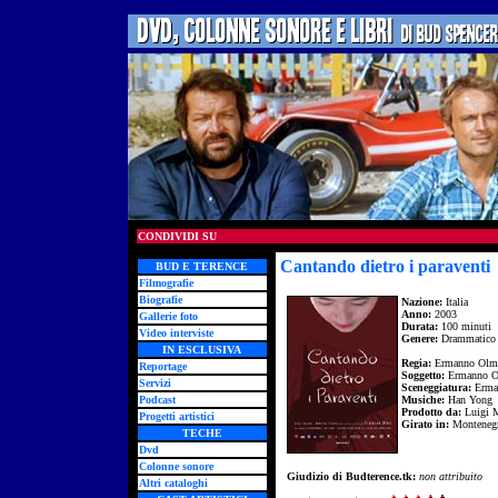
CONDIVIDI SU
Cantando dietro i paraventi
BUD E TERENCE
Filmografie
Biografie
Nazione:
Italia
Anno:
2003
Gallerie foto
Durata:
100 minuti
Video interviste
Genere:
Drammatico
IN ESCLUSIVA
Regia:
Ermanno Olm
Reportage
Soggetto:
Ermanno O
Servizi
Sceneggiatura:
Erma
Podcast
Musiche:
Han Yong
Prodotto da:
Luigi M
Progetti artistici
Girato in:
Montenegro
TECHE
Dvd
Colonne sonore
Giudizio di Budterence.tk:
non attribuito
Altri cataloghi