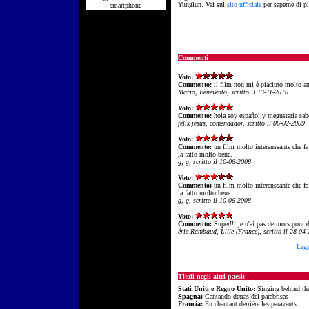
Yunglun. Vai sul
sito ufficiale
per saperne di pi
smartphone
Commenti
Voto:
Commento:
il film non mi è piaciuto molto a
Mario, Benevento, scritto il 13-11-2010
Voto:
Commento:
hola soy español y megustaria sabe
felix jesus, comendador, scritto il 06-02-2009
Voto:
Commento:
un film molto interenssante che f
la fatto molto bene.
g, g, scritto il 10-06-2008
Voto:
Commento:
un film molto interenssante che f
la fatto molto bene.
g, g, scritto il 10-06-2008
Voto:
Commento:
Super!!! je n'ai pas de mots pour d
éric Rambaud, Lille (France), scritto il 28-04
Legg
Titoli negli altri paesi:
Stati Uniti e Regno Unito:
Singing behind the
Spagna:
Cantando detras del parabrisas
Francia:
En chantant derrière les paravents