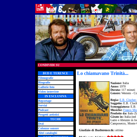
CONDIVIDI SU
Lo chiamavano Trinità...
BUD E TERENCE
Filmografie
Biografie
Nazione:
Italia
Anno:
1970
Gallerie foto
Durata:
117 minuti
Video interviste
Genere:
Western - C
IN ESCLUSIVA
Regia:
E.B. Clucher 
Reportage
Soggetto:
E.B. Cluch
Servizi
Sceneggiatura:
E.B. 
Podcast
Musiche:
Franco Mic
Prodotto da:
Italo Zi
Progetti artistici
Girato in:
Italia (ne
TECHE
Lazio e Abruzzo in l
Camposecco, Monte 
Dvd
Colonne sonore
Giudizio di Budterence.tk:
ottimo
Altri cataloghi