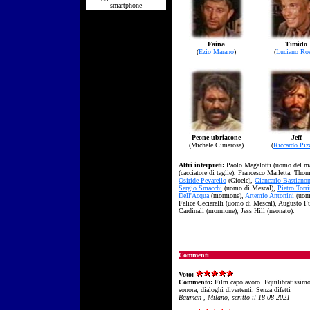
smartphone
Faina
Timido
(
Ezio Marano
)
(
Luciano Ro
Peone ubriacone
Jeff
(Michele Cimarosa)
(
Riccardo Piz
Altri interpreti:
Paolo Magalotti (uomo del ma
(cacciatore di taglie), Francesco Marletta, T
Osiride Pevarello
(Gioele),
Giancarlo Bastianon
Sergio Smacchi
(uomo di Mescal),
Pietro Torri
Dell'Acqua
(mormone),
Artemio Antonini
(uomo
Felice Ceciarelli (uomo di Mescal), Augusto 
Cardinali (mormone), Jess Hill (neonato).
Commenti
Voto:
Commento:
Film capolavoro. Equilibratissimo
sonora, dialoghi divertenti. Senza difetti
Bauman , Milano, scritto il 18-08-2021