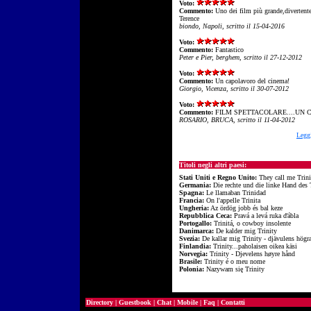
Voto:
Commento:
Uno dei film più grande,divertente
Terence
biondo, Napoli, scritto il 15-04-2016
Voto:
Commento:
Fantastico
Peter e Pier, berghem, scritto il 27-12-2012
Voto:
Commento:
Un capolavoro del cinema!
Giorgio, Vicenza, scritto il 30-07-2012
Voto:
Commento:
FILM SPETTACOLARE....UN CAP
ROSARIO, BRUCA, scritto il 11-04-2012
Leggi
Titoli negli altri paesi:
Stati Uniti e Regno Unito:
They call me Trini
Germania:
Die rechte und die linke Hand des 
Spagna:
Le llamaban Trinidad
Francia:
On l'appelle Trinita
Ungheria:
Az ördög jobb és bal keze
Repubblica Ceca:
Pravá a levá ruka ďábla
Portogallo:
Trinitá, o cowboy insolente
Danimarca:
De kalder mig Trinity
Svezia:
De kallar mig Trinity - djävulens högr
Finlandia:
Trinity...paholaisen oikea käsi
Norvegia:
Trinity - Djevelens høyre hånd
Brasile:
Trinity é o meu nome
Polonia:
Nazywam się Trinity
Directory
|
Guestbook
|
Chat
|
Mobile
|
Faq
|
Contatti