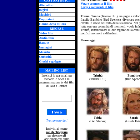
Media voto dei fans:
CAST ARTISTICI
Vota e commenta il film
Altri attori
Leggi i commenti al film
Registi
Musicisti
Trama:
Trinità (Terence Hill), un pigro e velo
Doppiatori
fratello Bambino (Bud Spencer), diventato sceri
cavalli in attesa del resto della sua banda. Nel 
Hanno detto di loro
lotta con una comunità di mormoni: vuole infatti
RISORSE
Trinità, innamoratosi di due ragazze della comu
Video film
pacifici mormoni a difendersi.
Audio film
Personaggi:
Battute
Immagini
Musiche
Curiosità
Giochi e gadgets
MAILING LIST
Inserisci la tua email per
Trinità
Bambino
ricevere le news e la
(Terence Hill)
(Bud Spence
programmazione tv dei film
di Bud e Terence
Tobia
Sarah
Trattamento dati
(Dan Sturkie)
(Gisela Hah
Iscriviti al nostro
canale Telegram
per ricevere gli
aggiornamenti sullo