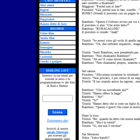
CAST ARTISTICI
sarò costretto a disarmarli"
Altri attori
Maggiore: "Perché non lo fate?"
Registi
Pistolero: "Già, perché non lo fate, sceriffo..."
BONK!! (Stende il pistolero con un pugno in t
Musicisti
Doppiatori
Bambino: "Questo è l'ultimo avviso per voi e 
Hanno detto di loro
Il pistolero si alza: "Che avete detto?"
RISORSE
Bambino: "RUBAGALLINE"
Il pistolero si risiede: "Aaah"
Video film
Audio film
Trinità: "Se avessi visto gli occhi di quelle r
Battute
Bambino: "Uh, due cerbiatte impaurite...magari
Immagini
Musiche
Trinità: "Senti Bambino, non prendertela per..
Bambino: "Non chiamarmi Bambino!"
Curiosità
Trinità: "Ah no? E come dovrei chiamarti?"
Giochi e gadgets
Bambino: "Non chiamarmi proprio, neanche se 
MAILING LIST
Nel saloon
Pistolero: "Alla prima occasione lo sistemerò 
Inserisci la tua email per
Amico: "Non provarci, è più veloce di un serp
ricevere le news e la
Trinità: "Il tuo stupido amico ha ragione...non
programmazione tv dei film
di Bud e Terence
Bambino: "Che sta succedendo qui?"
Trinità: "Hanno offeso la legge"
Bambino: " No!"
Trinità: "Si!"
Trinità: "Hanno detto che io sono un figlio di
Bambino: "Questo è grave! Ora come la metti
Dopo la rissa
Trinità: "Be', quando ha detto che nostra madr
Trattamento dati
Bambino: "Ma è la verità!"
Trinità: "Si, ma non è vecchia!"
Iscriviti al nostro
canale Telegram
Dai Mormoni
per ricevere gli
Tobia: "Salve fratelli!"
aggiornamenti sullo