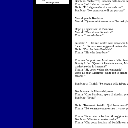
Bambino: "Salve!" "(Glielo hai detto tu che si
smartphone
Trinità: "Io? E chi lo conosce"
Tobia: "È il signore che vi manda da noi"
Bambino: "No, passavamo di qui per caso"
Mescal guarda Bambino
Mescal: "Questo mi è nuovo, non l'ho mai pi
Dopo gli sganassoni di Bambino
Mescal: "Mescal non dimentica!"
Trinità: "Lo credo bene!"
Giuditta: "...Dal mio ventre avrai calore che ti
Sarah: "...Dal mio seno suggerà il nettare che p
Tobia: "Così ha detto Ezechiele"
Trinità: "Eh, e ha detto bene!"
Trinità all'emporio con Mortimer e l'altro boun
Bounty killer: "Questo è l'aiutante veloce, Mor
particolare che le interessa?"
Trinità: "Si, vorrei vedere delle mutande"
Dopo gli spari Mortimer fugge con le braghe cal
secondi!"
Bambino a Trinità: "Sei peggio della febbre gi
Bambino caccia Trinità dal paese
Trinità: "Ciao Bambino, spero di rivederti pre
Bambino: "Io no!"
Tobia: "Benvenuto fratello. Qual buon vento?
Trinità: "Be' veramente non è stato il vento, p
Trinità: "Se mi aiuti a far fuori il maggiore i
Bambino: "Giuralo su nostra madre!"
Trinità: "Che possa bruciare nel bordello con tu