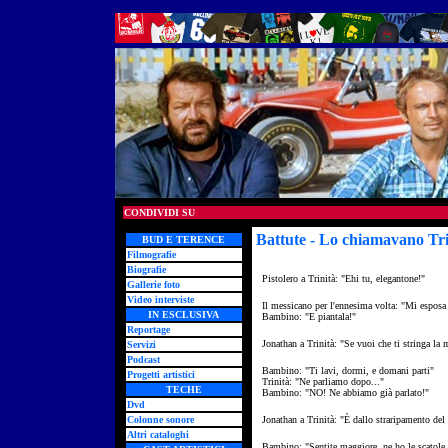
CONDIVIDI SU
Battute -
Lo chiamavano Trin
BUD E TERENCE
Filmografie
Biografie
Pistolero a Trinità: "Ehi tu, elegantone!"
Gallerie foto
Video interviste
Il messicano per l'ennesima volta: "Mi esposa e
IN ESCLUSIVA
Bambino: "E piantala!"
Reportage
Jonathan a Trinità: "Se vuoi che ti stringa la
Servizi
Podcast
Bambino: "Ti lavi, dormi, e domani parti"
Progetti artistici
Trinità: "Ne parliamo dopo..."
TECHE
Bambino: "NO! Ne abbiamo già parlato!"
Dvd
Colonne sonore
Jonathan a Trinità: "È dallo straripamento de
Altri cataloghi
Bambino: "Sentite maggiore, ne ho le scatole p