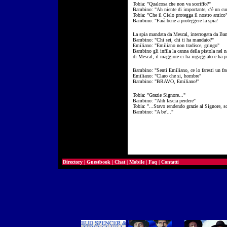
Tobia: "Qualcosa che non va sceriffo?"
Bambino: "Ah niente di importante, c'è un curi
Tobia: "Che il Cielo protegga il nostro amico
Bambino: "Farà bene a proteggere la spia!
La spia mandata da Mescal, interrogata da B
Bambino: "Chi sei, chi ti ha mandato?"
Emiliano: "Emiliano non tradisce, gringo"
Bambino gli infila la canna della pistola nel
di Mescal, il maggiore ci ha ingaggiato e ha 
Bambino: "Senti Emiliano, ce lo faresti un fav
Emiliano: "Claro che si, hombre"
Bambino: "BRAVO, Emiliano!"
Tobia: "Grazie Signore..."
Bambino: "Ahh lascia perdere"
Tobia: "...Stavo rendendo grazie al Signore, sc
Bambino: "A be'..."
Directory
|
Guestbook
|
Chat
|
Mobile
|
Faq
|
Contatti