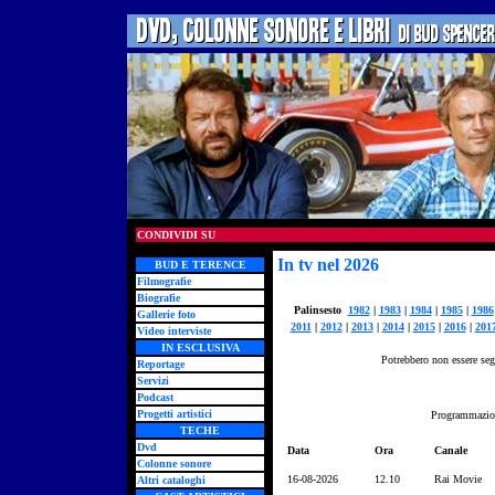
CONDIVIDI SU
In tv nel 2026
BUD E TERENCE
Filmografie
Biografie
Palinsesto
1982
|
1983
|
1984
|
1985
|
1986
Gallerie foto
2011
|
2012
|
2013
|
2014
|
2015
|
2016
|
201
Video interviste
IN ESCLUSIVA
Potrebbero non essere segn
Reportage
Servizi
Podcast
Progetti artistici
Programmazion
TECHE
Dvd
Data
Ora
Canale
Colonne sonore
16-08-2026
12.10
Rai Movie
Altri cataloghi