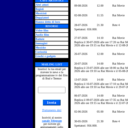
CAST ARTISTICI
Altri attori
09-08-2026
12.00
Rai Movie
Registi
Musicisti
02-08-2026
11.55
Rai Movie
Doppiatori
Hanno detto di loro
28-07-2026
21.30
Rete 4
RISORSE
Spettatori: 656.000.
Video film
Audio film
27-07-2026
14.10
Rai Movie
Battute
Replica il 30-07-2026 alle ore 17:20 su Rai M
Immagini
2026 alle ore 19:15 su Rai Movie e il 12-08-2
Musiche
Curiosità
26-07-2026
12.00
Rai Movie
Giochi e gadgets
20-07-2026
14.00
Rai Movie
MAILING LIST
Replica il 23-07-2026 alle ore 18:00 su Rai M
Inserisci la tua email per
2026 alle ore 19:10 su Rai Movie e il 05-08-2
ricevere le news e la
programmazione tv dei film
di Bud e Terence
13-07-2026
14.00
Rai Movie
Replica il 16-07-2026 alle ore 17:10 su Rai M
2026 alle ore 19:10 su Rai Movie e il 29-07-2
06-07-2026
14.00
Rai Movie
Replica il 09-07-2026 alle ore 17:35 su Rai M
2026 alle ore 19:15 su Rai Movie e il 22-07-2
Trattamento dati
02-06-2026
05.00
Rai Movie
Iscriviti al nostro
canale Telegram
30-05-2026
21.30
Rete 4
per ricevere gli
Spettatori: 956.000.
aggiornamenti sullo