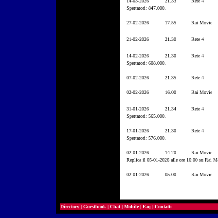
14-03-2026
21.33
Rete 4
Spettatori: 847.000.
27-02-2026
17.55
Rai Movie
21-02-2026
21.30
Rete 4
14-02-2026
21.30
Rete 4
Spettatori: 608.000.
07-02-2026
21.35
Rete 4
02-02-2026
16.00
Rai Movie
31-01-2026
21.34
Rete 4
Spettatori: 565.000.
17-01-2026
21.30
Rete 4
Spettatori: 576.000.
02-01-2026
14.20
Rai Movie
Replica il 05-01-2026 alle ore 16:00 su Rai M
02-01-2026
05.00
Rai Movie
Directory
|
Guestbook
|
Chat
|
Mobile
|
Faq
|
Contatti