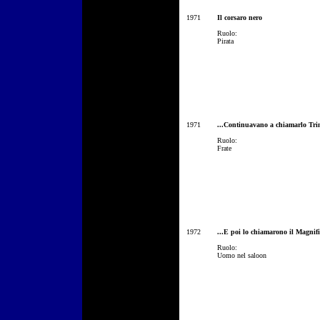
1971
Il corsaro nero
Ruolo:
Pirata
1971
...Continuavano a chiamarlo Tri
Ruolo:
Frate
1972
...E poi lo chiamarono il Magnif
Ruolo:
Uomo nel saloon