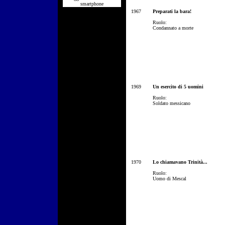
smartphone
1967
Preparati la bara!
Ruolo:
Condannato a morte
1969
Un esercito di 5 uomini
Ruolo:
Soldato messicano
1970
Lo chiamavano Trinità...
Ruolo:
Uomo di Mescal