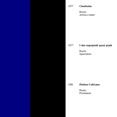
1977
Charleston
Ruolo:
Artista a teatro
1977
I due superpiedi quasi piatti
Ruolo:
Spacciatore
1981
Piedone l'africano
Ruolo:
Picchiatore