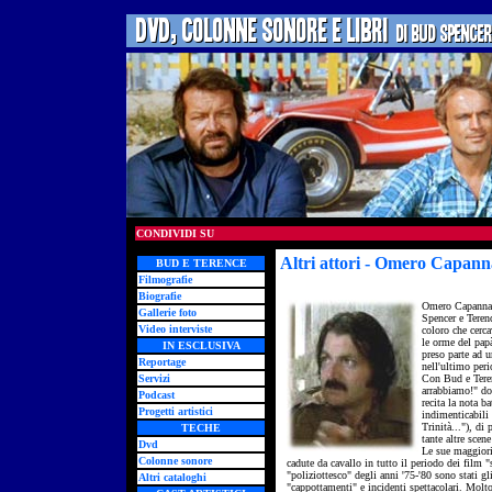
CONDIVIDI SU
Altri attori - Omero Capann
BUD E TERENCE
Filmografie
Biografie
Omero Capanna n
Gallerie foto
Spencer e Teren
Video interviste
coloro che cerc
le orme del pap
IN ESCLUSIVA
preso parte ad u
Reportage
nell'ultimo peri
Servizi
Con Bud e Terenc
arrabbiamo!" d
Podcast
recita la nota b
Progetti artistici
indimenticabili
Trinità..."), di 
TECHE
tante altre scene
Dvd
Le sue maggiori
Colonne sonore
cadute da cavallo in tutto il periodo dei film 
"poliziottesco" degli anni '75-'80 sono stati gl
Altri cataloghi
"cappottamenti" e incidenti spettacolari. Molto