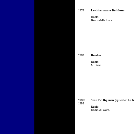
1978
Lo chiamavano Bulldozer
Ruolo:
Banco della bisca
1982
Bomber
Ruolo:
Militare
1987/
Serie Tv:
Big man
(episodio:
La f
1988
Ruolo:
Uomo di Vasco