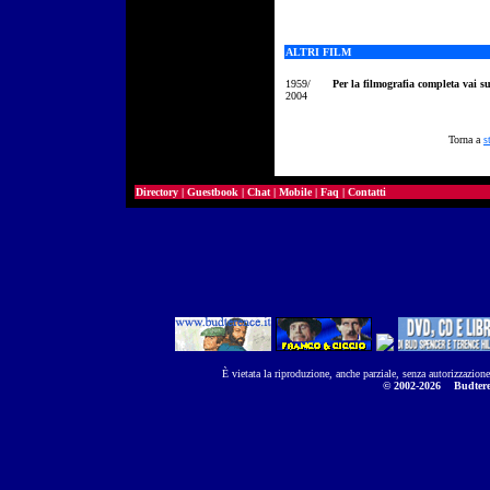
ALTRI FILM
1959/
Per la filmografia completa vai s
2004
Torna a
s
Directory
|
Guestbook
|
Chat
|
Mobile
|
Faq
|
Contatti
È vietata la riproduzione, anche parziale, senza autorizzazion
© 2002-2026
Budtere