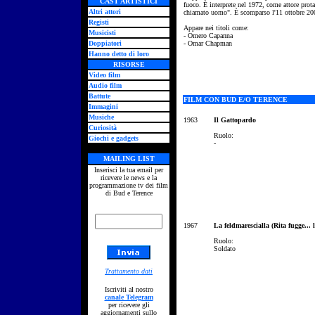
CAST ARTISTICI
fuoco. È interprete nel 1972, come attore prot
Altri attori
chiamato uomo". È scomparso l'11 ottobre 20
Registi
Appare nei titoli come:
Musicisti
- Omero Capanna
Doppiatori
- Omar Chapman
Hanno detto di loro
RISORSE
Video film
Audio film
Battute
FILM CON BUD E/O TERENCE
Immagini
Musiche
1963
Il Gattopardo
Curiosità
Ruolo:
Giochi e gadgets
-
MAILING LIST
Inserisci la tua email per
ricevere le news e la
programmazione tv dei film
di Bud e Terence
1967
La feldmarescialla (Rita fugge... l
Ruolo:
Soldato
Trattamento dati
Iscriviti al nostro
canale Telegram
per ricevere gli
aggiornamenti sullo