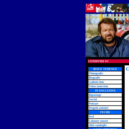
CONDIVIDI SU
C
BUD E TERENCE
Filmografie
Biografie
Gallerie foto
Video interviste
IN ESCLUSIVA
Reportage
Servizi
Podcast
Progetti artistici
TECHE
Dvd
Colonne sonore
Altri cataloghi