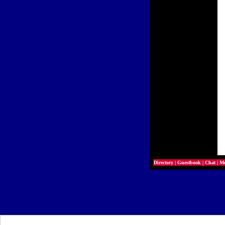
Directory
|
Guestbook
|
Chat
|
Mo