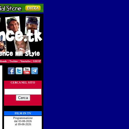
ebook
|
Twitter
|
Youtube
|
SHOP
CERCA NEL SITO
FILM IN TV
Programmazione
dal 03-08-2026
al 09-08-2026