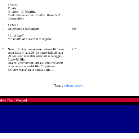
LATO A
Trinity
(L. Scott - F. Micalizzi)
Canta Annibale con i Cantori Moderni di
Alessandroni
LATO B
1 .
Un cowboy e due ragazze
3:04
*1: nei titoli
*2: Trinità al fiume con le ragazze
2 .
Note:
il CD (ed. integrale) contiene 16 tracce
2:25
extra dalla 14 alla 29. Le tracce dalla 23 alla
29 non sono mai state usate nel montaggio
finale del film.
Una delle tre versioni del CD contiene anche
la colonna sonora del film "Il pistolero
dell'Ave Maria" dalla traccia 1 alla 14.
Torna a
colonne sonore
bile
|
Faq
|
Contatti