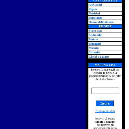
CAST ARTISTICI
Altri attori
Registi
Musicisti
Doppiatori
Hanno detto di loro
RISORSE
Video film
Audio film
Battute
Immagini
Musiche
Curiosità
Giochi e gadgets
MAILING LIST
Inserisci la tua email per
ricevere le news e la
programmazione tv dei film
di Bud e Terence
Trattamento dati
Iscriviti al nostro
canale Telegram
per ricevere gli
aggiornamenti sullo