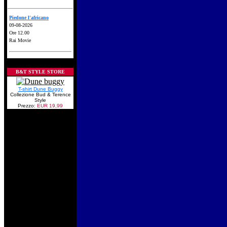
Piedone l'africano
09-08-2026
Ore 12.00
Rai Movie
B&T STYLE STORE
T-shirt Dune Buggy
Collezione Bud & Terence
Style
Prezzo:
EUR 19,99