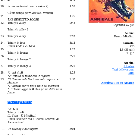
20 .
In due contro tutti (alt. version 2)
1:10
C'è un tempo per vivere (alt. version)
21 .
1:25
THE REJECTED SCORE
22 .
Trinity's valley
5:48
Copertina 45 giri
Trinity's valley 2
Autore:
23 .
Trinity's valley 3
2:13
Franco Micalizzi
24 .
Trinity in love
3:12
Formato:
Canta Edda Dell'Orso
CD
25 .
1:17
LP (33 giri)
Trinity in lounge
45 giri
26 .
2:21
Trinity in lounge 2
Nel sito:
27 .
Trinity in lounge 3
3:21
Juke-box
Testi delle canzoni
28 .
*1: nei titoli
1:29
Midi
*2: Trinità al fiume con le ragazze
29 .
*3: Trinità vede Mortimer col compare nel
2:32
piazzale
Acquista il cd su Amazon
*7: Mescal arriva nella valle dei mormoni
*11: Tobia legge la Bibbia prima della rissa
finale
CD - LP (33 GIRI)
LATO A
Trinity: titoli
(L. Scott - F. Micalizzi)
Canta Annibale con i Cantori Moderni di
Alessandroni
1 .
Un cowboy e due ragazze
3:04