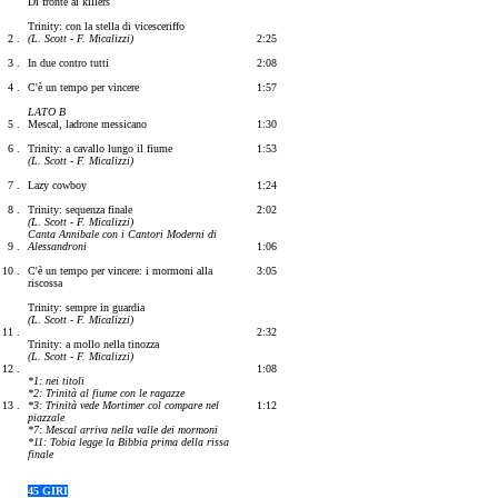
Di fronte ai killers
Trinity: con la stella di vicesceriffo
2 .
(L. Scott - F. Micalizzi)
2:25
3 .
In due contro tutti
2:08
4 .
C'è un tempo per vincere
1:57
LATO B
5 .
Mescal, ladrone messicano
1:30
6 .
Trinity: a cavallo lungo il fiume
1:53
(L. Scott - F. Micalizzi)
7 .
Lazy cowboy
1:24
8 .
Trinity: sequenza finale
2:02
(L. Scott - F. Micalizzi)
Canta Annibale con i Cantori Moderni di
9 .
Alessandroni
1:06
10 .
C'è un tempo per vincere: i mormoni alla
3:05
riscossa
Trinity: sempre in guardia
(L. Scott - F. Micalizzi)
11 .
2:32
Trinity: a mollo nella tinozza
(L. Scott - F. Micalizzi)
12 .
1:08
*1: nei titoli
*2: Trinità al fiume con le ragazze
13 .
*3: Trinità vede Mortimer col compare nel
1:12
piazzale
*7: Mescal arriva nella valle dei mormoni
*11: Tobia legge la Bibbia prima della rissa
finale
45 GIRI