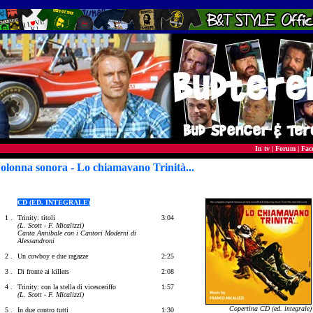
In tv
|
Forum
|
Fac
olonna sonora - Lo chiamavano Trinità...
CD (ED. INTEGRALE)
1 .
Trinity: titoli
3:04
(L. Scott - F. Micalizzi)
Canta Annibale con i Cantori Moderni di
Alessandroni
2 .
Un cowboy e due ragazze
2:25
3 .
Di fronte ai killers
2:08
4 .
Trinity: con la stella di vicesceriffo
1:57
(L. Scott - F. Micalizzi)
Copertina CD (ed. integrale)
5 .
In due contro tutti
1:30