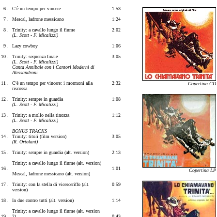
6 .
C'è un tempo per vincere
1:53
7 .
Mescal, ladrone messicano
1:24
8 .
Trinity: a cavallo lungo il fiume
2:02
(L. Scott - F. Micalizzi)
9 .
Lazy cowboy
1:06
10 .
Trinity: sequenza finale
3:05
(L. Scott - F. Micalizzi)
Canta Annibale con i Cantori Moderni di
Alessandroni
11 .
C'è un tempo per vincere: i mormoni alla
2:32
Copertina CD
riscossa
12 .
Trinity: sempre in guardia
1:08
(L. Scott - F. Micalizzi)
13 .
Trinity: a mollo nella tinozza
1:12
(L. Scott - F. Micalizzi)
BONUS TRACKS
14 .
Trinity: titoli (film version)
3:05
(R. Ortolani)
15 .
Trinity: sempre in guardia (alt. version)
2:13
Trinity: a cavallo lungo il fiume (alt. version)
16 .
1:01
Copertina LP
Mescal, ladrone messicano (alt. version)
17 .
Trinity: con la stella di vicesceriffo (alt.
0:59
version)
18 .
In due contro tutti (alt. version)
1:14
Trinity: a cavallo lungo il fiume (alt. version
19 .
2)
0:43