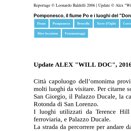
Reportage © Leonardo Baldelli 2006 | Update © Alex "Wi
Pomponesco, il fiume Po e i luoghi del "Don 
Home
Pomponesco
Brescello
Torre d'Oglio
Corr
Altre locations
Fotomontaggi
Update ALEX "WILL DOC", 201
Città capoluogo dell’omonima provin
molti luoghi da visitare. Per citarne s
San Giorgio, il Palazzo Ducale, la c
Rotonda di San Lorenzo.
I luoghi utilizzati da Terence Hil
ferroviaria, e Palazzo Ducale.
La strada da percorrere per andare 