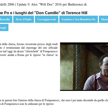
delli 2006 | Update © Alex "Will Doc" 2016 per Budterence.tk
 Po e i luoghi del "Don Camillo" di Terence Hill
Brescello
Torre d'Oglio
Correggioverde
Gualtieri e San Benedetto Po
Mant
taggi
ni della chiesa, furono ricostruite presso degli studi
 è testimoniato dal reportage del sito ufficiale
he tutt’oggi da alcuni "chierichetti" di Pomponesco
ssere andati a Roma per le riprese "in chiesa" in
re in questa foto l'interno della chiesa di Pomponesco, che non è poi tanto dissimile da quello ch
sa di Pomponesco non fu utilizzato per le riprese.