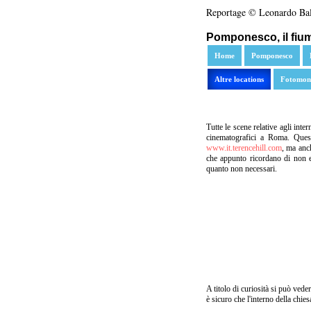
Reportage © Leonardo Bal
Pomponesco, il fiume
Home
Pomponesco
Altre locations
Fotomon
Tutte le scene relative agli inter
cinematografici a Roma. Questo
www.it.terencehill.com
, ma anc
che appunto ricordano di non e
quanto non necessari.
A titolo di curiosità si può vede
è sicuro che l'interno della chie