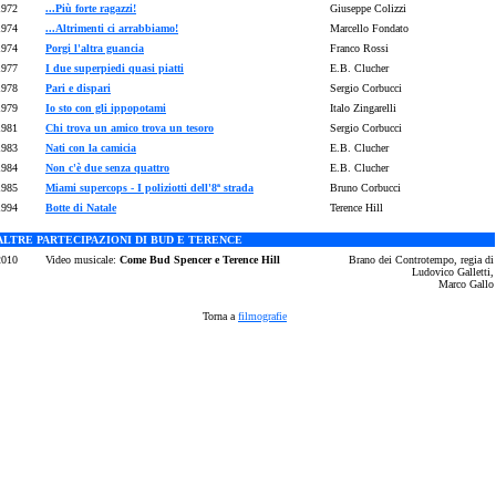
1972
...Più forte ragazzi!
Giuseppe Colizzi
1974
...Altrimenti ci arrabbiamo!
Marcello Fondato
1974
Porgi l'altra guancia
Franco Rossi
1977
I due superpiedi quasi piatti
E.B. Clucher
1978
Pari e dispari
Sergio Corbucci
1979
Io sto con gli ippopotami
Italo Zingarelli
1981
Chi trova un amico trova un tesoro
Sergio Corbucci
1983
Nati con la camicia
E.B. Clucher
1984
Non c'è due senza quattro
E.B. Clucher
1985
Miami supercops - I poliziotti dell'8ª strada
Bruno Corbucci
1994
Botte di Natale
Terence Hill
ALTRE PARTECIPAZIONI DI BUD E TERENCE
2010
Video musicale:
Come Bud Spencer e Terence Hill
Brano dei Controtempo, regia di
Ludovico Galletti,
Marco Gallo
Torna a
filmografie