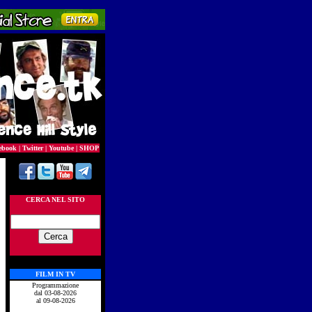
ebook
|
Twitter
|
Youtube
|
SHOP
CERCA NEL SITO
FILM IN TV
Programmazione
dal 03-08-2026
al 09-08-2026