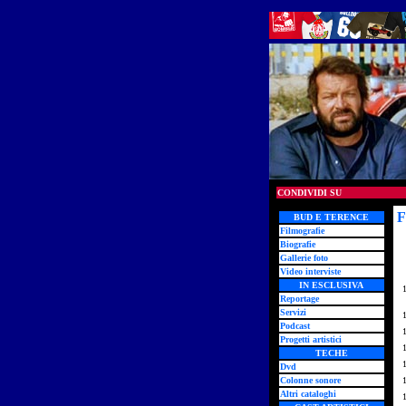
CONDIVIDI SU
F
BUD E TERENCE
Filmografie
Biografie
Gallerie foto
Video interviste
IN ESCLUSIVA
Reportage
Servizi
Podcast
Progetti artistici
TECHE
Dvd
Colonne sonore
Altri cataloghi