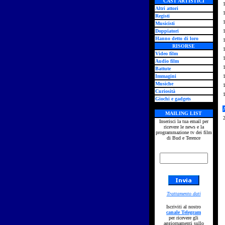
CAST ARTISTICI
Altri attori
Registi
Musicisti
Doppiatori
Hanno detto di loro
RISORSE
Video film
Audio film
Battute
Immagini
Musiche
Curiosità
Giochi e gadgets
MAILING LIST
Inserisci la tua email per
ricevere le news e la
programmazione tv dei film
di Bud e Terence
Trattamento dati
Iscriviti al nostro
canale Telegram
per ricevere gli
aggiornamenti sullo