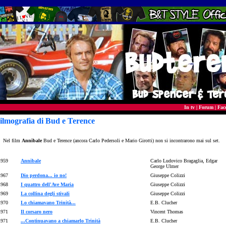
In tv
|
Forum
|
Fac
ilmografia di Bud e Terence
- filmography
Nel film
Annibale
Bud e Terence (ancora Carlo Pedersoli e Mario Girotti) non si incontrarono mai sul set.
1959
Annibale
Carlo Ludovico Bragaglia, Edgar
George Ulmer
1967
Dio perdona... io no!
Giuseppe Colizzi
1968
I quattro dell'Ave Maria
Giuseppe Colizzi
1969
La collina degli stivali
Giuseppe Colizzi
1970
Lo chiamavano Trinità...
E.B. Clucher
1971
Il corsaro nero
Vincent Thomas
1971
...Continuavano a chiamarlo Trinità
E.B. Clucher