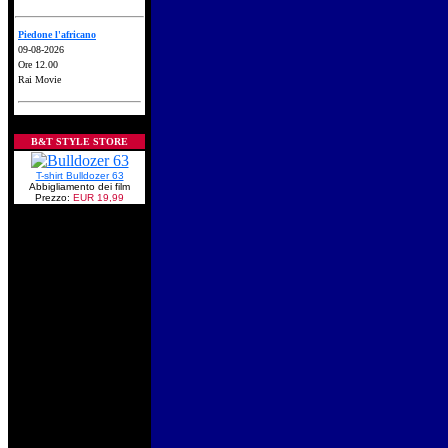
Piedone l'africano
09-08-2026
Ore 12.00
Rai Movie
B&T STYLE STORE
T-shirt Bulldozer 63
Abbigliamento dei film
Prezzo:
EUR 19,99