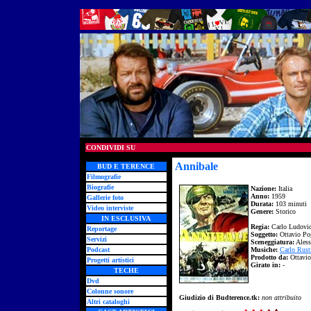
CONDIVIDI SU
Annibale
BUD E TERENCE
Filmografie
Biografie
Nazione:
Italia
Anno:
1959
Gallerie foto
Durata:
103 minuti
Video interviste
Genere:
Storico
IN ESCLUSIVA
Regia:
Carlo Ludovic
Reportage
Soggetto:
Ottavio Po
Servizi
Sceneggiatura:
Aless
Podcast
Musiche:
Carlo Rusti
Prodotto da:
Ottavio
Progetti artistici
Girato in:
-
TECHE
Dvd
Colonne sonore
Giudizio di Budterence.tk:
non attribuito
Altri cataloghi