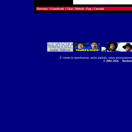
Directory
|
Guestbook
|
Chat
|
Mobile
|
Faq
|
Contatti
È vietata la riproduzione, anche parziale, senza autorizzazion
© 2002-2026
Budtere