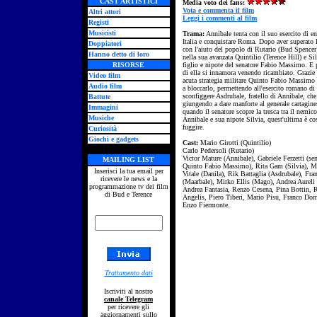
CAST ARTISTICI
Media voto dei fans:
Vota e commenta il film
Altri attori
Leggi i commenti al film
Registi
Musicisti
Trama:
Annibale tenta con il suo esercito di en
Italia e conquistare Roma. Dopo aver superato 
Doppiatori
con l'aiuto del popolo di Rutario (Bud Spencer)
Hanno detto di loro
nella sua avanzata Quintilio (Terence Hill) e Sil
RISORSE
figlio e nipote del senatore Fabio Massimo. E 
di ella si innamora venendo ricambiato. Grazie 
Video film
acuta strategia militare Quinto Fabio Massimo 
Audio film
a bloccarlo, permettendo all'esercito romano di
sconfiggere Asdrubale, fratello di Annibale, che
Battute
giungendo a dare manforte al generale cartagin
Immagini
quando il senatore scopre la tresca tra il nemico
Musiche
Annibale e sua nipote Silvia, quest'ultima è cos
fuggire.
Curiosità
Giochi e gadgets
Cast:
Mario Girotti (Quintilio)
Carlo Pedersoli (Rutario)
Victor Mature (Annibale), Gabriele Ferzetti (se
MAILING LIST
Quinto Fabio Massimo), Rita Gam (Silvia), M
Inserisci la tua email per
Vitale (Danila), Rik Battaglia (Asdrubale), Fra
ricevere le news e la
(Maarbale), Mirko Ellis (Mago), Andrea Aureli 
programmazione tv dei film
Andrea Fantasia, Renzo Cesena, Pina Bottin,
di Bud e Terence
Angelis, Piero Tiberi, Mario Pisu, Franco Dom
Enzo Fiermonte.
Trattamento dati
Iscriviti al nostro
canale Telegram
per ricevere gli
aggiornamenti sullo