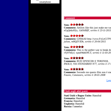
smartphone
Commenti
Voto:
Commento:
Artilces like this just make me wa
eUgQeIaANjs, GdOtIHfF, scritto il 23-11-2015
Voto:
Commento:
GNMeA0 http://www.FyLitCl7
julian, mHQZVJDb, scritto il 20-04-2015
Voto:
Commento:
This is the perfect way to break d
vVj97hEyJ, wpabWakO9CT, scritto il 11-03-2
Voto:
Commento:
BUD SPENCER E TERENSIL
PAOLO, VIA STENDARDO N77, scritto il 17-
Voto:
Commento:
Secondo me questo film non è stat
Fausto, Catanzaro, scritto il 28-01-2008
Legg
Titoli negli altri paesi:
Stati Uniti e Regno Unito:
Hannibal
Germania:
Hannibal
Francia:
Hannibal
Ungheria:
Hannibál
Russia:
Ганнибал