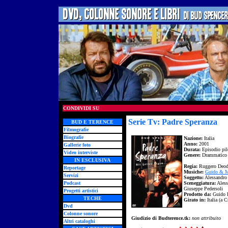
CONDIVIDI SU
Serie Tv: Padre Speranza
BUD E TERENCE
Filmografie
Biografie
Nazione:
Italia
Anno:
2001
Gallerie foto
Durata:
Episodio pil
Video interviste
Genere:
Drammatico
IN ESCLUSIVA
Regia:
Ruggero Deod
Reportage
Musiche:
Guido & M
Servizi
Soggetto:
Alessandro
Podcast
Sceneggiatura:
Aless
Giuseppe Pedersoli
Progetti artistici
Prodotto da:
Guido D
TECHE
Girato in:
Italia (a C
Dvd
Colonne sonore
Giudizio di Budterence.tk:
non attribuito
Altri cataloghi