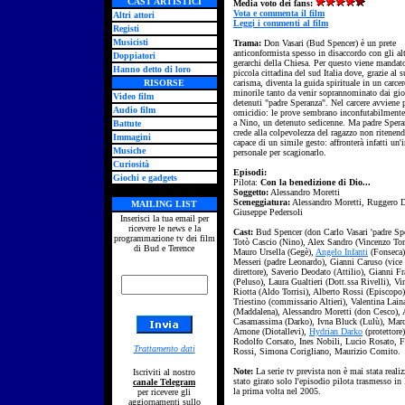
CAST ARTISTICI
Media voto dei fans:
Vota e commenta il film
Altri attori
Leggi i commenti al film
Registi
Musicisti
Trama:
Don Vasari (Bud Spencer) è un prete
anticonformista spesso in disaccordo con gli al
Doppiatori
gerarchi della Chiesa. Per questo viene mandat
Hanno detto di loro
piccola cittadina del sud Italia dove, grazie al 
RISORSE
carisma, diventa la guida spirituale in un carcer
minorile tanto da venir soprannominato dai gi
Video film
detenuti "padre Speranza". Nel carcere avviene 
Audio film
omicidio: le prove sembrano inconfutabilmente
a Nino, un detenuto sedicenne. Ma padre Sper
Battute
crede alla colpevolezza del ragazzo non ritenen
Immagini
capace di un simile gesto: affronterà infatti un'
Musiche
personale per scagionarlo.
Curiosità
Episodi:
Giochi e gadgets
Pilota:
Con la benedizione di Dio...
Soggetto:
Alessandro Moretti
Sceneggiatura:
Alessandro Moretti, Ruggero 
MAILING LIST
Giuseppe Pedersoli
Inserisci la tua email per
ricevere le news e la
Cast:
Bud Spencer (don Carlo Vasari 'padre Spe
programmazione tv dei film
Totò Cascio (Nino), Alex Sandro (Vincenzo Torr
di Bud e Terence
Mauro Ursella (Gegè),
Angelo Infanti
(Fonseca)
Messeri (padre Leonardo), Gianni Caruso (vice
direttore), Saverio Deodato (Attilio), Gianni F
(Peluso), Laura Gualtieri (Dott.ssa Rivelli), Vi
Riotta (Aldo Torrisi), Alberto Rossi (Episcopo
Triestino (commissario Altieri), Valentina Lain
(Maddalena), Alessandro Moretti (don Cesco), 
Casamassima (Darko), Ivna Bluck (Lulù), Marc
Arnone (Diotallevi),
Hydrian Darko
(protettore)
Rodolfo Corsato, Ines Nobili, Lucio Rosato, F
Trattamento dati
Rossi, Simona Corigliano, Maurizio Comito.
Note:
La serie tv prevista non è mai stata realiz
Iscriviti al nostro
stato girato solo l'episodio pilota trasmesso in I
canale Telegram
la prima volta nel 2005.
per ricevere gli
aggiornamenti sullo