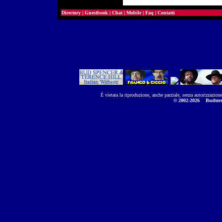
Directory
|
Guestbook
|
Chat
|
Mobile
|
Faq
|
Contatti
È vietata la riproduzione, anche parziale, senza autorizzazion
© 2002-2026
Budtere