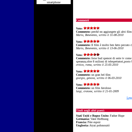
smartphone
Commenti
Voto:
Commento:
perchè nn aggiungete gli altri film
Mario, Benevento, scritto il 31-08-2010
Voto:
Commento:
Il film è molto ben fatto peccato 
Mario, Benevento, scritto il 13-06-2010
Voto:
Commento:
forse bud spencer di serie tv come
speranza,oltre 8 milioni di telespettatori,posto b
critico, roma, scritto il 25-05-2010
Voto:
Commento:
un gran bel film
giorgio, genova, scritto il 06-03-2010
Voto:
Commento:
un film favoloso
luigi, crotone, scritto il 21-01-2009
Legg
Titoli negli altri paesi:
Stati Uniti e Regno Unito:
Father Hope
Germania:
Vater Hoffnung
Francia:
Père espoir
Ungheria:
Atyai pofonosztó