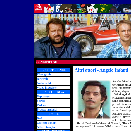
CONDIVIDI SU
Altri attori - Angelo Infanti
-
BUD E TERENCE
Filmografie
Biografie
Angelo Infanti 
Gallerie foto
un'intensa attivi
Video interviste
nomi importanti
dubbio, degna di
IN ESCLUSIVA
1982 si aggiudi
Reportage
protagonista per
Servizi
nella commedia 
precedente iniz
Podcast
fortunato sodali
Progetti artistici
ultimi lavori ap
Antonio Domenic
TECHE
d'oggi", dirett
Dvd
nello stesso ann
Colonne sonore
film di Ferdinando Vicentini Orgnani, "Ilaria A
scomparso il 12 ottobre 2010 a causa di un inf
Altri cataloghi