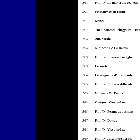
1991
Film Tv:
La mort a dit peut-être
1991
Netchaïev est de retour
1991
Money
1992
The Godfather Trilogy: 1901-198
1993
Alto rischio
1993
Mini-serie Tv:
La scalata
1993
Film Tv:
Liberate mio figlio
1993
La s
corta
1994
La v
engeance d'une blonde
1995
Film Tv:
Il prezzo della vita
1995
Mini-serie Tv:
Donna
1995
Carogne - Ciro and me
1995
Film Tv:
Femme de passions
1997
Film Tv:
Davide
1998
Film Tv:
Vite blindate
1999
Film Tv:
Ama il tuo nemico