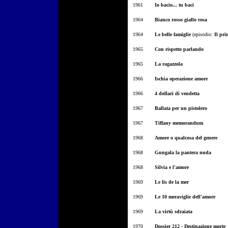
1961
Io bacio... tu baci
1964
Bianco rosso giallo rosa
1964
Le b
elle famiglie
(episodio:
Il pri
1965
Con rispetto parlando
1965
La r
agazzola
1966
Ischia operazione amore
1966
4 dollari di vendetta
1967
Ballata per un pistolero
1967
Tiffany memorandum
1968
Amore o qualcosa del genere
1968
Gungala la pantera nuda
1968
Silvia e l'amore
1969
Le lis de la mer
1969
Le 10 meraviglie dell'amore
1969
La virtù sdraiata
1970
Dossier 212 - Destinazione morte