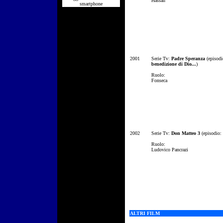
Hassan
smartphone
2001
Serie Tv:
Padre Speranza
(episodi
benedizione di Dio...
)
Ruolo:
Fonseca
2002
Serie Tv:
Don Matteo 3
(episodio:
Ruolo:
Ludovico Pancrazi
ALTRI FILM