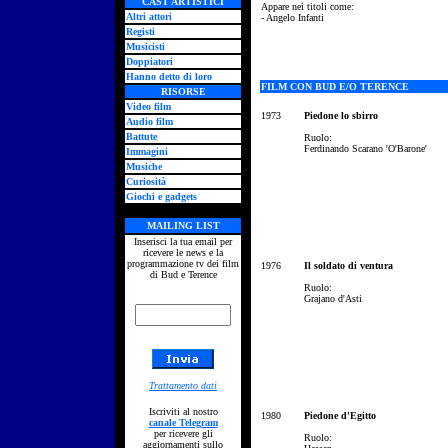
CAST ARTISTICI
Appare nei titoli come:
Altri attori
- Angelo Infanti
Registi
Musicisti
Doppiatori
Hanno detto di loro
FILM CON BUD E/O TERENCE
RISORSE
Video film
1973
Piedone lo sbirro
Audio film
Battute
Ruolo:
Ferdinando Scarano 'O'Barone'
Immagini
Musiche
Curiosità
Giochi e gadgets
MAILING LIST
Inserisci la tua email per
ricevere le news e la
programmazione tv dei film
1976
Il soldato di ventura
di Bud e Terence
Ruolo:
Grajano d'Asti
Trattamento dati
Iscriviti al nostro
1980
Piedone d'Egitto
canale Telegram
per ricevere gli
Ruolo:
aggiornamenti sullo