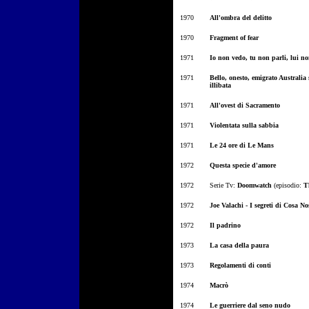
1970
All'ombra del delitto
1970
Fragment of fear
1971
Io non vedo, tu non parli, lui no
1971
Bello, onesto, emigrato Australi
illibata
1971
All'ovest di Sacramento
1971
Violentata sulla sabbia
1971
Le 24 ore di Le Mans
1972
Questa specie d'amore
1972
Serie Tv:
Doomwatch
(episodio:
T
1972
Joe Valachi - I segreti di Cosa No
1972
Il padrino
1973
La casa della paura
1973
Regolamenti di conti
1974
Macrò
1974
Le guerriere dal seno nudo