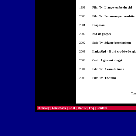
1999
Film Tv:
L'a
nge tombé du ciel
2000
Film Tv:
Per amore per vendetta
2001
Diapason
2002
Nid de guêpes
2002
Serie Tv:
Stiamo bene insieme
2003
Ilaria Alpi - Il più crudele dei gi
2003
Corto:
I giovani d'oggi
2004
Film Tv:
A casa di Anna
2005
Film Tv:
The tube
Tor
Directory
|
Guestbook
|
Chat
|
Mobile
|
Faq
|
Contatti