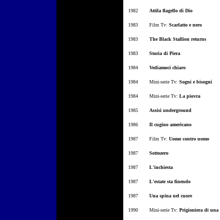
1982
Attila flagello di Dio
1983
Film Tv:
Scarlatto e nero
1983
The Black Stallion returns
1983
Storia di Piera
1984
Vediamoci chiaro
1984
Mini-serie Tv:
Sogni e bisogni
1984
Mini-serie Tv:
La piovra
1985
Assisi underground
1986
Il cugino americano
1987
Film Tv:
Uomo contro uomo
1987
Sottozero
1987
L'inchiesta
1987
L'estate sta finendo
1987
Una s
pina nel cuore
1990
Mini-serie Tv:
Prigioniera di una