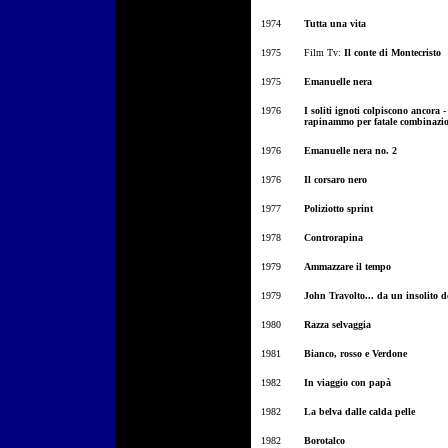
1974
Tutta una vita
1975
Film Tv:
Il conte di Montecristo
1975
Emanuelle nera
1976
I soliti ignoti colpiscono ancora
rapinammo per fatale combinazi
1976
Emanuelle nera no. 2
1976
Il corsaro nero
1977
Poliziotto sprint
1978
Controrapina
1979
Ammazzare il tempo
1979
John Travolto... da un insolito d
1980
Razza selvaggia
1981
Bianco, rosso e Verdone
1982
In viaggio con papà
1982
La belva dalle calda pelle
1982
Borotalco