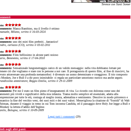
Terence con Yanti Somer
ommenti
oto:
ommento:
Manca Bambino, ma il livello è ottimo
manuele, Milano, scritto il 16-03-2024
oto:
ommento:
uno dei miei film preferiti...fantastico!
andro, carlazzo (CO), scritto il 03-02-2011
oto:
ommento:
Film bellissimo in alcune parti noioso
ario, Benevento, scritto il 17-04-2010
oto:
ommento:
Sensazionale lungometraggio carico di un valido messaggio: nella vita dobbiamo lottare per
tenere ciò che vogliamo e stare con le persone a noi care. Il protagonista di questo film, al fine di riuscirvi, ha
ovuto attraversare una profonda metamorfosi: è divenuto un uomo determinato e coraggioso. Il trio composto
a Monkey, Joe e Bull è a dir poco inimitabile: ci regala un particolare umorismo rustico ma anche arguto.
randissimo ammiratore, Reggio Emilia, scritto il 29-11-2009
oto:
ommento:
Per me è stato un film pieno d’insegnamenti di vita. Lo ricordo con dolcezza come uno dei
ammenti più vividi e significativi della mia infanzia. Trama molto semplice ed essenziale, adatta alla
omprensione per tutte le età, coniuga al meglio ironia, adrenalina e sentimento. Descrive in modo pittoresco e
mantico la fine del vecchio west, dei suoi miti e dei suoi valori. Meravigliosa la citazione di “Sorridi” di Walt
hitman, durante il viaggio in treno in cui Tom incontra Candida, ed il passaggio dove Holy Joe legge a Bull e
Monkey la lettera d’addio dell’Inglese.
anilo, Bologna, scritto il 10-09-2009
Leggi tutti i commenti
(29)
toli negli altri paesi: