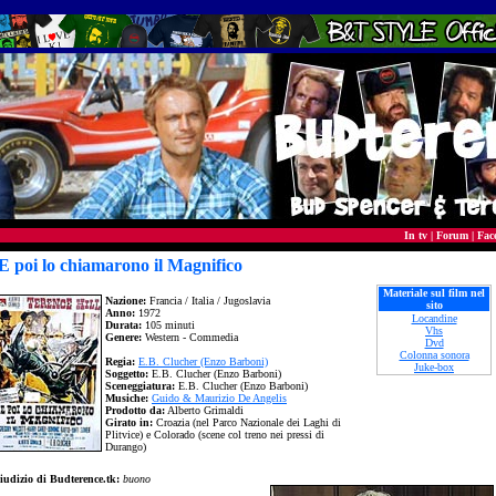
In tv
|
Forum
|
Fac
.E poi lo chiamarono il Magnifico
Materiale sul film nel
Nazione:
Francia / Italia / Jugoslavia
sito
Anno:
1972
Locandine
Durata:
105 minuti
Vhs
Genere:
Western - Commedia
Dvd
Colonna sonora
Regia:
E.B. Clucher (Enzo Barboni)
Juke-box
Soggetto:
E.B. Clucher (Enzo Barboni)
Sceneggiatura:
E.B. Clucher (Enzo Barboni)
Musiche:
Guido & Maurizio De Angelis
Prodotto da:
Alberto Grimaldi
Girato in:
Croazia (nel Parco Nazionale dei Laghi di
Plitvice) e Colorado (scene col treno nei pressi di
Durango)
iudizio di Budterence.tk:
buono