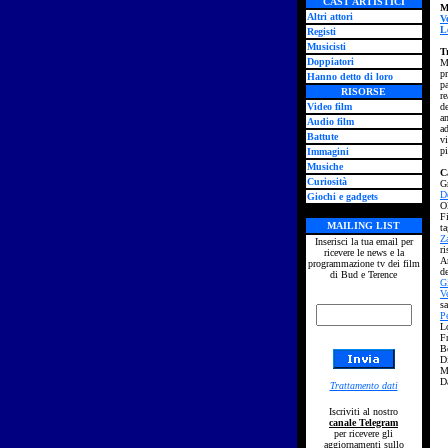
CAST ARTISTICI
M
Altri attori
V
L
Registi
Musicisti
T
Doppiatori
Mo
pr
Hanno detto di loro
p
RISORSE
r
Video film
de
am
Audio film
ad
Battute
v
p
Immagini
Musiche
C
Curiosità
G
D
Giochi e gadgets
O
F
MAILING LIST
ta
Z
Inserisci la tua email per
ri
ricevere le news e la
A
programmazione tv dei film
d
di Bud e Terence
G
Ve
s
P
L
F
B
D
M
D
Trattamento dati
Iscriviti al nostro
canale Telegram
per ricevere gli
aggiornamenti sullo