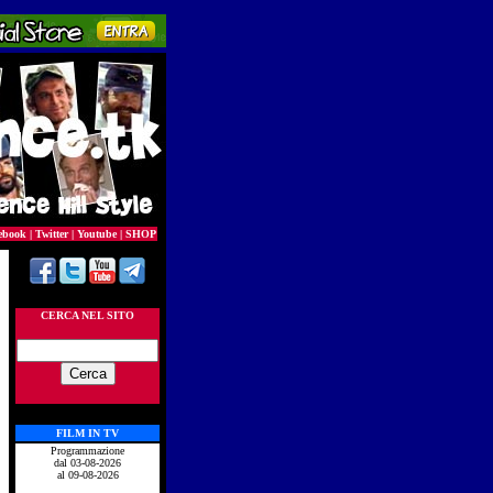
ebook
|
Twitter
|
Youtube
|
SHOP
CERCA NEL SITO
FILM IN TV
Programmazione
dal 03-08-2026
al 09-08-2026