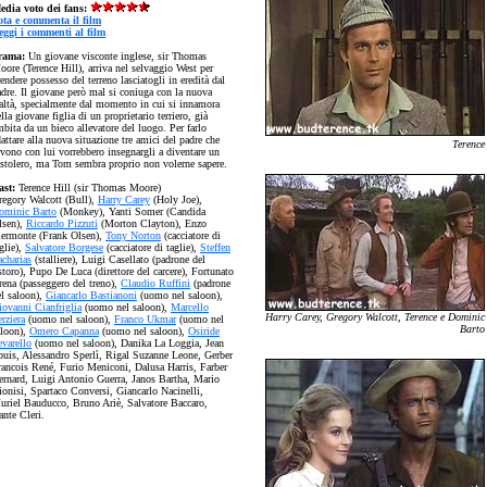
edia voto dei fans:
ota e commenta il film
eggi i commenti al film
rama:
Un giovane visconte inglese, sir Thomas
ore (Terence Hill), arriva nel selvaggio West per
endere possesso del terreno lasciatogli in eredità dal
adre. Il giovane però mal si coniuga con la nuova
ealtà, specialmente dal momento in cui si innamora
lla giovane figlia di un proprietario terriero, già
bita da un bieco allevatore del luogo. Per farlo
attare alla nuova situazione tre amici del padre che
Terence
ivono con lui vorrebbero insegnargli a diventare un
istolero, ma Tom sembra proprio non volerne sapere.
ast:
Terence Hill (sir Thomas Moore)
regory Walcott (Bull),
Harry Carey
(Holy Joe),
ominic Barto
(Monkey), Yanti Somer (Candida
lsen),
Riccardo Pizzuti
(Morton Clayton), Enzo
iermonte (Frank Olsen),
Tony Norton
(cacciatore di
glie),
Salvatore Borgese
(cacciatore di taglie),
Steffen
acharias
(stalliere), Luigi Casellato (padrone del
storo), Pupo De Luca (direttore del carcere), Fortunato
rena (passeggero del treno),
Claudio Ruffini
(padrone
el saloon),
Giancarlo Bastianoni
(uomo nel saloon),
iovanni Cianfriglia
(uomo nel saloon),
Marcello
Harry Carey, Gregory Walcott, Terence e Dominic
rziera
(uomo nel saloon),
Franco Ukmar
(uomo nel
Barto
aloon),
Omero Capanna
(uomo nel saloon),
Osiride
evarello
(uomo nel saloon), Danika La Loggia, Jean
ouis, Alessandro Sperlì, Rigal Suzanne Leone, Gerber
rancois René, Furio Meniconi, Dalusa Harris, Farber
ernard, Luigi Antonio Guerra, Janos Bartha, Mario
ionisi, Spartaco Conversi, Giancarlo Nacinelli,
uriel Bauducco, Bruno Ariè, Salvatore Baccaro,
ante Cleri.