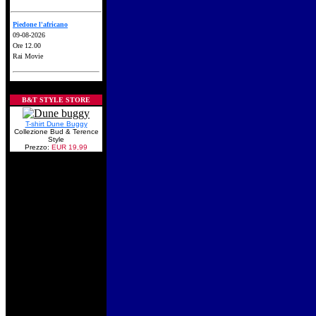
Piedone l'africano
09-08-2026
Ore 12.00
Rai Movie
B&T STYLE STORE
T-shirt Dune Buggy
Collezione Bud & Terence
Style
Prezzo:
EUR 19,99