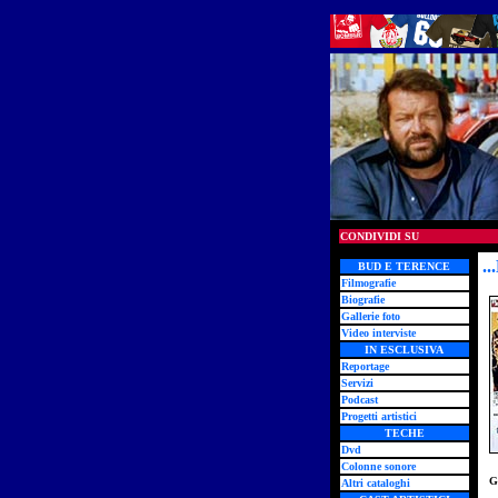
CONDIVIDI SU
..
BUD E TERENCE
Filmografie
Biografie
Gallerie foto
Video interviste
IN ESCLUSIVA
Reportage
Servizi
Podcast
Progetti artistici
TECHE
Dvd
Colonne sonore
G
Altri cataloghi