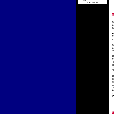
smartphone
C
V
C
E
V
C
s
V
C
M
V
C
ot
d
d
G
V
C
fr
c
ro
W
a 
D
Ti