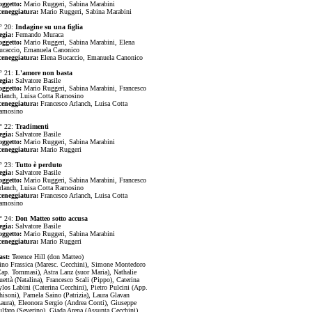
oggetto:
Mario Ruggeri, Sabina Marabini
ceneggiatura:
Mario Ruggeri, Sabina Marabini
° 20:
Indagine su una figlia
egia:
Fernando Muraca
oggetto:
Mario Ruggeri, Sabina Marabini, Elena
ucaccio, Emanuela Canonico
ceneggiatura:
Elena Bucaccio, Emanuela Canonico
° 21:
L'amore non basta
egia:
Salvatore Basile
oggetto:
Mario Ruggeri, Sabina Marabini, Francesco
rlanch, Luisa Cotta Ramosino
ceneggiatura:
Francesco Arlanch, Luisa Cotta
amosino
° 22:
Tradimenti
egia:
Salvatore Basile
oggetto:
Mario Ruggeri, Sabina Marabini
ceneggiatura:
Mario Ruggeri
° 23:
Tutto è perduto
egia:
Salvatore Basile
oggetto:
Mario Ruggeri, Sabina Marabini, Francesco
rlanch, Luisa Cotta Ramosino
ceneggiatura:
Francesco Arlanch, Luisa Cotta
amosino
° 24:
Don Matteo sotto accusa
egia:
Salvatore Basile
oggetto:
Mario Ruggeri, Sabina Marabini
ceneggiatura:
Mario Ruggeri
ast:
Terence Hill (don Matteo)
ino Frassica (Maresc. Cecchini), Simone Montedoro
Cap. Tommasi), Astra Lanz (suor Maria), Nathalie
ettà (Natalina), Francesco Scali (Pippo), Caterina
ylos Labini (Caterina Cecchini), Pietro Pulcini (App.
hisoni), Pamela Saino (Patrizia), Laura Glavan
Laura), Eleonora Sergio (Andrea Conti), Giuseppe
ulfaro (Severino), Giada Arena (Assunta Cecchini),