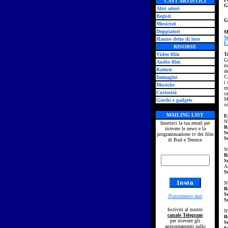
CAST ARTISTICI
G
Altri attori
Registi
G
Musicisti
Doppiatori
M
V
Hanno detto di loro
L
RISORSE
Video film
T
G
Audio film
mi
Battute
de
Ca
Immagini
i 
Musiche
ma
Curiosità
c
Ma
Giochi e gadgets
c
MAILING LIST
E
N
Inserisci la tua email per
R
ricevere le news e la
S
programmazione tv dei film
S
di Bud e Terence
N
R
S
A
S
N
R
S
Trattamento dati
S
Iscriviti al nostro
N
canale Telegram
R
per ricevere gli
S
aggiornamenti sullo
S