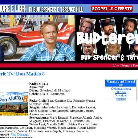
In tv
|
Forum
|
Fac
erie Tv: Don Matteo 8
Materiale sul film nel
Nazione:
Italia
sito
Anno:
2011
Colonna sonora
Durata:
24 episodi da 55 minuti
Juke-box
Genere:
Giallo - Commedia
Download
musiche
Regia:
Giulio Base, Carmine Elia, Fernando Muraca,
Salvatore Basile
Soggetto:
Alessandro Bencivenni, Domenico Saverni,
Enrico Oldoini, Carlo Mazzotta, Alessandro Jacchia,
Alessandra Caneva
Sceneggiatura:
Mario Ruggeri, Francesco Arlanch, Andrea
Valagussa, Francesca De Michelis, Umberto Gnoli,
Tiziana Lupi, Mariella Sellitti, Sabina Marabini, Luisa
otta Ramosino, Lea Tafuri, Mariolina Venezia, Mauro Graiani, Alessia Lepore,
lena Bucaccio, Valerio D'Annunzio, Viola Rispoli, Emanuela Canonico
usiche:
Pino Donaggio
rodotto da:
Luca Bernabei