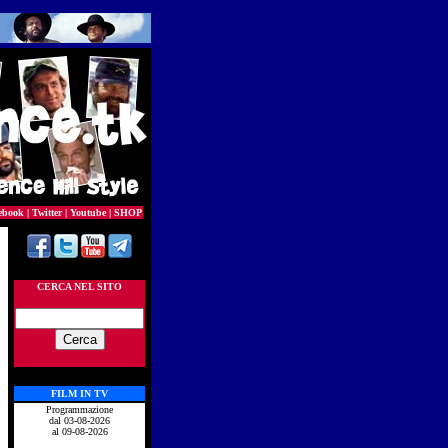
ebook
|
Twitter
|
Youtube
|
SHOP
CERCA NEL SITO
FILM IN TV
Programmazione
dal 03-08-2026
al 09-08-2026