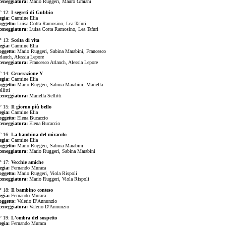
ceneggiatura:
Mario Ruggeri, Mauro Graiani
° 12:
I segreti di Gubbio
egia:
Carmine Elia
oggetto:
Luisa Cotta Ramosino, Lea Tafuri
ceneggiatura:
Luisa Cotta Ramosino, Lea Tafuri
° 13:
Scelta di vita
egia:
Carmine Elia
oggetto:
Mario Ruggeri, Sabina Marabini, Francesco
rlanch, Alessia Lepore
ceneggiatura:
Francesco Arlanch, Alessia Lepore
° 14:
Generazione Y
egia:
Carmine Elia
oggetto:
Mario Ruggeri, Sabina Marabini, Mariella
llitti
ceneggiatura:
Mariella Sellitti
° 15:
Il giorno più bello
egia:
Carmine Elia
oggetto:
Elena Bucaccio
ceneggiatura:
Elena Bucaccio
° 16:
La bambina del miracolo
egia:
Carmine Elia
oggetto:
Mario Ruggeri, Sabina Marabini
ceneggiatura:
Mario Ruggeri, Sabina Marabini
° 17:
Vecchie amiche
egia:
Fernando Muraca
oggetto:
Mario Ruggeri, Viola Rispoli
ceneggiatura:
Mario Ruggeri, Viola Rispoli
° 18:
Il bambino conteso
egia:
Fernando Muraca
oggetto:
Valerio D'Annunzio
ceneggiatura:
Valerio D'Annunzio
° 19:
L'ombra del sospetto
egia:
Fernando Muraca