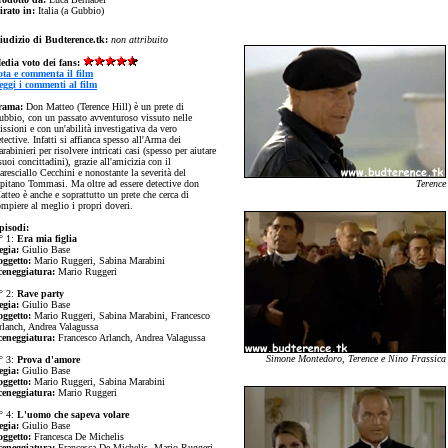
irato in:
Italia (a Gubbio)
iudizio di Budterence.tk:
non attribuito
edia voto dei fans:
ota e commenta il film
eggi i commenti al film
rama:
Don Matteo (Terence Hill) è un prete di
ubbio, con un passato avventuroso vissuto nelle
ssioni e con un'abilità investigativa da vero
tective. Infatti si affianca spesso all'Arma dei
rabinieri per risolvere intricati casi (spesso per aiutare
suoi concittadini), grazie all'amicizia con il
resciallo Cecchini e nonostante la severità del
apitano Tommasi. Ma oltre ad essere detective don
Terence
tteo è anche e soprattutto un prete che cerca di
ompiere al meglio i propri doveri.
pisodi:
° 1:
Era mia figlia
egia:
Giulio Base
oggetto:
Mario Ruggeri, Sabina Marabini
ceneggiatura:
Mario Ruggeri
° 2:
Rave party
egia:
Giulio Base
oggetto:
Mario Ruggeri, Sabina Marabini, Francesco
rlanch, Andrea Valagussa
ceneggiatura:
Francesco Arlanch, Andrea Valagussa
Simone Montedoro, Terence e Nino Frassica
° 3:
Prova d'amore
egia:
Giulio Base
oggetto:
Mario Ruggeri, Sabina Marabini
ceneggiatura:
Mario Ruggeri
° 4:
L'uomo che sapeva volare
egia:
Giulio Base
oggetto:
Francesca De Michelis
ceneggiatura:
Francesca De Michelis, Mario Ruggeri,