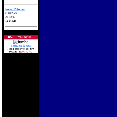
Piedone l'africano
09-08-2026
Ore 12.00
Rai Movie
B&T STYLE STORE
Felpa zip Jumbo
Abbigliamento dei film
Prezzo:
EUR 42,49