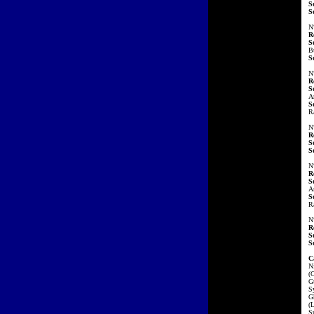
S
S
N
R
S
B
S
N
R
S
A
S
R
N
R
S
S
N
R
S
A
S
R
N
R
S
S
C
N
(
Gu
S
G
(
S