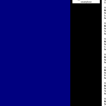
smartphone
U
N
R
S
L
S
N
R
S
Se
S
N
R
S
C
S
N
R
S
S
N
R
S
P
S
N
R
S
V
S
N
R
S