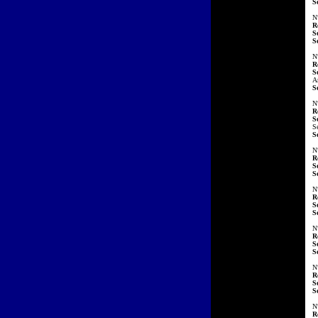
S
N
R
S
S
N
R
S
A
S
N
R
S
Se
S
N
R
S
S
N
R
S
S
N
R
S
S
N
R
S
S
N
R