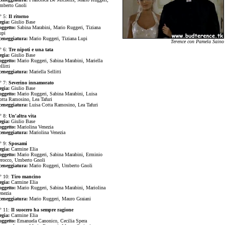
mberto Gnoli
° 5:
Il ritorno
egia:
Giulio Base
oggetto:
Sabina Marabini, Mario Ruggeri, Tiziana
upi
ceneggiatura:
Mario Ruggeri, Tiziana Lupi
Terence con Pamela Saino
° 6:
Tre nipoti e una tata
egia:
Giulio Base
oggetto:
Mario Ruggeri, Sabina Marabini, Mariella
llitti
ceneggiatura:
Mariella Sellitti
° 7:
Severino innamorato
egia:
Giulio Base
oggetto:
Mario Ruggeri, Sabina Marabini, Luisa
otta Ramosino, Lea Tafuri
ceneggiatura:
Luisa Cotta Ramosino, Lea Tafuri
° 8:
Un'altra vita
egia:
Giulio Base
oggetto:
Mariolina Venezia
ceneggiatura:
Mariolina Venezia
° 9:
Sposami
egia:
Carmine Elia
oggetto:
Mario Ruggeri, Sabina Marabini, Erminio
erocco, Umberto Gnoli
ceneggiatura:
Mario Ruggeri, Umberto Gnoli
° 10:
Tiro mancino
egia:
Carmine Elia
oggetto:
Mario Ruggeri, Sabina Marabini, Mariolina
enezia
ceneggiatura:
Mario Ruggeri, Mauro Graiani
° 11:
Il suocero ha sempre ragione
egia:
Carmine Elia
oggetto:
Emanuela Canonico, Cecilia Spera