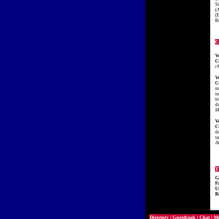
S
(
(
B
C
V
C
r
V
C
u
su
te
d
M
V
C
d
sa
Al
Ti
G
F
U
R
Directory
|
Guestbook
|
Chat
|
Mo