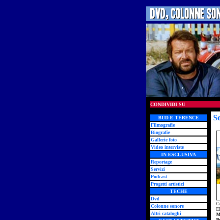
CONDIVIDI SU
S
BUD E TERENCE
Filmografie
Biografie
Gallerie foto
Video interviste
IN ESCLUSIVA
Reportage
Servizi
Podcast
Progetti artistici
TECHE
Dvd
C
Colonne sonore
E
Altri cataloghi
M
P