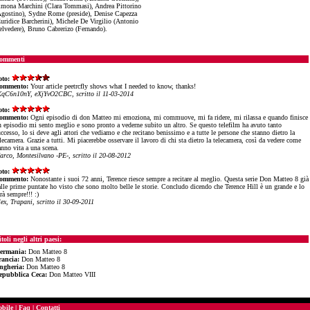
imona Marchini (Clara Tommasi), Andrea Pittorino
Agostino), Sydne Rome (preside), Denise Capezza
Euridice Barcherini), Michele De Virgilio (Antonio
elvedere), Bruno Cabrerizo (Fernando).
ommenti
oto:
ommento:
Your article peetrcfly shows what I needed to know, thanks!
XqC6n10nY, eXjYvO2CBC, scritto il 11-03-2014
oto:
ommento:
Ogni episodio di don Matteo mi emoziona, mi commuove, mi fa ridere, mi rilassa e quando finisce
n episodio mi sento meglio e sono pronto a vederne subito un altro. Se questo telefilm ha avuto tanto
ccesso, lo si deve agli attori che vediamo e che recitano benissimo e a tutte le persone che stanno dietro la
lecamera. Grazie a tutti. Mi piacerebbe osservare il lavoro di chi sta dietro la telecamera, così da vedere come
anno vita a una scena.
arco, Montesilvano -PE-, scritto il 20-08-2012
oto:
ommento:
Nonostante i suoi 72 anni, Terence riesce sempre a recitare al meglio. Questa serie Don Matteo 8 già
alle prime puntate ho visto che sono molto belle le storie. Concludo dicendo che Terence Hill è un grande e lo
rà sempre!!! :)
ex, Trapani, scritto il 30-09-2011
toli negli altri paesi:
ermania:
Don Matteo 8
rancia:
Don Matteo 8
ngheria:
Don Matteo 8
epubblica Ceca:
Don Matteo VIII
bile
|
Faq
|
Contatti