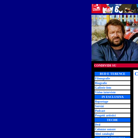
CONDIVIDI SU
C
BUD E TERENCE
Filmografie
Biografie
Gallerie foto
Video interviste
IN ESCLUSIVA
Reportage
Servizi
Podcast
Progetti artistici
TECHE
Dvd
Colonne sonore
Altri cataloghi