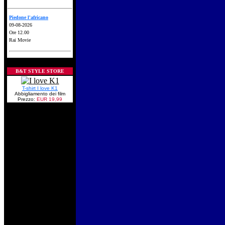
Piedone l'africano
09-08-2026
Ore 12.00
Rai Movie
B&T STYLE STORE
T-shirt I love K1
Abbigliamento dei film
Prezzo:
EUR 19,99