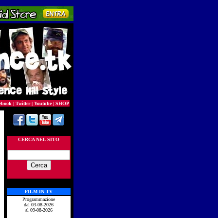
ebook
|
Twitter
|
Youtube
|
SHOP
CERCA NEL SITO
FILM IN TV
Programmazione
dal 03-08-2026
al 09-08-2026