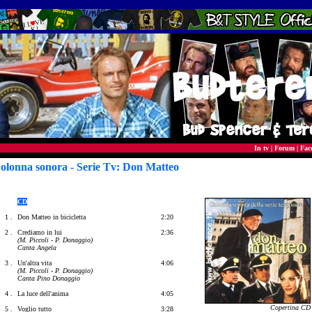
In tv
|
Forum
|
Fac
olonna sonora - Serie Tv: Don Matteo
CD
1 .
Don Matteo in bicicletta
2:20
2 .
Crediamo in lui
2:36
(M. Piccoli - P. Donaggio)
Canta Angela
3 .
Un'altra vita
4:06
(M. Piccoli - P. Donaggio)
Canta Pino Donaggio
4 .
La luce dell'anima
4:05
Copertina CD
5 .
Voglio tutto
3:28