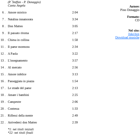
(P. Steffan - P. Donaggio)
Canta Angela
Autore:
Pino Donaggio
6 .
Amore mistico
2:04
Formato:
7 .
Natalina innamorata
3:34
CD
8 .
Don Matteo
3:05
Nel sito:
9 .
Il passato ritorna
2:17
Juke-box
Download musiche
10 .
Chiesa in collina
1:58
11 .
Il paese mormora
2:34
12 .
A Paola
3:22
13 .
L'insegnamento
3:57
14 .
Al mercato
2:56
15 .
Amore infelice
3:13
16 .
Passeggiata in piazza
1:54
17 .
Le strade del paese
2:13
18 .
Amare i bambini
2:25
19 .
Campestre
2:06
20 .
Contessa
1:33
21 .
Riflessi della mente
2:49
22 .
Arrivederci don Matteo
2:39
*1: nei titoli iniziali
*22: nei titoli finali