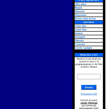
CAST ARTISTICI
Altri attori
Registi
Musicisti
Doppiatori
Hanno detto di loro
RISORSE
Video film
Audio film
Battute
Immagini
Musiche
Curiosità
Giochi e gadgets
MAILING LIST
Inserisci la tua email per
ricevere le news e la
programmazione tv dei film
di Bud e Terence
Trattamento dati
Iscriviti al nostro
canale Telegram
per ricevere gli
aggiornamenti sullo