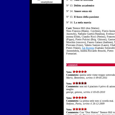
smartphone
N° 13:
Delitto accademico
N° 14:
Amore senza età
N° 15:
Il fuoco della passione
N° 16:
La mela marcia
Cast:
Terence Hill (don Matteo)
Nino Frassica (Maresc. Cecchini), Flavio Insin
Anceschi), Nathalie Guettà (Natalina), Evelina 
(nonna Elide), Claudio Ricci (Nerino), Frances
(Pippo), Pietro Pulcini (Brig. Ghisoni), Gasto
Moschin (vescovo), Fausto Galassi (barbiere),
Pirovano (Gino), Valerio Santoro (Lauro), Uba
Presti (Vanni),
Sal Borgese
(Gaetano Serravalle
Ammendola, Andrea Riccardo Bruschi, Pietro
Fornaciari.
Commenti
Voto:
Commento:
questa serie viene troppo sottovalu
Mario, Benevento, scritto il 09-05-2011
Voto:
Commento:
non mi è piaciuto è privo di azion
meglio
george, genova, scritto il 03-03-2010
Voto:
Commento:
La prima serie non si scorda mai.
Stefano, Pavia, scritto il 26-12-2009
Voto:
Commento:
Con "Don Matteo" Terence Hill tor