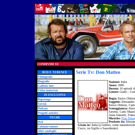
CONDIVIDI SU
Serie Tv: Don Matteo
BUD E TERENCE
Filmografie
Biografie
Nazione:
Italia
Anno:
2000
Gallerie foto
Durata:
16 episodi d
Video interviste
Genere:
Giallo - Co
IN ESCLUSIVA
Regia:
Enrico Oldoin
Reportage
Soggetto:
Alessandro
Servizi
Enrico Oldoini, Carl
Podcast
Sceneggiatura:
Aless
Saverni, Carlo Mazzot
Progetti artistici
Anna Samueli, France
TECHE
Musiche:
Pino Dona
Prodotto da:
Alessan
Dvd
Girato in:
Italia (a Gubbio, scene naturalistic
Colonne sonore
Cucco, tra Sigillo e Sassoferrato)
Altri cataloghi