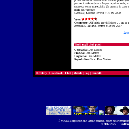
prima volta che Terence non viene doppiato (cosa
per me è ottimo (non solo per la prima serie, ma
spassoso come maresciallo (fa proprio la parte 
ruolo del vescovo.
Gabriele, Genova, scritto il 15-08-2008
Voto:
Commento:
All'inizio ero diffidente , , ora se
actarus36, Milano, scritto il 28-04-2007
Legg
Titoli negli altri paesi:
Germania:
Don Matteo
Francia:
Don Matteo
Ungheria:
Don Matteo
Repubblica Ceca:
Don Matteo
Directory
|
Guestbook
|
Chat
|
Mobile
|
Faq
|
Contatti
È vietata la riproduzione, anche parziale, senza autorizzazion
© 2002-2026
Budtere