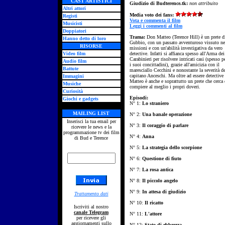
CAST ARTISTICI
Giudizio di Budterence.tk:
non attribuito
Altri attori
Media voto dei fans:
Registi
Vota e commenta il film
Musicisti
Leggi i commenti al film
Doppiatori
Trama:
Don Matteo (Terence Hill) è un prete d
Hanno detto di loro
Gubbio, con un passato avventuroso vissuto ne
RISORSE
missioni e con un'abilità investigativa da vero
Video film
detective. Infatti si affianca spesso all'Arma dei
Carabinieri per risolvere intricati casi (spesso p
Audio film
i suoi concittadini), grazie all'amicizia con il
Battute
maresciallo Cecchini e nonostante la severità d
capitano Anceschi. Ma oltre ad essere detective
Immagini
Matteo è anche e soprattutto un prete che cerca 
Musiche
compiere al meglio i propri doveri.
Curiosità
Episodi:
Giochi e gadgets
N° 1:
Lo straniero
MAILING LIST
N° 2:
Una banale operazione
Inserisci la tua email per
N° 3:
Il coraggio di parlare
ricevere le news e la
programmazione tv dei film
N° 4:
Anna
di Bud e Terence
N° 5:
La strategia dello scorpione
N° 6:
Questione di fiuto
N° 7:
La rosa antica
N° 8:
Il piccolo angelo
N° 9:
In attesa di giudizio
Trattamento dati
N° 10:
Il ricatto
Iscriviti al nostro
canale Telegram
N° 11:
L'attore
per ricevere gli
aggiornamenti sullo
N° 12:
Stato di ebbrezza