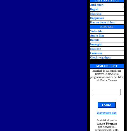
CAST ARTISTICI
Altri attori
Registi
Musicisti
Doppiatori
Hanno detto di loro
RISORSE
Video film
Audio film
Battute
Immagini
Musiche
Curiosità
Giochi e gadgets
MAILING LIST
Inserisci la tua email per
ricevere le news e la
programmazione tv dei film
di Bud e Terence
Trattamento dati
Iscriviti al nostro
canale Telegram
per ricevere gli
aggiornamenti sullo