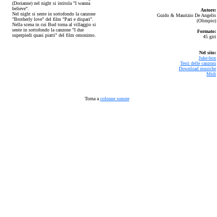
(Dorianne) nel night si intitola "I wanna
believe".
Autore:
Nel night si sente in sottofondo la canzone
Guido & Maurizio De Angelis
"Brotherly love" del film "Pari e dispari".
(Olimpio)
Nella scena in cui Bud torna al villaggio si
sente in sottofondo la canzone "I due
Formato:
superpiedi quasi piatti" del film omonimo.
45 giri
Nel sito:
Juke-box
Testi delle canzoni
Download musiche
Midi
Torna a
colonne sonore