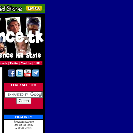
ebook
|
Twitter
|
Youtube
|
SHOP
CERCA NEL SITO
FILM IN TV
Programmazione
dal 03-08-2026
al 09-08-2026