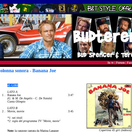
In tv
|
Forum
|
Fac
olonna sonora - Banana Joe
45 GIRI
LATO A
1 .
Banana Joe
3:47
(G. & M. De Angelis - C. De Natale)
Canta Olimpio
LATO B
2 .
Movie, movie
3:45
*1: nei titoli
*2: sigla del programma TV "Movie, movie"
Copertina 45 giri (tedesco)
Note:
la canzone cantata da Marina Langner