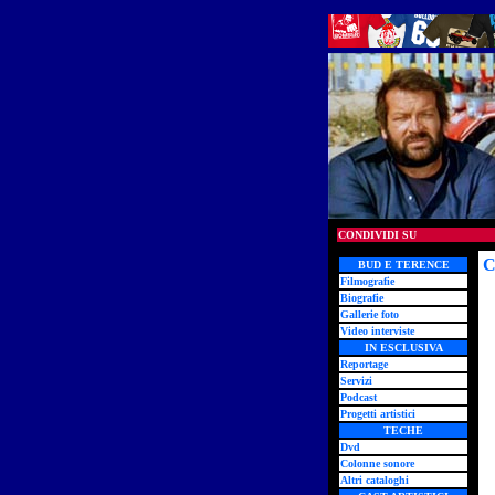
CONDIVIDI SU
C
BUD E TERENCE
Filmografie
Biografie
Gallerie foto
Video interviste
IN ESCLUSIVA
Reportage
Servizi
Podcast
Progetti artistici
TECHE
Dvd
Colonne sonore
Altri cataloghi