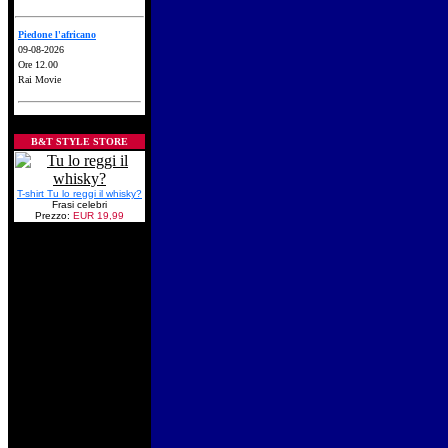
Piedone l'africano
09-08-2026
Ore 12.00
Rai Movie
B&T STYLE STORE
T-shirt Tu lo reggi il whisky?
Frasi celebri
Prezzo:
EUR 19,99