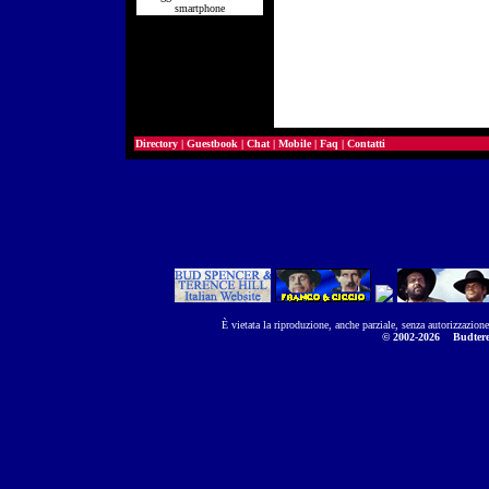
smartphone
Directory
|
Guestbook
|
Chat
|
Mobile
|
Faq
|
Contatti
È vietata la riproduzione, anche parziale, senza autorizzazion
© 2002-2026
Budtere