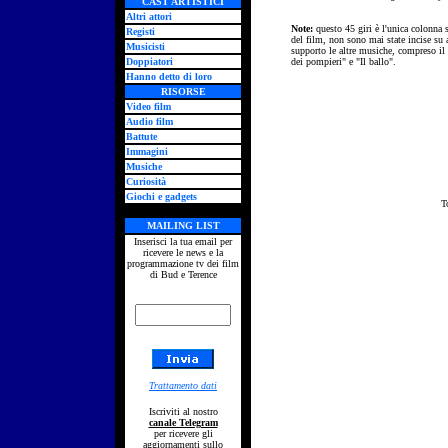
CAST ARTISTICI
Altri attori
Note:
questo 45 giri è l'unica colonna 
Registi
del film, non sono mai state incise su 
Musicisti
supporto le altre musiche, compreso il
Doppiatori
dei pompieri" e "Il ballo".
Hanno detto di loro
RISORSE
Video film
Audio film
Battute
Immagini
Musiche
Curiosità
Giochi e gadgets
T
MAILING LIST
Inserisci la tua email per
ricevere le news e la
programmazione tv dei film
di Bud e Terence
Trattamento dati
Iscriviti al nostro
canale Telegram
per ricevere gli
aggiornamenti sullo