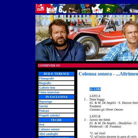
CONDIVIDI SU
Colonna sonora - ...Altrimen
BUD E TERENCE
Filmografie
Biografie
Gallerie foto
45 GIRI
Video interviste
LATO A
IN ESCLUSIVA
1 .
Dune buggy
Reportage
(G. & M. De Angelis - S. Duncan Smit
Servizi
Fondato)
Cantano gli Oliver Onions
Podcast
Progetti artistici
LATO B
2 .
Across the fields
TECHE
(G. & M. De Angelis - Dandylion - C.
Dvd
Perdersoli - M. Fondato)
Colonne sonore
*1: nei titoli
Altri cataloghi
*2: all'inizio durante la gara di rally