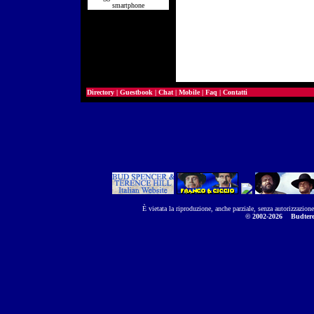
smartphone
Directory
|
Guestbook
|
Chat
|
Mobile
|
Faq
|
Contatti
È vietata la riproduzione, anche parziale, senza autorizzazion
© 2002-2026
Budtere