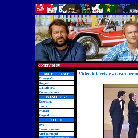
CONDIVIDI SU
Video interviste - Gran premi
BUD E TERENCE
Filmografie
Biografie
Gallerie foto
Video interviste
IN ESCLUSIVA
Reportage
Servizi
Podcast
Progetti artistici
TECHE
Dvd
Colonne sonore
Altri cataloghi