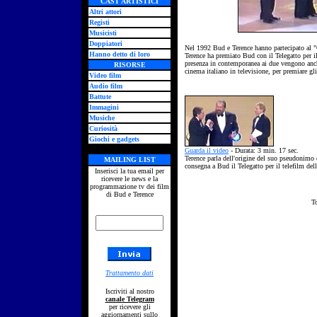
CAST ARTISTICI
Altri attori
Registi
Musicisti
Doppiatori
Nel 1992 Bud e Terence hanno partecipato al "
Hanno detto di loro
Terence ha premiato Bud con il Telegatto per il
presenza in contemporanea ai due vengono anche
RISORSE
cinema italiano in televisione, per premiare gl
Video film
Audio film
Battute
Immagini
Musiche
Curiosità
Giochi e gadgets
Guarda il video
- Durata: 3 min. 17 sec.
Terence parla dell'origine del suo pseudonimo 
MAILING LIST
consegna a Bud il Telegatto per il telefilm del
Inserisci la tua email per
ricevere le news e la
programmazione tv dei film
di Bud e Terence
T
Trattamento dati
Iscriviti al nostro
canale Telegram
per ricevere gli
aggiornamenti sullo