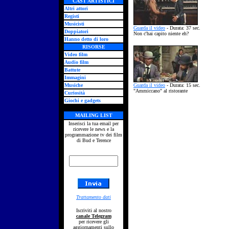
CAST ARTISTICI
Altri attori
Registi
Musicisti
Guarda il video
- Durata: 37 sec.
Doppiatori
Non c'hai capito niente eh?
Hanno detto di loro
RISORSE
Video film
Audio film
Battute
Immagini
Musiche
Guarda il video
- Durata: 15 sec.
"Ammiccano" al ristorante
Curiosità
Giochi e gadgets
MAILING LIST
Inserisci la tua email per
ricevere le news e la
programmazione tv dei film
di Bud e Terence
Trattamento dati
Iscriviti al nostro
canale Telegram
per ricevere gli
aggiornamenti sullo