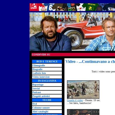
CONDIVIDI SU
Video - ...Continuavano a ch
BUD E TERENCE
Filmografie
Biografie
Tutti i video sono pre
Gallerie foto
Video interviste
IN ESCLUSIVA
Reportage
Servizi
Podcast
Progetti artistici
TECHE
Guarda il video
- Durata: 19 sec.
...Sei fatto, bamboccio!
Dvd
Colonne sonore
Altri cataloghi