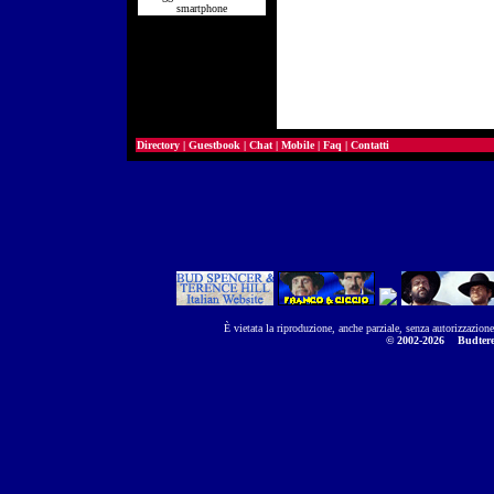
smartphone
Directory
|
Guestbook
|
Chat
|
Mobile
|
Faq
|
Contatti
È vietata la riproduzione, anche parziale, senza autorizzazion
© 2002-2026
Budtere