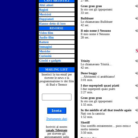
gr
CAST ARTISTICI
27 sec.
Altri attori
Grau grau grau
su
Io sto con gli ippopotami
Registi
gr
33 sec.
Musicisti
Bulldozer
Doppiatori
su
Lo chiamavano Bulldozer
Hanno detto di loro
gr
42 sec.
RISORSE
Il mio nome è Nessuno
Video film
su
Il mio nome è Nessuno
gr
Audio film
28 sec.
Battute
Immagini
S
Musiche
Curiosità
Giochi e gadgets
Trinity
su
Lo chiamavano Trinità...
gr
42 sec.
MAILING LIST
Dune buggy
Inserisci la tua email per
su
...Altrimenti ci arrabbiamo!
ricevere le news e la
gr
3:01 min.
programmazione tv dei film
di Bud e Terence
I due superpiedi quasi piatti
su
I due superpiedi quasi piatti
gr
2:27 min.
Grau grau grau
su
Io sto con gli ippopotami
gr
1:55 min.
In the middle of all that trouble again
su
Nati con la camicia
gr
1:52 min.
Trattamento dati
Sheriff
su
Uno sceriffo extraterrestre... poco extra e
Iscriviti al nostro
gr
molto terrestre
canale Telegram
3:50 min.
per ricevere gli
aggiornamenti sullo