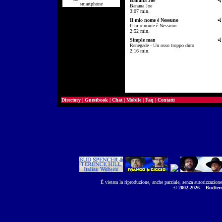
Banana Joe
smartphone
su
Banana Joe
gr
3:07 min.
Il mio nome è Nessuno
su
Il mio nome è Nessuno
gr
2:52 min.
Simple man
su
Renegade - Un osso troppo duro
gr
2:16 min.
Directory
|
Guestbook
|
Chat
|
Mobile
|
Faq
|
Contatti
È vietata la riproduzione, anche parziale, senza autorizzazion
© 2002-2026
Budtere