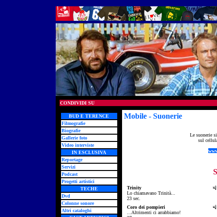
CONDIVIDI SU
Mobile - Suonerie
- ringtone
BUD E TERENCE
Filmografie
Biografie
Le suonerie s
Gallerie foto
sul cellu
Video interviste
www
IN ESCLUSIVA
Reportage
Servizi
S
Podcast
Progetti artistici
Trinity
TECHE
su
Lo chiamavano Trinità...
Dvd
gr
23 sec.
Colonne sonore
Coro dei pompieri
Altri cataloghi
su
...Altrimenti ci arrabbiamo!