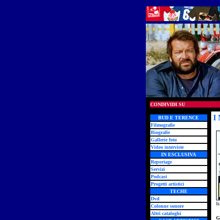
CONDIVIDI SU
I
BUD E TERENCE
Filmografie
Biografie
Gallerie foto
Video interviste
IN ESCLUSIVA
Reportage
Servizi
Podcast
Progetti artistici
TECHE
Dvd
I
Colonne sonore
Altri cataloghi
G