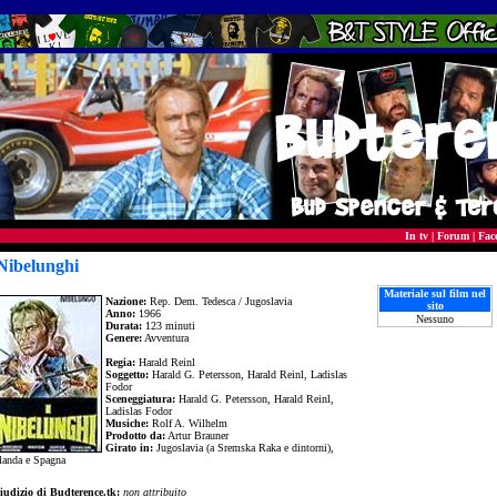
In tv
|
Forum
|
Fac
 Nibelunghi
Materiale sul film nel
Nazione:
Rep. Dem. Tedesca / Jugoslavia
sito
Anno:
1966
Nessuno
Durata:
123 minuti
Genere:
Avventura
Regia:
Harald Reinl
Soggetto:
Harald G. Petersson, Harald Reinl, Ladislas
Fodor
Sceneggiatura:
Harald G. Petersson, Harald Reinl,
Ladislas Fodor
Musiche:
Rolf A. Wilhelm
Prodotto da:
Artur Brauner
Girato in:
Jugoslavia (a Sremska Raka e dintorni),
slanda e Spagna
iudizio di Budterence.tk:
non attribuito