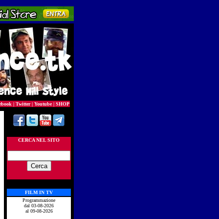
ebook
|
Twitter
|
Youtube
|
SHOP
CERCA NEL SITO
FILM IN TV
Programmazione
dal 03-08-2026
al 09-08-2026