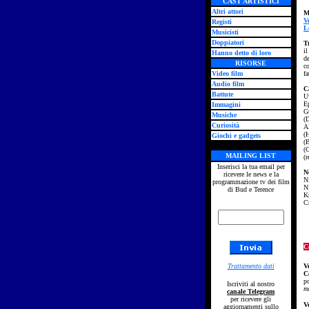
CAST ARTISTICI
Altri attori
M
V
Registi
L
Musicisti
Doppiatori
T
il
Hanno detto di loro
d
RISORSE
co
Video film
fa
Audio film
C
Battute
U
E
Immagini
G
Musiche
(
Curiosità
A
(
Giochi e gadgets
(
(
MAILING LIST
(r
Inserisci la tua email per
N
ricevere le news e la
N
programmazione tv dei film
Ni
di Bud e Terence
K
C
C
Trattamento dati
V
C
po
Iscriviti al nostro
m
canale Telegram
per ricevere gli
V
aggiornamenti sullo