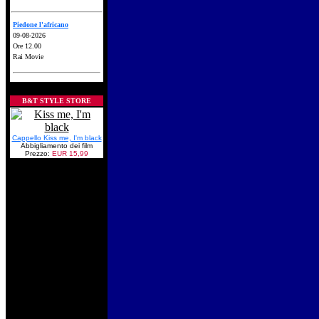
Piedone l'africano
09-08-2026
Ore 12.00
Rai Movie
B&T STYLE STORE
Cappello Kiss me, I'm black
Abbigliamento dei film
Prezzo:
EUR 15,99