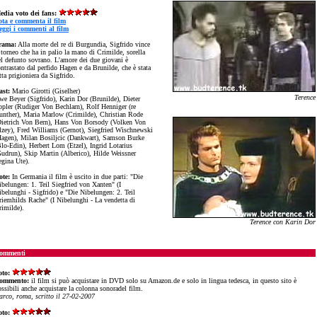
edia voto dei fans:
ota e commenta il film
eggi i commenti al film
rama:
Alla morte del re di Burgundia, Sigfrido vince
 torneo che ha in palio la mano di Crimilde, sorella
el defunto sovrano. L'amore dei due giovani è
ntrastato dal perfido Hagen e da Brunilde, che è stata
tta prigioniera da Sigfrido.
ast:
Mario Girotti (Giselher)
Terence
we Beyer (Sigfrido), Karin Dor (Brunilde), Dieter
ppler (Rudiger Von Bechlarn), Rolf Henniger (re
unther), Maria Marlow (Crimilde), Christian Rode
Dietrich Von Bern), Hans Von Borsody (Volken Von
lzey), Fred Williams (Gernot), Siegfried Wischnewski
Hagen), Milan Bosiljcic (Dankwart), Samson Burke
Blo-Edin), Herbert Lom (Etzel), Ingrid Lotarius
Gudrun), Skip Martin (Alberico), Hilde Weissner
egina Ute).
ote:
In Germania il film è uscito in due parti: "
Die
ibelungen: 1. Teil Siegfried von Xanten
" (I
belunghi - Sigfrido) e "
Die Nibelungen: 2. Teil
riemhilds Rache
" (I Nibelunghi - La vendetta di
rimilde).
Terence con Karin Dor
ommenti
oto:
ommento:
il film si può acquistare in DVD solo su Amazon.de e solo in lingua tedesca, in questo sito è
ssibili anche acquistare la colonna sonoradel film.
arco, roma, scritto il 27-02-2007
oto: