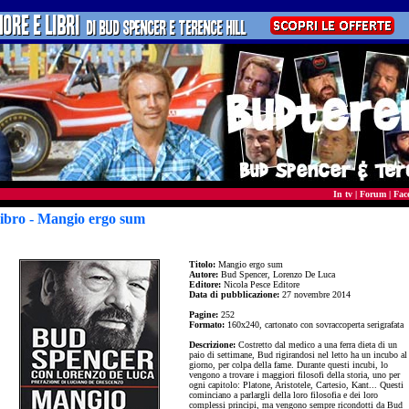
In tv
|
Forum
|
Fac
ibro - Mangio ergo sum
Titolo:
Mangio ergo sum
Autore:
Bud Spencer, Lorenzo De Luca
Editore:
Nicola Pesce Editore
Data di pubblicazione:
27 novembre 2014
Pagine:
252
Formato:
160x240, cartonato con sovraccoperta serigrafata
Descrizione:
Costretto dal medico a una ferra dieta di un
paio di settimane, Bud rigirandosi nel letto ha un incubo al
giorno, per colpa della fame. Durante questi incubi, lo
vengono a trovare i maggiori filosofi della storia, uno per
ogni capitolo: Platone, Aristotele, Cartesio, Kant... Questi
cominciano a parlargli della loro filosofia e dei loro
complessi principi, ma vengono sempre ricondotti da Bud