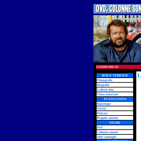
CONDIVIDI SU
L
BUD E TERENCE
Filmografie
Biografie
Gallerie foto
Video interviste
IN ESCLUSIVA
Reportage
Servizi
Podcast
Progetti artistici
TECHE
Dvd
Colonne sonore
Altri cataloghi