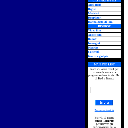
CAST ARTISTICI
Altri attori
Registi
Musicisti
Doppiatori
Hanno detto di loro
RISORSE
Video film
Audio film
Battute
Immagini
Musiche
Curiosità
Giochi e gadgets
MAILING LIST
Inserisci la tua email per
ricevere le news e la
programmazione tv dei film
di Bud e Terence
Trattamento dati
Iscriviti al nostro
canale Telegram
per ricevere gli
aggiornamenti sullo