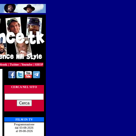
ebook
|
Twitter
|
Youtube
|
SHOP
CERCA NEL SITO
FILM IN TV
Programmazione
dal 03-08-2026
al 09-08-2026