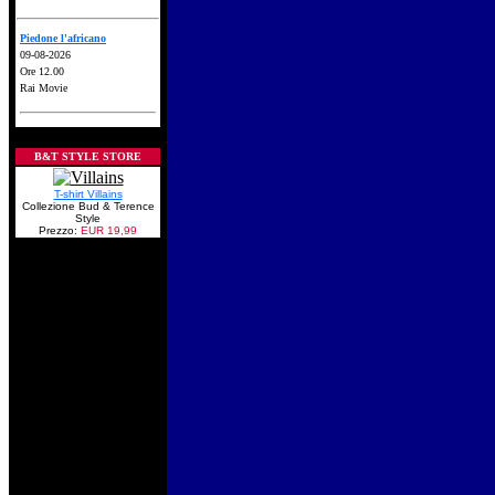
Piedone l'africano
09-08-2026
Ore 12.00
Rai Movie
B&T STYLE STORE
T-shirt Villains
Collezione Bud & Terence
Style
Prezzo:
EUR 19,99