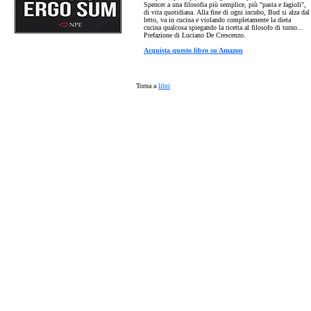
Spencer a una filosofia più semplice, più "pasta e fagioli",
di vita quotidiana. Alla fine di ogni incubo, Bud si alza dal
letto, va in cucina e violando completamente la dieta
cucina qualcosa spiegando la ricetta al filosofo di turno...
Prefazione di Luciano De Crescenzo.
Acquista questo libro su Amazon
Torna a
libri