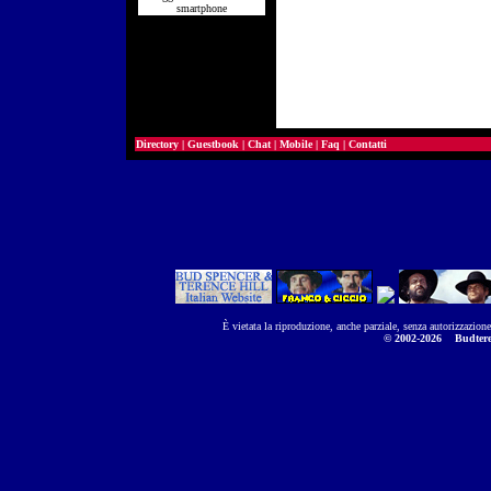
smartphone
Directory
|
Guestbook
|
Chat
|
Mobile
|
Faq
|
Contatti
È vietata la riproduzione, anche parziale, senza autorizzazion
© 2002-2026
Budtere