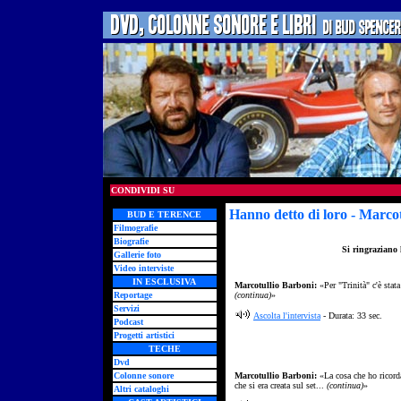
CONDIVIDI SU
Hanno detto di loro
- Marcot
BUD E TERENCE
Filmografie
Biografie
Si ringraziano l
Gallerie foto
Video interviste
IN ESCLUSIVA
Marcotullio Barboni:
«Per "Trinità" c'è stata
Reportage
(continua)
»
Servizi
Ascolta l'intervista
- Durata: 33 sec.
Podcast
Progetti artistici
TECHE
Dvd
Colonne sonore
Marcotullio Barboni:
«La cosa che ho ricorda
che si era creata sul set...
(continua)
»
Altri cataloghi