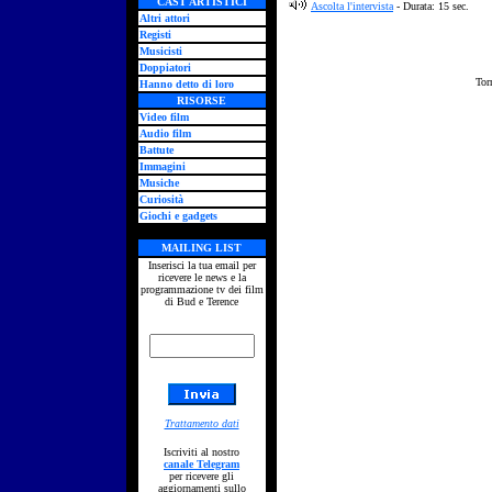
CAST ARTISTICI
Ascolta l'intervista
- Durata: 15 sec.
Altri attori
Registi
Musicisti
Doppiatori
Tor
Hanno detto di loro
RISORSE
Video film
Audio film
Battute
Immagini
Musiche
Curiosità
Giochi e gadgets
MAILING LIST
Inserisci la tua email per
ricevere le news e la
programmazione tv dei film
di Bud e Terence
Trattamento dati
Iscriviti al nostro
canale Telegram
per ricevere gli
aggiornamenti sullo