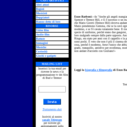
CAST ARTISTICI
Altri attori
Registi
Musicisti
Enzo Barboni:
«In "Anche gli angeli mangian
Doppiatori
Spencer e Terence Hill, e lì è successo o un mal
Hanno detto di loro
che Mario Girotti (Terence Hill) doveva andare
RISORSE
Mario prendemmo Gemma, che se la cavò egregi
moderno, e se l'è cavata veramente bene. Il ris
Video film
specie di uniforme, perché erano due gangster, 
Audio film
loro malgrado sempre dalla parte opposta. Anch
Ringo, era stato per anni con il cappello e la pi
Battute
sono pochi. È vero che non è più il cinema de
Immagini
cosa, perché è moderno, forse l'unico che abbi
Musiche
grado, tranquillo, antidivo per eccellenza, m
non andare d'accordo con Giuliano!»
Curiosità
Giochi e gadgets
MAILING LIST
Inserisci la tua email per
Leggi la
biografia e filmografia
di Enzo Ba
ricevere le news e la
programmazione tv dei film
di Bud e Terence
Tor
Trattamento dati
Iscriviti al nostro
canale Telegram
per ricevere gli
aggiornamenti sullo