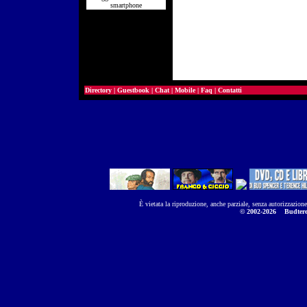
smartphone
Directory
|
Guestbook
|
Chat
|
Mobile
|
Faq
|
Contatti
È vietata la riproduzione, anche parziale, senza autorizzazion
© 2002-2026
Budtere