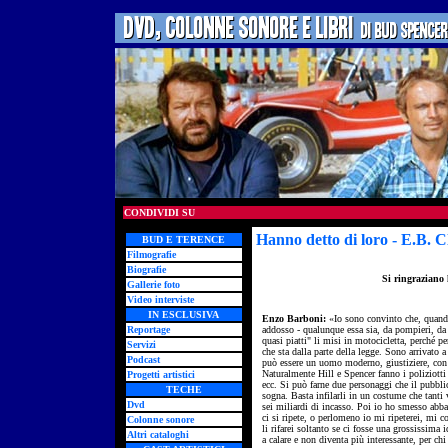
CONDIVIDI SU
Hanno detto di loro
- E.B. C
BUD E TERENCE
Filmografie
Biografie
Si ringraziano l
Gallerie foto
Video interviste
IN ESCLUSIVA
Enzo Barboni:
«Io sono convinto che, quando
Reportage
addosso - qualunque essa sia, da pompieri, da 
quasi piatti" li misi in motocicletta, perché p
Servizi
che sta dalla parte della legge. Sono arrivato a
Podcast
può essere un uomo moderno, giustiziere, con l
Naturalmente Hill e Spencer fanno i poliziotti 
Progetti artistici
ecc. Si può farne due personaggi che il pubblic
TECHE
sogna. Basta infilarli in un costume che tanti v
Dvd
sei miliardi di incasso. Poi io ho smesso abba
ci si ripete, o perlomeno io mi ripeterei, mi
Colonne sonore
li rifarei soltanto se ci fosse una grossissim
Altri cataloghi
a calare e non diventa più interessante, per chi