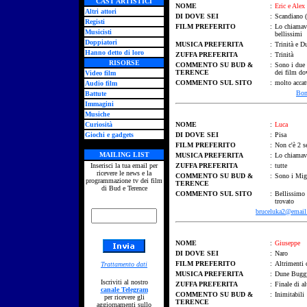
CAST ARTISTICI
NOME
:
Eric e Alex
Altri attori
DI DOVE SEI
:
Scandiano (
Registi
FILM PREFERITO
:
Lo chiamava
Musicisti
bellissimi
Doppiatori
MUSICA PREFERITA
:
Trinità e 
Hanno detto di loro
ZUFFA PREFERITA
:
Trinità
RISORSE
COMMENTO SU BUD &
:
Sono i due 
TERENCE
dei film do
Video film
COMMENTO SUL SITO
:
molto accat
Audio film
Bon
Battute
Immagini
Musiche
Curiosità
NOME
:
Luca
Giochi e gadgets
DI DOVE SEI
:
Pisa
FILM PREFERITO
:
Non c'è 2 s
MAILING LIST
MUSICA PREFERITA
:
Lo chiamava
Inserisci la tua email per
ZUFFA PREFERITA
:
tutte
ricevere le news e la
COMMENTO SU BUD &
:
Sono i Migl
programmazione tv dei film
TERENCE
di Bud e Terence
COMMENTO SUL SITO
:
Bellissimo 
trovato
bruceluka2@email.
NOME
:
Giuseppe
DI DOVE SEI
:
Naro
FILM PREFERITO
:
Altrimenti 
Trattamento dati
MUSICA PREFERITA
:
Dune Bugg
Iscriviti al nostro
ZUFFA PREFERITA
:
Finale di a
canale Telegram
COMMENTO SU BUD &
:
Inimitabili
per ricevere gli
TERENCE
aggiornamenti sullo