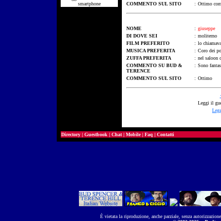
smartphone
COMMENTO SUL SITO
:
Ottimo com
NOME
:
giuseppe
DI DOVE SEI
:
moliterno
FILM PREFERITO
:
lo chiamava
MUSICA PREFERITA
:
Coro dei p
ZUFFA PREFERITA
:
nel saloon 
COMMENTO SU BUD &
:
Sono fantas
TERENCE
COMMENTO SUL SITO
:
Ottimo
Leggi il gu
Legg
Directory
|
Guestbook
|
Chat
|
Mobile
|
Faq
|
Contatti
È vietata la riproduzione, anche parziale, senza autorizzazion