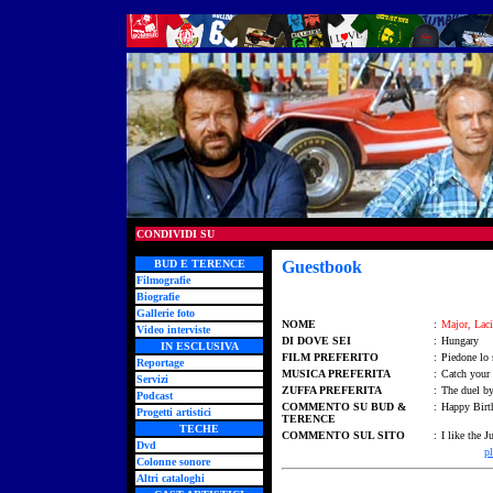
CONDIVIDI SU
BUD E TERENCE
Guestbook
Filmografie
Biografie
Gallerie foto
NOME
:
Major, Laci
Video interviste
DI DOVE SEI
:
Hungary
IN ESCLUSIVA
FILM PREFERITO
:
Piedone lo 
Reportage
MUSICA PREFERITA
:
Catch your
Servizi
ZUFFA PREFERITA
:
The duel by
Podcast
COMMENTO SU BUD &
:
Happy Birth
Progetti artistici
TERENCE
TECHE
COMMENTO SUL SITO
:
I like the J
Dvd
p
Colonne sonore
Altri cataloghi