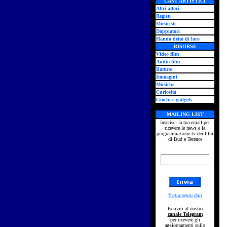
CAST ARTISTICI
Altri attori
Registi
Musicisti
Doppiatori
Hanno detto di loro
RISORSE
Video film
Audio film
Battute
Immagini
Musiche
Curiosità
Giochi e gadgets
MAILING LIST
Inserisci la tua email per
ricevere le news e la
programmazione tv dei film
di Bud e Terence
Trattamento dati
Iscriviti al nostro
canale Telegram
per ricevere gli
aggiornamenti sullo