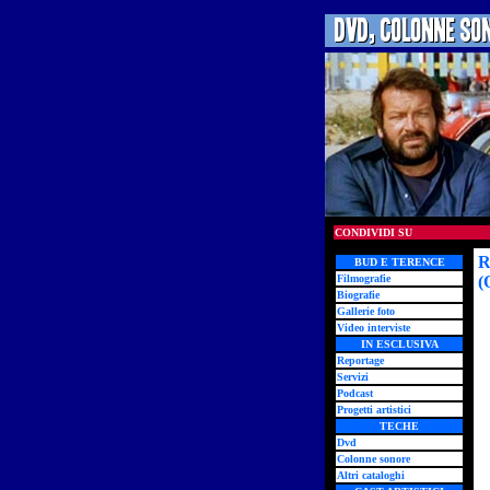
CONDIVIDI SU
R
BUD E TERENCE
Filmografie
(
Biografie
Gallerie foto
Video interviste
IN ESCLUSIVA
Reportage
Servizi
Podcast
Progetti artistici
TECHE
Dvd
Colonne sonore
Altri cataloghi