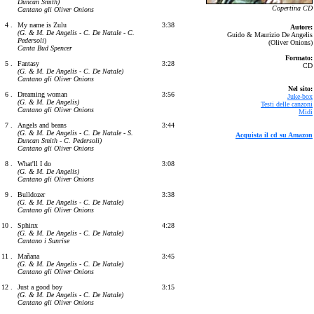
Duncan Smith)
Copertina CD
Cantano gli Oliver Onions
4 .
My name is Zulu
3:38
Autore:
(G. & M. De Angelis - C. De Natale - C.
Guido & Maurizio De Angelis
Pedersoli
)
(Oliver Onions)
Canta Bud Spencer
Formato:
5 .
Fantasy
3:28
CD
(G. & M. De Angelis - C. De Natale)
Cantano gli Oliver Onions
Nel sito:
6 .
Dreaming woman
3:56
Juke-box
(G. & M. De Angelis)
Testi delle canzoni
Cantano gli Oliver Onions
Midi
7 .
Angels and beans
3:44
(G. & M. De Angelis - C. De Natale - S.
Acquista il cd su Amazon
Duncan Smith - C. Pedersoli)
Cantano gli Oliver Onions
8 .
What'll I do
3:08
(G. & M. De Angelis)
Cantano gli Oliver Onions
9 .
Bulldozer
3:38
(G. & M. De Angelis - C. De Natale)
Cantano gli Oliver Onions
10 .
Sphinx
4:28
(G. & M. De Angelis - C. De Natale)
Cantano i Sunrise
11 .
Mañana
3:45
(G. & M. De Angelis - C. De Natale)
Cantano gli Oliver Onions
12 .
Just a good boy
3:15
(G. & M. De Angelis - C. De Natale)
Cantano gli Oliver Onions