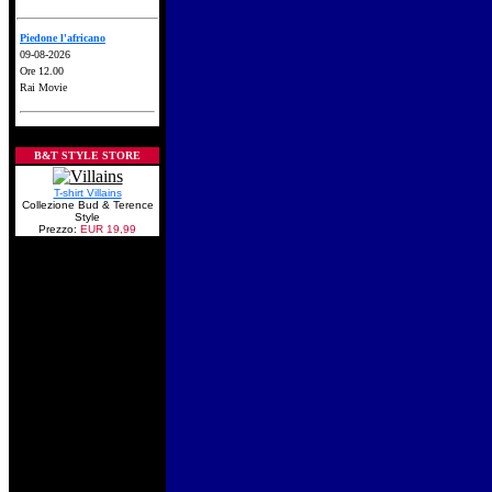
Piedone l'africano
09-08-2026
Ore 12.00
Rai Movie
B&T STYLE STORE
T-shirt Villains
Collezione Bud & Terence
Style
Prezzo:
EUR 19,99