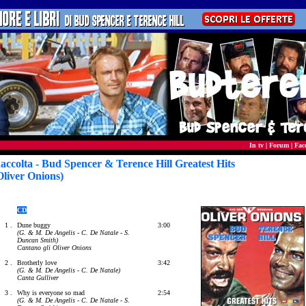
In tv
|
Forum
|
Fac
accolta - Bud Spencer & Terence Hill Greatest Hits
Oliver Onions)
CD
1 .
Dune buggy
3:00
(G. & M. De Angelis - C. De Natale - S.
Duncan Smith)
Cantano gli Oliver Onions
2 .
Brotherly love
3:42
(G. & M. De Angelis - C. De Natale)
Canta Gulliver
3 .
Why is everyone so mad
2:54
(G. & M. De Angelis - C. De Natale - S.