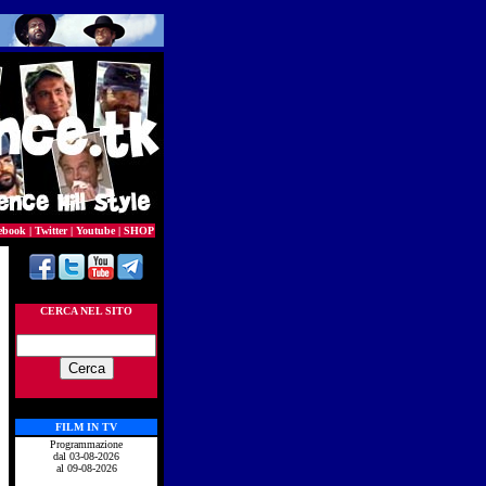
ebook
|
Twitter
|
Youtube
|
SHOP
CERCA NEL SITO
FILM IN TV
Programmazione
dal 03-08-2026
al 09-08-2026