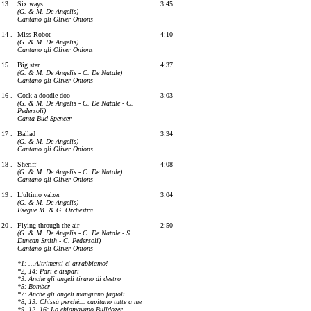
13 .
Six ways
3:45
(G. & M. De Angelis)
Cantano gli Oliver Onions
14 .
Miss Robot
4:10
(G. & M. De Angelis)
Cantano gli Oliver Onions
15 .
Big star
4:37
(G. & M. De Angelis - C. De Natale)
Cantano gli Oliver Onions
16 .
Cock a doodle doo
3:03
(G. & M. De Angelis - C. De Natale
- C.
Pedersoli)
Canta Bud Spencer
17 .
Ballad
3:34
(G. & M. De Angelis)
Cantano gli Oliver Onions
18 .
Sheriff
4:08
(G. & M. De Angelis - C. De Natale)
Cantano gli Oliver Onions
19 .
L'ultimo valzer
3:04
(G. & M. De Angelis)
Esegue M. & G. Orchestra
20 .
Flying through the air
2:50
(G. & M. De Angelis - C. De Natale - S.
Duncan Smith - C. Pedersoli)
Cantano gli Oliver Onions
*1: ...Altrimenti ci arrabbiamo!
*2, 14: Pari e dispari
*3: Anche gli angeli tirano di destro
*5: Bomber
*7: Anche gli angeli mangiano fagioli
*8, 13: Chissà perché... capitano tutte a me
*9, 12, 16: Lo chiamavano Bulldozer