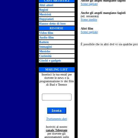
CAST ARTISTICI
Anche gli angeli mangiano fagioli
Scene tagliate
Altri attori
Registi
Anche gli angeli mangiano fagioli
Musicisti
(ed. restaurata)
Doppiatori
Scene inedite
Hanno detto di loro
RISORSE
Altri film
Scene tagliate
Video film
Audio film
Battute
È possibile che in altri dvd vi sia qualche picc
Immagini
Musiche
Curiosità
Giochi e gadgets
MAILING LIST
Inserisci la tua email per
ricevere le news e la
programmazione tv dei film
di Bud e Terence
Trattamento dati
Iscriviti al nostro
canale Telegram
per ricevere gli
aggiornamenti sullo