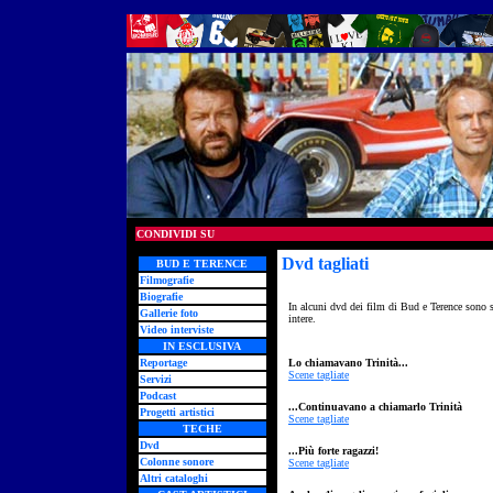
CONDIVIDI SU
Dvd tagliati
BUD E TERENCE
Filmografie
Biografie
In alcuni dvd dei film di Bud e Terence sono sta
Gallerie foto
intere.
Video interviste
IN ESCLUSIVA
Reportage
Lo chiamavano Trinità...
Scene tagliate
Servizi
Podcast
...Continuavano a chiamarlo Trinità
Progetti artistici
Scene tagliate
TECHE
Dvd
...Più forte ragazzi!
Colonne sonore
Scene tagliate
Altri cataloghi