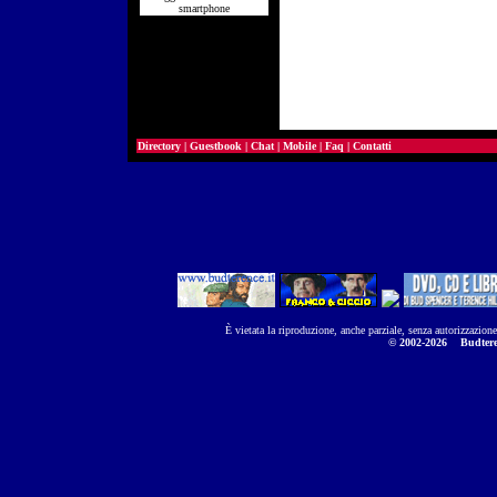
smartphone
Directory
|
Guestbook
|
Chat
|
Mobile
|
Faq
|
Contatti
È vietata la riproduzione, anche parziale, senza autorizzazion
© 2002-2026
Budtere