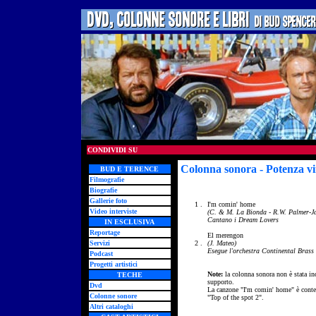
CONDIVIDI SU
Colonna sonora - Potenza vi
BUD E TERENCE
Filmografie
Biografie
Gallerie foto
1 .
I'm comin' home
Video interviste
(C. & M. La Bionda - R.W. Palmer-J
Cantano i Dream Lovers
IN ESCLUSIVA
Reportage
El merengon
Servizi
2 .
(J. Mateo)
Esegue l'orchestra Continental Brass
Podcast
Progetti artistici
Note:
la colonna sonora non è stata in
TECHE
supporto.
Dvd
La canzone "
I'm comin' home" è cont
Colonne sonore
"Top of the spot 2".
Altri cataloghi