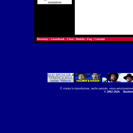
smartphone
Directory
|
Guestbook
|
Chat
|
Mobile
|
Faq
|
Contatti
È vietata la riproduzione, anche parziale, senza autorizzazion
© 2002-2026
Budtere