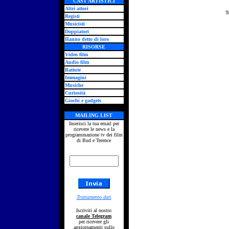
CAST ARTISTICI
Altri attori
T
Registi
Musicisti
Doppiatori
Hanno detto di loro
RISORSE
Video film
Audio film
Battute
Immagini
Musiche
Curiosità
Giochi e gadgets
MAILING LIST
Inserisci la tua email per
ricevere le news e la
programmazione tv dei film
di Bud e Terence
Trattamento dati
Iscriviti al nostro
canale Telegram
per ricevere gli
aggiornamenti sullo