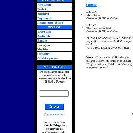
CAST ARTISTICI
Altri attori
45 GIRI
Registi
LATO A
Musicisti
1 .
Miss Robot
Doppiatori
Cantano gli Oliver Onions
Hanno detto di loro
LATO B
RISORSE
2 .
The man on the boat
Cantano gli Oliver Onions
Video film
Audio film
*1: sigla del telefilm "S.O.S. Spazio 1
Battute
inglese), si sente quando Bud mangia i
crudo
Immagini
*2: Terence gioca a poker nel night
Musiche
Curiosità
Note:
nella scena in cui il padre gioca 
Giochi e gadgets
biliardo si sente in sottofondo la canz
"Angels and beans" del film "Anche gl
MAILING LIST
mangiano fagioli".
Inserisci la tua email per
ricevere le news e la
programmazione tv dei film
di Bud e Terence
T
Trattamento dati
Iscriviti al nostro
canale Telegram
per ricevere gli
aggiornamenti sullo