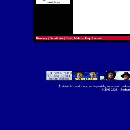
smartphone
Directory
|
Guestbook
|
Chat
|
Mobile
|
Faq
|
Contatti
È vietata la riproduzione, anche parziale, senza autorizzazion
© 2002-2026
Budtere