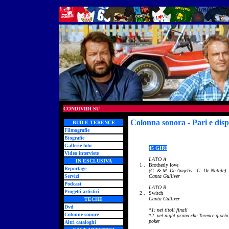
CONDIVIDI SU
Colonna sonora - Pari e disp
BUD E TERENCE
Filmografie
Biografie
Gallerie foto
45 GIRI
Video interviste
LATO A
IN ESCLUSIVA
1 .
Brotherly love
Reportage
(G. & M. De Angelis - C. De Natale)
Servizi
Canta Gulliver
Podcast
LATO B
Progetti artistici
2 .
Switch
Canta Gulliver
TECHE
Dvd
*1: nei titoli finali
Colonne sonore
*2: nel night prima che Terence giochi
poker
Altri cataloghi