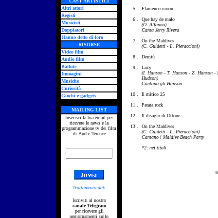
CAST ARTISTICI
Altri attori
5 .
Flamenco moon
Registi
6 .
Que hay de malo
Musicisti
(O. Alfanno)
Doppiatori
Canta Jerry Rivera
Hanno detto di loro
7 .
On the Maldives
RISORSE
(C. Guidetti - L. Pieraccioni)
Video film
8 .
Demiù
Audio film
Battute
9 .
Lucy
(I. Hanson - T. Hanson - Z. Hanson -
Immagini
Hudson)
Musiche
Cantano gli Hanson
Curiosità
10 .
Il mitico 25
Giochi e gadgets
11 .
Patata rock
MAILING LIST
12 .
Il disagio di Ottone
Inserisci la tua email per
ricevere le news e la
13 .
On the Maldives
programmazione tv dei film
(C. Guidetti - L. Pieraccioni)
di Bud e Terence
Cantano i Maldive Beach Party
*2: nei titoli
T
Trattamento dati
Iscriviti al nostro
canale Telegram
per ricevere gli
aggiornamenti sullo