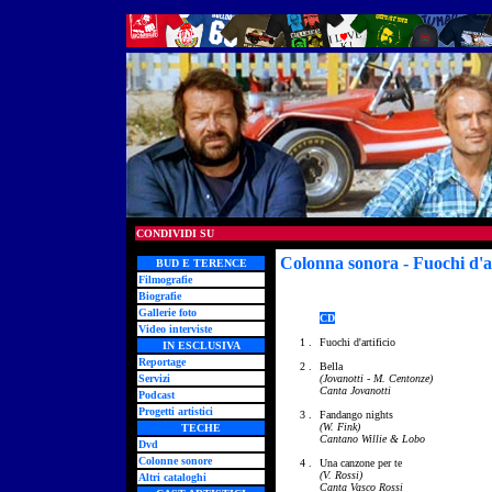
CONDIVIDI SU
Colonna sonora - Fuochi d'ar
BUD E TERENCE
Filmografie
Biografie
Gallerie foto
CD
Video interviste
1 .
Fuochi d'artificio
IN ESCLUSIVA
Reportage
2 .
Bella
Servizi
(Jovanotti - M. Centonze)
Canta Jovanotti
Podcast
Progetti artistici
3 .
Fandango nights
(W. Fink)
TECHE
Cantano Willie & Lobo
Dvd
Colonne sonore
4 .
Una canzone per te
(V. Rossi)
Altri cataloghi
Canta Vasco Rossi