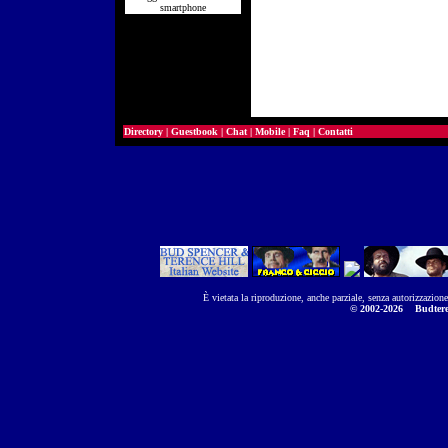
smartphone
Directory
|
Guestbook
|
Chat
|
Mobile
|
Faq
|
Contatti
È vietata la riproduzione, anche parziale, senza autorizzazion
© 2002-2026
Budtere