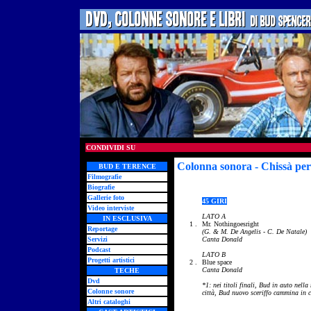
CONDIVIDI SU
Colonna sonora - Chissà pe
BUD E TERENCE
Filmografie
Biografie
Gallerie foto
45 GIRI
Video interviste
LATO A
IN ESCLUSIVA
1 .
Mr. Nothingoesright
Reportage
(G. & M. De Angelis - C. De Natale)
Servizi
Canta Donald
Podcast
LATO B
Progetti artistici
2 .
Blue space
Canta Donald
TECHE
Dvd
*1: nei titoli finali, Bud in auto nella
Colonne sonore
città, Bud nuovo sceriffo cammina in c
Altri cataloghi