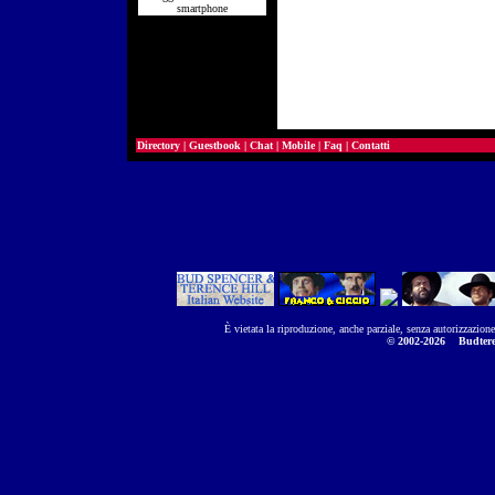
smartphone
Directory
|
Guestbook
|
Chat
|
Mobile
|
Faq
|
Contatti
È vietata la riproduzione, anche parziale, senza autorizzazion
© 2002-2026
Budtere