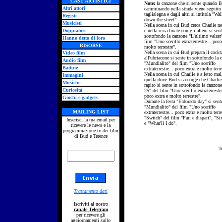
CAST ARTISTICI
Note:
la canzone che si sente quando 
Altri attori
camminando nella strada viene seguito
taglialegna e dagli altri si intitola "Wa
Registi
down the street".
Musicisti
Nella scena in cui Bud cerca Charlie n
Doppiatori
e nella rissa finale con gli alieni si sen
sottofondo la canzone "L'ultimo valzer
Hanno detto di loro
film "Uno sceriffo extraterrestre... poco
RISORSE
molto terrestre".
Nella scena in cui Bud prepara il cockt
Video film
all'ubriacone si sente in sottofondo la 
Audio film
"Mundialito" del film "Uno sceriffo
Battute
extraterrestre... poco extra e molto terre
Nella scena in cui Charlie è a letto mal
Immagini
quella dove Bud si accorge che Charlie 
Musiche
rapito si sente in sottofondo la canzon
Curiosità
25" del film "Uno sceriffo extraterrestre
poco extra e molto terrestre".
Giochi e gadgets
Durante la festa "Eldorado day" si sent
"Mundialito" del film "Uno sceriffo
MAILING LIST
extraterrestre... poco extra e molto terre
"Switch" del film "Pari e dispari", "S
Inserisci la tua email per
e "What'll I do".
ricevere le news e la
programmazione tv dei film
di Bud e Terence
T
Trattamento dati
Iscriviti al nostro
canale Telegram
per ricevere gli
aggiornamenti sullo