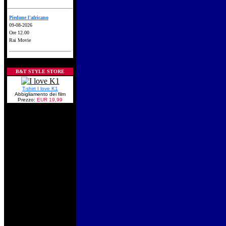
Piedone l'africano
09-08-2026
Ore 12.00
Rai Movie
B&T STYLE STORE
T-shirt I love K1
Abbigliamento dei film
Prezzo:
EUR 19,99