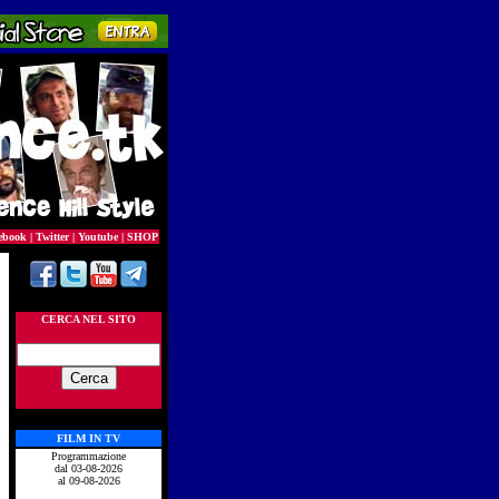
ebook
|
Twitter
|
Youtube
|
SHOP
CERCA NEL SITO
FILM IN TV
Programmazione
dal 03-08-2026
al 09-08-2026