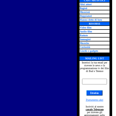
CAST ARTISTICI
Altri attori
Registi
Musicisti
Doppiatori
Hanno detto di loro
RISORSE
Video film
Audio film
Battute
Immagini
Musiche
Curiosità
Giochi e gadgets
MAILING LIST
Inserisci la tua email per
ricevere le news e la
programmazione tv dei film
di Bud e Terence
Trattamento dati
Iscriviti al nostro
canale Telegram
per ricevere gli
aggiornamenti sullo