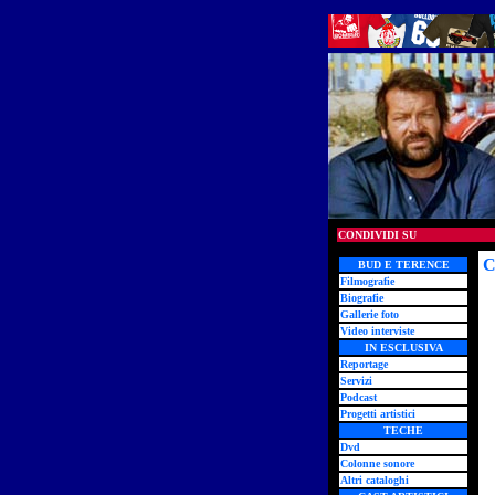
CONDIVIDI SU
C
BUD E TERENCE
Filmografie
Biografie
Gallerie foto
Video interviste
IN ESCLUSIVA
Reportage
Servizi
Podcast
Progetti artistici
TECHE
Dvd
Colonne sonore
Altri cataloghi