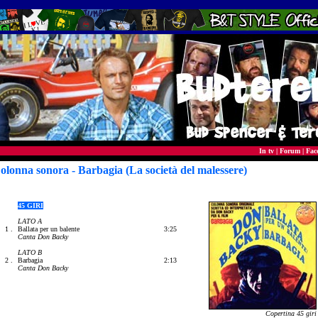
In tv
|
Forum
|
Fac
olonna sonora - Barbagia (La società del malessere)
45 GIRI
LATO A
1 .
Ballata per un balente
3:25
Canta Don Backy
LATO B
2 .
Barbagia
2:13
Canta Don Backy
Copertina 45 giri