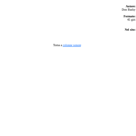
Autore:
Don Backy
Formato:
45 giri
Nel sito:
Torna a
colonne sonore