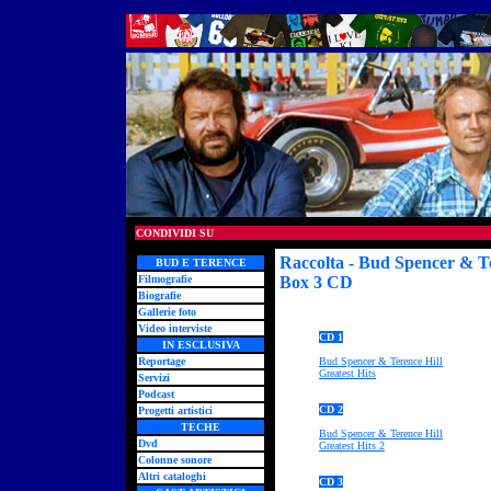
CONDIVIDI SU
Raccolta - Bud Spencer & Te
BUD E TERENCE
Filmografie
Box 3 CD
Biografie
Gallerie foto
Video interviste
CD 1
IN ESCLUSIVA
Reportage
Bud Spencer & Terence Hill
Greatest Hits
Servizi
Podcast
CD 2
Progetti artistici
TECHE
Bud Spencer & Terence Hill
Dvd
Greatest Hits 2
Colonne sonore
Altri cataloghi
CD 3