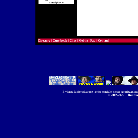
smartphone
Directory
|
Guestbook
|
Chat
|
Mobile
|
Faq
|
Contatti
È vietata la riproduzione, anche parziale, senza autorizzazion
© 2002-2026
Budtere