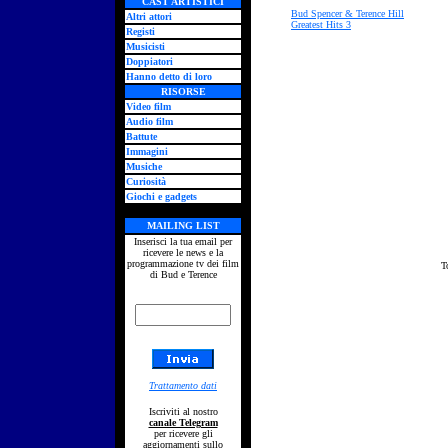
CAST ARTISTICI
Bud Spencer & Terence Hill
Altri attori
Greatest Hits 3
Registi
Musicisti
Doppiatori
Hanno detto di loro
RISORSE
Video film
Audio film
Battute
Immagini
Musiche
Curiosità
Giochi e gadgets
MAILING LIST
Inserisci la tua email per
ricevere le news e la
programmazione tv dei film
T
di Bud e Terence
Trattamento dati
Iscriviti al nostro
canale Telegram
per ricevere gli
aggiornamenti sullo