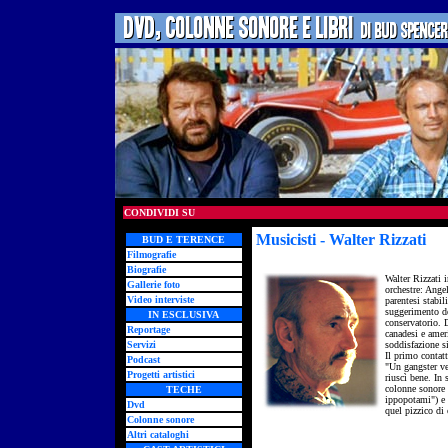
CONDIVIDI SU
Musicisti - Walter Rizzati
- 
BUD E TERENCE
Filmografie
Biografie
Walter Rizzati i
Gallerie foto
orchestre: Ange
Video interviste
parentesi stabil
suggerimento de
IN ESCLUSIVA
conservatorio. 
Reportage
canadesi e amer
Servizi
soddisfazione si
Il primo contat
Podcast
"Un gangster ve
Progetti artistici
riuscì bene. In 
colonne sonore p
TECHE
ippopotami") e 
Dvd
quel pizzico di
Colonne sonore
Altri cataloghi