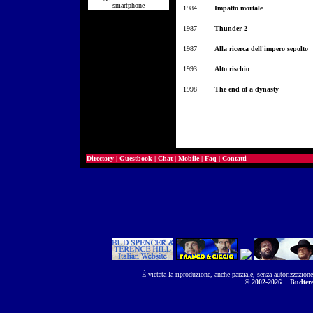
smartphone
1984
Impatto mortale
1987
Thunder 2
1987
Alla ricerca dell'impero sepolto
1993
Alto rischio
1998
The end of a dynasty
Directory
|
Guestbook
|
Chat
|
Mobile
|
Faq
|
Contatti
È vietata la riproduzione, anche parziale, senza autorizzazion
© 2002-2026
Budtere