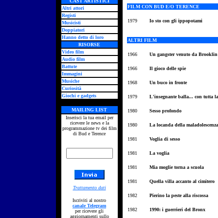
CAST ARTISTICI
FILM CON BUD E/O TERENCE
Altri attori
Registi
1979
Io sto con gli ippopotami
Musicisti
Doppiatori
Hanno detto di loro
ALTRI FILM
RISORSE
Video film
1966
Un gangster venuto da Brooklin
Audio film
Battute
1966
Il gioco delle spie
Immagini
Musiche
1968
Un buco in fronte
Curiosità
Giochi e gadgets
1979
L'insegnante balla... con tutta la
MAILING LIST
1980
Sesso profondo
Inserisci la tua email per
ricevere le news e la
1980
La locanda della maladolescenz
programmazione tv dei film
di Bud e Terence
1981
Voglia di sesso
1981
La voglia
1981
Mia moglie torna a scuola
1981
Quella villa accanto al cimitero
Trattamento dati
1982
Pierino la peste alla riscossa
Iscriviti al nostro
canale Telegram
1982
1990: i guerrieri del Bronx
per ricevere gli
aggiornamenti sullo