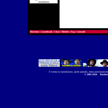
smartphone
Directory
|
Guestbook
|
Chat
|
Mobile
|
Faq
|
Contatti
È vietata la riproduzione, anche parziale, senza autorizzazion
© 2002-2026
Budtere