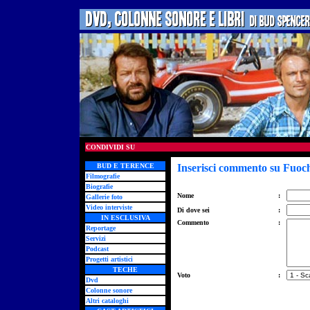
CONDIVIDI SU
BUD E TERENCE
Inserisci commento su Fuochi
Filmografie
Biografie
Nome
:
Gallerie foto
Video interviste
Di dove sei
:
IN ESCLUSIVA
Commento
:
Reportage
Servizi
Podcast
Progetti artistici
TECHE
Voto
:
Dvd
Colonne sonore
Altri cataloghi