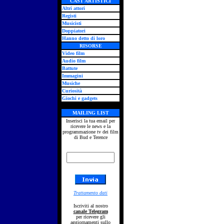
CAST ARTISTICI
Altri attori
Registi
Musicisti
Doppiatori
Hanno detto di loro
RISORSE
Video film
Audio film
Battute
Immagini
Musiche
Curiosità
Giochi e gadgets
MAILING LIST
Inserisci la tua email per
ricevere le news e la
programmazione tv dei film
di Bud e Terence
Trattamento dati
Iscriviti al nostro
canale Telegram
per ricevere gli
aggiornamenti sullo