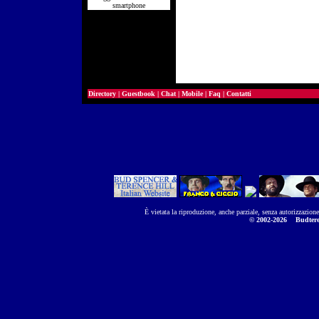
smartphone
Directory
|
Guestbook
|
Chat
|
Mobile
|
Faq
|
Contatti
È vietata la riproduzione, anche parziale, senza autorizzazion
© 2002-2026
Budtere