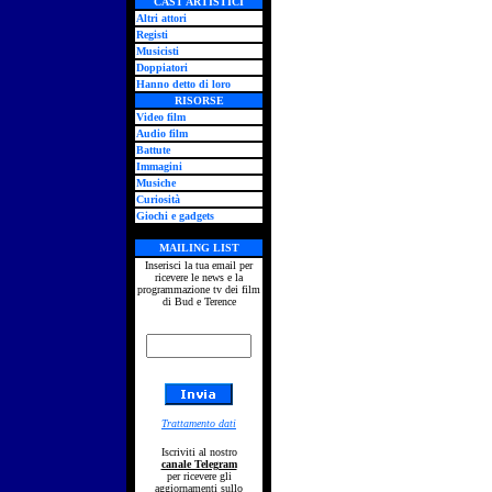
CAST ARTISTICI
Altri attori
Registi
Musicisti
Doppiatori
Hanno detto di loro
RISORSE
Video film
Audio film
Battute
Immagini
Musiche
Curiosità
Giochi e gadgets
MAILING LIST
Inserisci la tua email per
ricevere le news e la
programmazione tv dei film
di Bud e Terence
Trattamento dati
Iscriviti al nostro
canale Telegram
per ricevere gli
aggiornamenti sullo