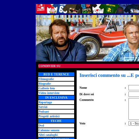
CONDIVIDI SU
BUD E TERENCE
Inserisci commento su ...E p
Filmografie
Biografie
Nome
:
Gallerie foto
Video interviste
Di dove sei
:
IN ESCLUSIVA
Commento
:
Reportage
Servizi
Podcast
Progetti artistici
TECHE
Voto
:
Dvd
Colonne sonore
Altri cataloghi