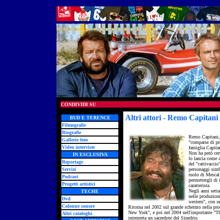
CONDIVIDI SU
Altri attori - Remo Capitani
BUD E TERENCE
Filmografie
Biografie
Remo Capitani, 
Gallerie foto
"comparse di pro
Video interviste
famiglia Capita
Non ha però cer
IN ESCLUSIVA
lo lancia come a
Reportage
del "cattivaccio
Servizi
personaggi simb
ruolo di Mescal 
Podcast
permettergli di 
Progetti artistici
caratterista.
Negli anni setta
TECHE
nelle produzioni
Dvd
western", con un
Colonne sonore
Ritorna nel 2002 sul grande schermo nella pr
New York", e poi nel 2004 nell'importante "T
Altri cataloghi
interpreta un sacerdote del Sinedrio.