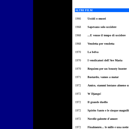
ALTRI FILM
1966
Uccidi o muori
1968
Sapevano solo uccidere
1968
...E venne il tempo di uccidere
1968
Vendetta per vendetta
1970
La belva
1970
I vendicatori dell'Ave Maria
1970
Requiem per un bounty hunter
1971
Bastardo, vamos a matar
1972
Amico, stammi lontano almeno 
1972
W Django!
1972
Il grande duello
1972
Spirito Santo e le cinque magnifi
1972
Novelle galeotte d'amore
1972
Finalmente... le mille e una notte