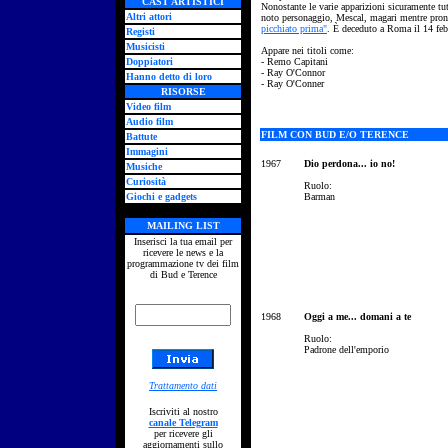
CAST ARTISTICI
Nonostante le varie apparizioni sicuramente tu
Altri attori
noto personaggio, Mescal, magari mentre pronu
picchiato prima"
. È deceduto a Roma il 14 fe
Registi
Musicisti
Appare nei titoli come:
Doppiatori
- Remo Capitani
- Ray O'Connor
Hanno detto di loro
- Ray O'Conner
RISORSE
Video film
Audio film
FILM CON BUD E/O TERENCE
Battute
Immagini
1967
Dio perdona... io no!
Musiche
Curiosità
Ruolo:
Giochi e gadgets
Barman
MAILING LIST
Inserisci la tua email per
ricevere le news e la
programmazione tv dei film
di Bud e Terence
1968
Oggi a me... domani a te
Ruolo:
Padrone dell'emporio
Trattamento dati
Iscriviti al nostro
canale Telegram
per ricevere gli
aggiornamenti sullo