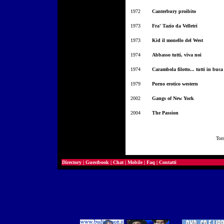
1972
Canterbury proibito
1973
Fra' Tazio da Velletri
1973
Kid il monello del West
1974
Abbasso tutti, viva noi
1974
Carambola filotto... tutti in buca
1979
Porno erotico western
2002
Gangs of New York
2004
The Passion
Tor
Directory
|
Guestbook
|
Chat
|
Mobile
|
Faq
|
Contatti