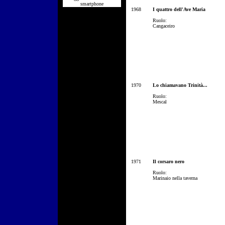
smartphone
1968
I quattro dell'Ave Maria
Ruolo:
Cangaceiro
1970
Lo chiamavano Trinità...
Ruolo:
Mescal
1971
Il corsaro nero
Ruolo:
Marinaio nella taverna