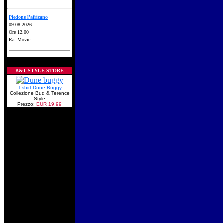
Piedone l'africano
09-08-2026
Ore 12.00
Rai Movie
B&T STYLE STORE
T-shirt Dune Buggy
Collezione Bud & Terence
Style
Prezzo:
EUR 19,99