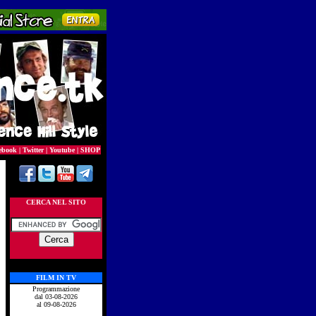
ebook
|
Twitter
|
Youtube
|
SHOP
CERCA NEL SITO
FILM IN TV
Programmazione
dal 03-08-2026
al 09-08-2026