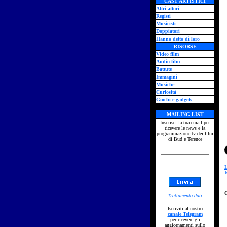
CAST ARTISTICI
Altri attori
Registi
Musicisti
Doppiatori
Hanno detto di loro
RISORSE
Video film
Audio film
Battute
Immagini
Musiche
Curiosità
Giochi e gadgets
MAILING LIST
Inserisci la tua email per
ricevere le news e la
programmazione tv dei film
di Bud e Terence
L
I
Trattamento dati
Iscriviti al nostro
canale Telegram
per ricevere gli
aggiornamenti sullo