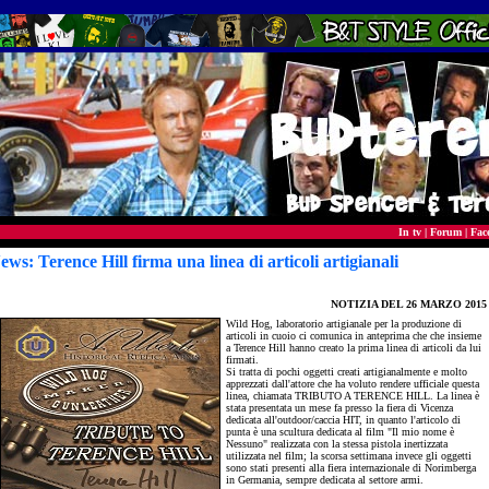
In tv
|
Forum
|
Fac
ews: Terence Hill firma una linea di articoli artigianali
NOTIZIA DEL
26 MARZO 2015
Wild Hog, laboratorio artigianale per la produzione di
articoli in cuoio ci comunica in anteprima che che insieme
a Terence Hill hanno creato la prima linea di articoli da lui
firmati.
Si tratta di pochi oggetti creati artigianalmente e molto
apprezzati dall'attore che ha voluto rendere ufficiale questa
linea, chiamata TRIBUTO A TERENCE HILL. La linea è
stata presentata un mese fa presso la fiera di Vicenza
dedicata all'outdoor/caccia HIT, in quanto l'articolo di
punta è una scultura dedicata al film "Il mio nome è
Nessuno" realizzata con la stessa pistola inertizzata
utilizzata nel film; la scorsa settimana invece gli oggetti
sono stati presenti alla fiera internazionale di Norimberga
in Germania, sempre dedicata al settore armi.