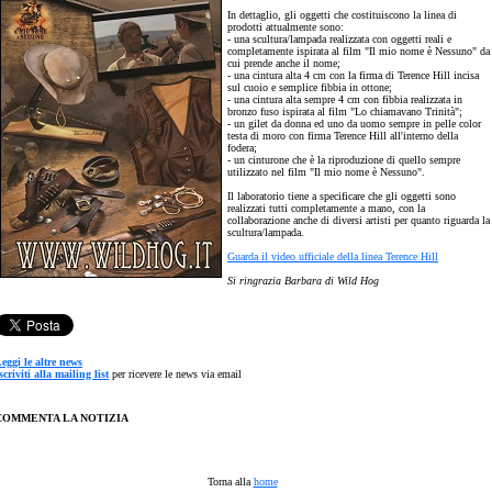
In dettaglio, gli oggetti che costituiscono la linea di
prodotti attualmente sono:
- una scultura/lampada realizzata con oggetti reali e
completamente ispirata al film "Il mio nome è Nessuno" da
cui prende anche il nome;
- una cintura alta 4 cm con la firma di Terence Hill incisa
sul cuoio e semplice fibbia in ottone;
- una cintura alta sempre 4 cm con fibbia realizzata in
bronzo fuso ispirata al film "Lo chiamavano Trinità";
- un gilet da donna ed uno da uomo sempre in pelle color
testa di moro con firma Terence Hill all'interno della
fodera;
- un cinturone che è la riproduzione di quello sempre
utilizzato nel film "Il mio nome è Nessuno".
Il laboratorio tiene a specificare che gli oggetti sono
realizzati tutti completamente a mano, con la
collaborazione anche di diversi artisti per quanto riguarda la
scultura/lampada.
Guarda il video ufficiale della linea Terence Hill
Si ringrazia Barbara di Wild Hog
eggi le altre news
scriviti alla mailing list
per ricevere le news via email
COMMENTA LA NOTIZIA
Torna alla
home