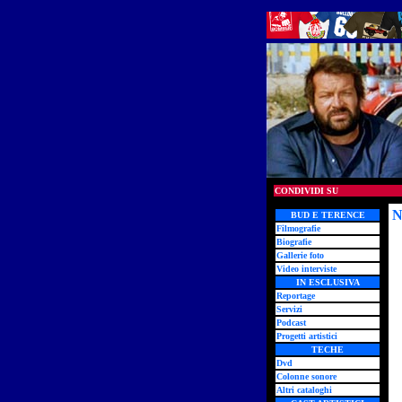
CONDIVIDI SU
N
BUD E TERENCE
Filmografie
Biografie
Gallerie foto
Video interviste
IN ESCLUSIVA
Reportage
Servizi
Podcast
Progetti artistici
TECHE
Dvd
Colonne sonore
Altri cataloghi