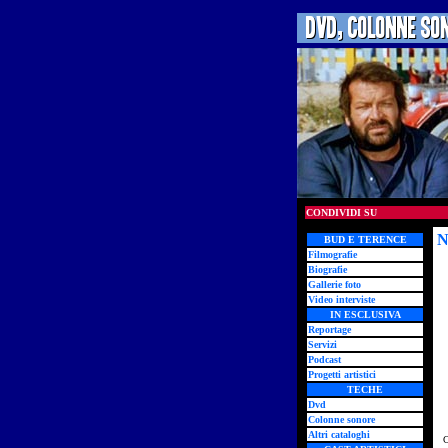
CONDIVIDI SU
N
BUD E TERENCE
Filmografie
Biografie
Gallerie foto
Video interviste
IN ESCLUSIVA
Reportage
Servizi
Podcast
Progetti artistici
TECHE
Dvd
Colonne sonore
Altri cataloghi
C