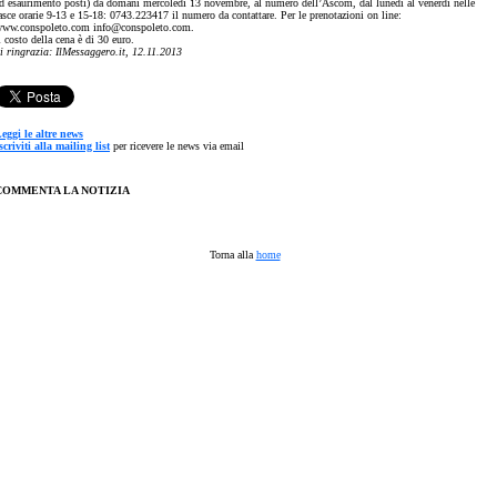
d esaurimento posti) da domani mercoledì 13 novembre, al numero dell’Ascom, dal lunedì al venerdì nelle
asce orarie 9-13 e 15-18: 0743.223417 il numero da contattare. Per le prenotazioni on line:
ww.conspoleto.com info@conspoleto.com.
l costo della cena è di 30 euro.
i ringrazia: IlMessaggero.it, 12.11.2013
eggi le altre news
scriviti alla mailing list
per ricevere le news via email
COMMENTA LA NOTIZIA
Torna alla
home