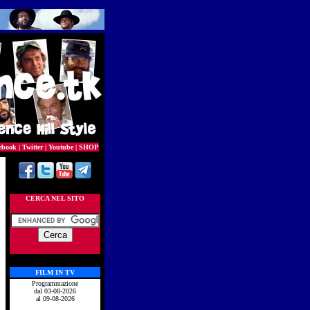
ebook
|
Twitter
|
Youtube
|
SHOP
CERCA NEL SITO
FILM IN TV
Programmazione
dal 03-08-2026
al 09-08-2026