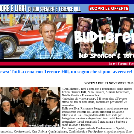
In tv
|
Forum
|
Fac
ews: Tutti a cena con Terence Hill, un sogno che si puo' avverare!
NOTIZIA DEL
13 NOVEMBRE 2013
«Don Matteo», tutti a cena con i protagonisti della celebre
fiction, Terence Hill, Nino Frassica, Simone Montedoro,
Natalie Guetta e Francesco Scali.
«Indovina chi viene a cena», è il nome dato all’evento
atteso dai fan di tutta Italia, confermato per venerdì 22
novembre.
Dalle ore 20 al Ristorante Zengoni si potrà passare una
intera serata insieme agli attori principali della serie
televisiva di Rai Uno prodotta dalla Lux Vide per
festeggiare, salutare e ringraziare i tanti volti famosi dello
sceneggiato, la cui nona serie è stata girata a Spoleto e
andrà in onda a febbraio.
Per l’evento, organizzato da Confcommercio Spoleto,
onspoleto, Confesercenti, Cna Umbria, Confartigianato, Confindustria e Pro-Spoleto, si potrà prenotare (fino