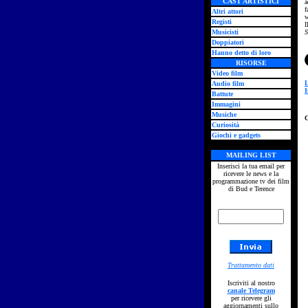
CAST ARTISTICI
a
f
Altri attori
w
Registi
I
Musicisti
S
Doppiatori
Hanno detto di loro
RISORSE
Video film
L
Audio film
I
Battute
Immagini
Musiche
Curiosità
Giochi e gadgets
MAILING LIST
Inserisci la tua email per
ricevere le news e la
programmazione tv dei film
di Bud e Terence
Trattamento dati
Iscriviti al nostro
canale Telegram
per ricevere gli
aggiornamenti sullo