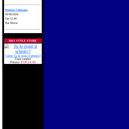
Piedone l'africano
09-08-2026
Ore 12.00
Rai Movie
B&T STYLE STORE
T-shirt Tu lo reggi il whisky?
Frasi celebri
Prezzo:
EUR 19,99